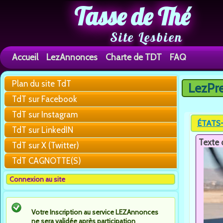
Tasse de Thé
Site Lesbien
Accueil
LezAnnonces
Charte de TDT
FAQ
Plan du site TdT
LezPr
Vous êtes 
TdT sur Facebook
TdT sur Instagram
ÉTATS-U
TdT sur LinkedIN
Texte 
TdT sur X (Twitter)
TdT CAGNOTTE(S)
Connexion au site
Votre Inscription au service LEZAnnonces
ne sera validée après participation