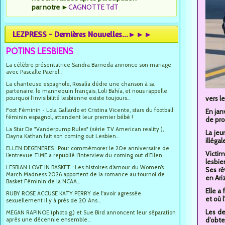
par notre
►
CAGNOTTE TdT
LEZPRESS - Dernières Nouvelles...►►►
POTINS LESBIENS
La célèbre présentatrice Sandra Barneda annonce son mariage
avec Pascalle Paerel...
La chanteuse espagnole, Rosalía dédie une chanson à sa
partenaire, le mannequin français, Loli Bahía, et nous rappelle
pourquoi l’invisibilité lesbienne existe toujours...
vers l
Foot Féminin - Lola Gallardo et Cristina Vicente, stars du football
En jan
féminin espagnol, attendent leur premier bébé !
de pro
La Star De "Vanderpump Rules" (série TV American reality ),
La jeu
Dayna Kathan fait son coming out Lesbien...
illéga
ELLEN DEGENERES : Pour commémorer le 20e anniversaire de
Victim
l’entrevue TIME a republié l’interview du coming out d’Ellen...
lesbie
LESBIAN LOVE IN BASKET : Les histoires d’amour du Women’s
Ses rê
March Madness 2026 apportent de la romance au tournoi de
en Ari
Basket Féminin de la NCAA...
Elle a
RUBY ROSE ACCUSE KATY PERRY de l'avoir agressée
et où 
sexuellement Il y à près de 20 Ans...
Les de
MEGAN RAPINOE (photo g.) et Sue Bird annoncent leur séparation
après une décennie ensemble...
d’obte