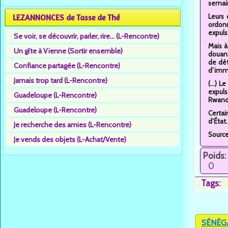
semain
LEZANNONCES de Tasse de Thé
Leurs
ordonn
expuls
Se voir, se découvrir, parler, rire... (L-Rencontre)
Mais à
Un gîte à Vienne (Sortir ensemble)
douane
de dét
Confiance partagée (L-Rencontre)
d’immi
Jamais trop tard (L-Rencontre)
(...) 
expuls
Guadeloupe (L-Rencontre)
Rwanda
Guadeloupe (L-Rencontre)
Certai
d’État
Je recherche des amies (L-Rencontre)
Sourc
Je vends des objets (L-Achat/Vente)
Poids:
0
Tags:
SÉNÉGAL