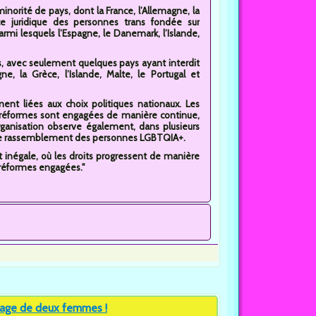
norité de pays, dont la France, l’Allemagne, la
nce juridique des personnes trans fondée sur
rmi lesquels l’Espagne, le Danemark, l’Islande,
s, avec seulement quelques pays ayant interdit
e, la Grèce, l’Islande, Malte, le Portugal et
ent liées aux choix politiques nationaux. Les
s réformes sont engagées de manière continue,
organisation observe également, dans plusieurs
 et de rassemblement des personnes LGBTQIA+.
inégale, où les droits progressent de manière
s réformes engagées."
iage de deux femmes !