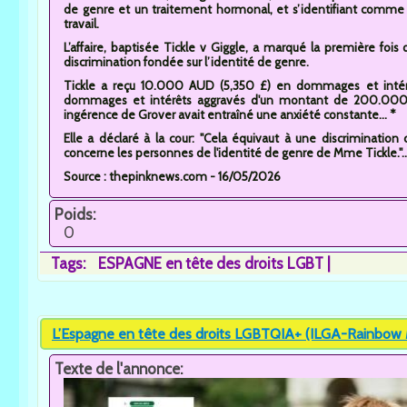
de genre et un traitement hormonal, et s’identifiant comme
travail.
L’affaire, baptisée Tickle v Giggle, a marqué la première fois
discrimination fondée sur l’identité de genre.
Tickle a reçu 10.000 AUD (5,350 £) en dommages et intérê
dommages et intérêts aggravés d'un montant de 200.000 
ingérence de Grover avait entraîné une anxiété constante... *
Elle a déclaré à la cour: "Cela équivaut à une discrimination 
concerne les personnes de l'identité de genre de Mme Tickle."..
Source : thepinknews.com - 16/05/2026
Poids:
0
Tags:
ESPAGNE en tête des droits LGBT
L’Espagne en tête des droits LGBTQIA+ (ILGA-Rainbow
Texte de l'annonce: