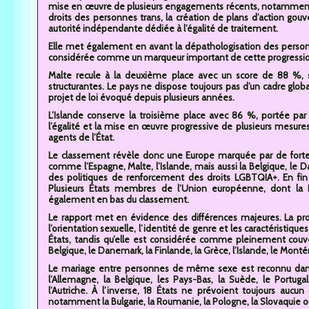
mise en œuvre de plusieurs engagements récents, notamment l’
droits des personnes trans, la création de plans d’action gou
autorité indépendante dédiée à l’égalité de traitement.
Elle met également en avant la dépathologisation des perso
considérée comme un marqueur important de cette progression
Malte recule à la deuxième place avec un score de 88 %, s
structurantes. Le pays ne dispose toujours pas d’un cadre globa
projet de loi évoqué depuis plusieurs années.
L’Islande conserve la troisième place avec 86 %, portée pa
l’égalité et la mise en œuvre progressive de plusieurs mesur
agents de l’État.
Le classement révèle donc une Europe marquée par de fortes
comme l’Espagne, Malte, l’Islande, mais aussi la Belgique, le 
des politiques de renforcement des droits LGBTQIA+. En fin de
Plusieurs États membres de l’Union européenne, dont la R
également en bas du classement.
Le rapport met en évidence des différences majeures. La prot
l’orientation sexuelle, l’identité de genre et les caractéristi
États, tandis qu’elle est considérée comme pleinement cou
Belgique, le Danemark, la Finlande, la Grèce, l’Islande, le Mon
Le mariage entre personnes de même sexe est reconnu dans 2
l’Allemagne, la Belgique, les Pays-Bas, la Suède, le Portugal
l’Autriche. À l’inverse, 18 États ne prévoient toujours auc
notamment la Bulgarie, la Roumanie, la Pologne, la Slovaquie o