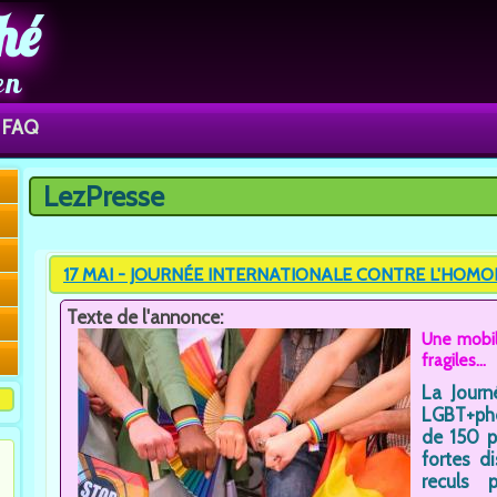
hé
en
FAQ
LezPresse
Vous êtes ici
17 MAI - JOURNÉE INTERNATIONALE CONTRE L'HOMO
Texte de l'annonce:
Une mobil
fragiles...
La Journ
LGBT+pho
de 150 p
fortes d
reculs 