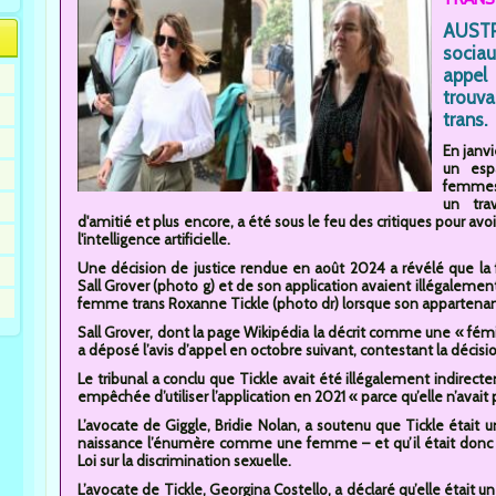
AUSTR
sociau
appel
trouva
trans.
En janv
un esp
femmes 
un tra
d'amitié et plus encore, a été sous le feu des critiques pour avo
l'intelligence artificielle.
Une décision de justice rendue en août 2024 a révélé que la 
Sall Grover (photo g) et de son application avaient illégalement
femme trans Roxanne Tickle (photo dr) lorsque son appartenanc
Sall Grover, dont la page Wikipédia la décrit comme une « fémin
a déposé l’avis d’appel en octobre suivant, contestant la décis
Le tribunal a conclu que Tickle avait été illégalement indirec
empêchée d’utiliser l’application en 2021 « parce qu’elle n’avait
L’avocate de Giggle, Bridie Nolan, a soutenu que Tickle était 
naissance l’énumère comme une femme – et qu’il était donc lici
Loi sur la discrimination sexuelle.
L’avocate de Tickle, Georgina Costello, a déclaré qu’elle était 