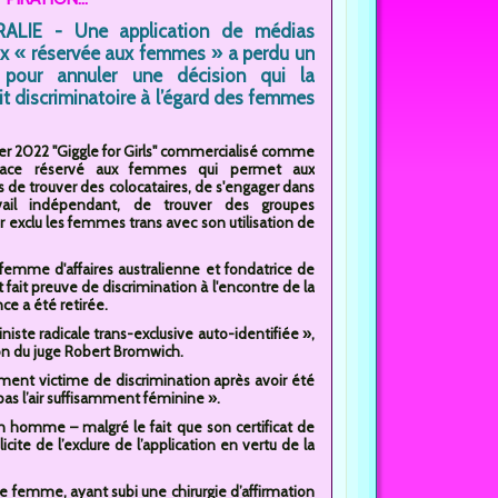
ALIE - Une application de médias
x « réservée aux femmes » a perdu un
 pour annuler une décision qui la
it discriminatoire à l’égard des femmes
ier 2022 "Giggle for Girls" commercialisé comme
ace réservé aux femmes qui permet aux
de trouver des colocataires, de s'engager dans
vail indépendant, de trouver des groupes
ir exclu les femmes trans avec son utilisation de
femme d'affaires australienne et fondatrice de
 fait preuve de discrimination à l'encontre de la
e a été retirée.
iste radicale trans-exclusive auto-identifiée »,
ion du juge Robert Bromwich.
tement victime de discrimination après avoir été
 pas l’air suffisamment féminine ».
un homme – malgré le fait que son certificat de
te de l’exclure de l’application en vertu de la
une femme, ayant subi une chirurgie d’affirmation