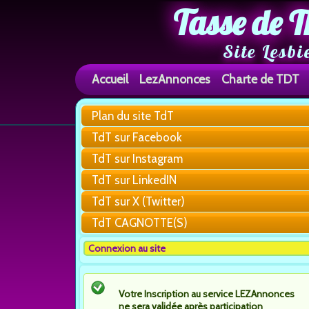
Tasse de T
Site Lesbi
Accueil
LezAnnonces
Charte de TDT
Plan du site TdT
TdT sur Facebook
TdT sur Instagram
TdT sur LinkedIN
TdT sur X (Twitter)
TdT CAGNOTTE(S)
Connexion au site
Votre Inscription au service LEZAnnonces
ne sera validée après participation