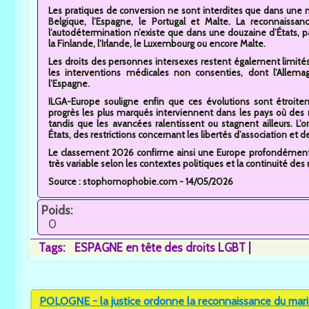
Les pratiques de conversion ne sont interdites que dans une mi
Belgique, l’Espagne, le Portugal et Malte. La reconnaissa
l’autodétermination n’existe que dans une douzaine d’États, pa
la Finlande, l’Irlande, le Luxembourg ou encore Malte.
Les droits des personnes intersexes restent également limité
les interventions médicales non consenties, dont l’Allemagn
l’Espagne.
ILGA-Europe souligne enfin que ces évolutions sont étroitem
progrès les plus marqués interviennent dans les pays où de
tandis que les avancées ralentissent ou stagnent ailleurs. L’
États, des restrictions concernant les libertés d’association
Le classement 2026 confirme ainsi une Europe profondément 
très variable selon les contextes politiques et la continuité de
Source : stophomophobie.com - 14/05/2026
Poids:
0
Tags:
ESPAGNE en tête des droits LGBT
POLOGNE - la justice ordonne la reconnaissance du mar