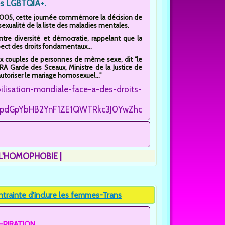
s LGBTQIA+.
005, cette journée commémore la décision de
sexualité de la liste des maladies mentales.
tre diversité et démocratie, rappelant que la
pect des droits fondamentaux...
 aux couples de personnes de même sexe, dit "le
A Garde des Sceaux, Ministre de la Justice de
utoriser le mariage homosexuel..."
lisation-mondiale-face-a-des-droits-
ETBpdGpYbHB2YnF1ZE1QWTRkc3J0YwZhcHBfaWQQMjIyMDM5M
 L'HOMOPHOBIE
rainte d'inclure les femmes-Trans
PIRATION...