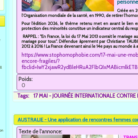
personne
Créée en 2
l’Organisation mondiale de la santé, en 1990, de retirer l’homo
Pour l’édition 2026, le thème retenu met en avant le lien en
protection des minorités constitue un indicateur central du res
RAPPEL : "En France, la loi du 17 Mai 2013 ouvrait le mariage
e
mariage pour tous". Défendue âprement par Christiane TAUBIR
2012 à 2016 ! La France devenant ainsi le 14e pays au monde à a
https://www.stophomophobie.com/17-mai-une-mobi
encore-fragiles/?
fbclid=IwY2xjawR2ydBleHRuA2FlbQIxMABicmlk
ll
Poids:
0
Tags:
17 MAI - JOURNÉE INTERNATIONALE CONTRE
AUSTRALIE - Une application de rencontres femmes cont
ion
Texte de l'annonce:
TRANS-