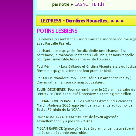
par notre
►
CAGNOTTE TdT
LEZPRESS - Dernières Nouvelles...►►►
POTINS LESBIENS
La célèbre présentatrice Sandra Barneda annonce son mariag
avec Pascalle Paerel...
La chanteuse espagnole, Rosalía dédie une chanson à sa
partenaire, le mannequin français, Loli Bahía, et nous rappelle
pourquoi l’invisibilité lesbienne existe toujours...
Foot Féminin - Lola Gallardo et Cristina Vicente, stars du footba
féminin espagnol, attendent leur premier bébé !
La Star De "Vanderpump Rules" (série TV American reality ),
Dayna Kathan fait son coming out Lesbien...
ELLEN DEGENERES : Pour commémorer le 20e anniversaire de
l’entrevue TIME a republié l’interview du coming out d’Ellen...
LESBIAN LOVE IN BASKET : Les histoires d’amour du Women’s
March Madness 2026 apportent de la romance au tournoi de
Basket Féminin de la NCAA...
RUBY ROSE ACCUSE KATY PERRY de l'avoir agressée
sexuellement Il y à près de 20 Ans...
MEGAN RAPINOE (photo g.) et Sue Bird annoncent leur séparat
après une décennie ensemble...