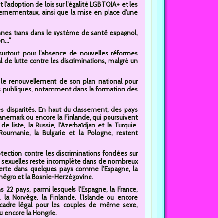
adoption de lois sur l’égalité LGBTQIA+ et les
vernementaux, ainsi que la mise en place d’une
nnes trans dans le système de santé espagnol,
..."
urtout pour l’absence de nouvelles réformes
l de lutte contre les discriminations, malgré un
r le renouvellement de son plan national pour
es publiques, notamment dans la formation des
 disparités. En haut du classement, des pays
Danemark ou encore la Finlande, qui poursuivent
 liste, la Russie, l’Azerbaïdjan et la Turquie.
oumanie, la Bulgarie et la Pologne, restent
ection contre les discriminations fondées sur
ques sexuelles reste incomplète dans de nombreux
verte dans quelques pays comme l’Espagne, la
ténégro et la Bosnie-Herzégovine.
2 pays, parmi lesquels l’Espagne, la France,
, la Norvège, la Finlande, l’Islande ou encore
un cadre légal pour les couples de même sexe,
u encore la Hongrie.