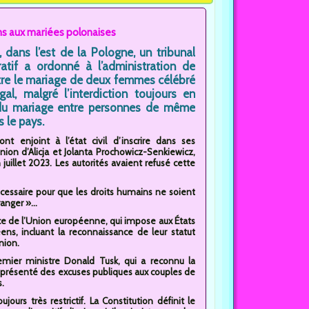
ons aux mariées polonaises
, dans l’est de la Pologne, un tribunal
ratif a ordonné à l’administration de
tre le mariage de deux femmes célébré
gal, malgré l’interdiction toujours en
du mariage entre personnes de même
 le pays.
ont enjoint à l’état civil d’inscrire dans ses
’union d’Alicja et Jolanta Prochowicz-Senkiewicz,
juillet 2023. Les autorités avaient refusé cette
nécessaire pour que les droits humains ne soient
anger »...
tice de l’Union européenne, qui impose aux États
ens, incluant la reconnaissance de leur statut
nion.
emier ministre Donald Tusk, qui a reconnu la
a présenté des excuses publiques aux couples de
.
ours très restrictif. La Constitution définit le