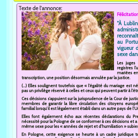
Texte de l'annonce:
Félicitati
"À Lublin
administ
reconnaî
au Portu
vigueur 
sexe dans
Les juges 
registres l
mariées en 
transcription, une position désormais annulée par la justice.
(...) Elles soulignent toutefois que « l’égalité du mariage est 
pas un privilège réservé à celles et ceux qui peuvent partir à l’étr
Ces décisions s’appuient sur la jurisprudence de la Cour de jus
membres de garantir la libre circulation des citoyens europé
familial lorsqu’il est légalement établi dans un autre pays de l’U
Elles font également écho aux récentes déclarations du Pr
nécessité pour la Pologne de se conformer à ces décisions et 
même sexe pour les « années de rejet et d’humiliation » subies
En Pologne, cette exigence se heurte à un cadre juridique touj