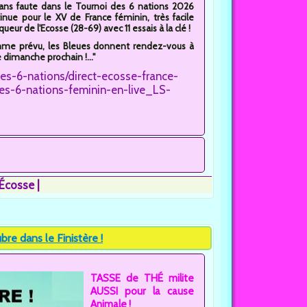
ans faute dans le Tournoi des 6 nations 2026
inue pour le XV de France féminin, très facile
queur de l'Ecosse (28-69) avec 11 essais à la clé !
me prévu, les Bleues donnent rendez-vous à
e dimanche prochain !..."
des-6-nations/direct-ecosse-france-
es-6-nations-feminin-en-live_LS-
-Écosse
re dans le Finistère !
TASSE de THÉ milite
AUSSI pour la cause
Animale !