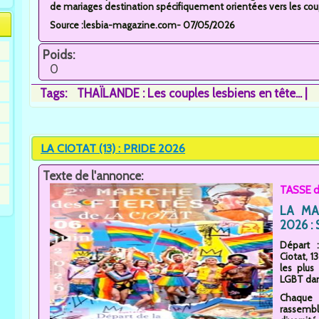
de mariages destination spécifiquement orientées vers les cou
Source :lesbia-magazine.com- 07/05/2026
Poids:
0
Tags:
THAÏLANDE : Les couples lesbiens en tête...
LA CIOTAT (13) : PRIDE 2026
Texte de l'annonce:
TASSE d
LA MAR
2026 : 
Départ 
Ciotat, 
les plu
LGBT dans
Chaque 
rassemb