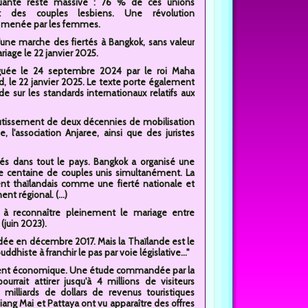
uante reste massive : 76 % de ces unions
t des couples lesbiens. Une révolution
e menée par les femmes.
'une marche des fiertés à Bangkok, sans valeur
riage le 22 janvier 2025.
ulguée le 24 septembre 2024 par le roi Maha
rd, le 22 janvier 2025. Le texte porte également
e sur les standards internationaux relatifs aux
boutissement de deux décennies de mobilisation
l'association Anjaree, ainsi que des juristes
iés dans tout le pays. Bangkok a organisé une
e centaine de couples unis simultanément. La
nt thaïlandais comme une fierté nationale et
t régional. (...)
ue à reconnaître pleinement le mariage entre
juin 2023).
écédée en décembre 2017. Mais la Thaïlande est le
dhiste à franchir le pas par voie législative..."
gument économique. Une étude commandée par la
rrait attirer jusqu'à 4 millions de visiteurs
milliards de dollars de revenus touristiques
iang Mai et Pattaya ont vu apparaître des offres