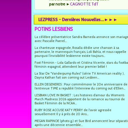
par notre
►
CAGNOTTE TdT
LEZPRESS - Dernières Nouvelles...►►►
POTINS LESBIENS
La célèbre présentatrice Sandra Barneda annonce son mariag
avec Pascalle Paerel...
La chanteuse espagnole, Rosalía dédie une chanson à sa
partenaire, le mannequin français, Loli Bahía, et nous rappelle
pourquoi l’invisibilité lesbienne existe toujours...
Foot Féminin - Lola Gallardo et Cristina Vicente, stars du footba
féminin espagnol, attendent leur premier bébé !
La Star De "Vanderpump Rules" (série TV American reality ),
Dayna Kathan fait son coming out Lesbien...
ELLEN DEGENERES : Pour commémorer le 20e anniversaire de
l’entrevue TIME a republié l’interview du coming out d’Ellen...
LESBIAN LOVE IN BASKET : Les histoires d’amour du Women’s
March Madness 2026 apportent de la romance au tournoi de
Basket Féminin de la NCAA...
RUBY ROSE ACCUSE KATY PERRY de l'avoir agressée
sexuellement Il y à près de 20 Ans...
MEGAN RAPINOE (photo g.) et Sue Bird annoncent leur séparat
après une décennie ensemble...