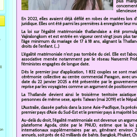
plus marq
concernen
silencieus
En 2022, elles avaient déjà défilé en robes de mariées lors d
juridique. Elles ont été parmi les premières à enregistrer leur ma
La loi sur l'égalité matrimoniale thaïlandaise a été prom
Vajiralongkorn et est entrée en vigueur cent vingt jours plus ta
e
l'âge minimum du mariage de 17 à 18 ans, alignant la Thaïland
droits de l'enfant. (...)
L'égalité matrimoniale n'est pas tombée du ciel. Elle est l'a
associative menée notamment par le réseau Naruemit Pride, 
féministes engagées de longue date.
ll
Dès le premier jour d'application, 1 832 couples se sont mar
cérémonie collective au centre commercial Paragon, avec un
date du 22 janvier 2025 a été présentée par le gouverneme
reprise par les voyagistes comme un argument de positionnemen
La Thaïlande devient ainsi le troisième territoire asiatiq
personnes de même sexe, après Taïwan (mai 2019) et le Népal (
L'Australie, classée parfois dans la zone Asie-Pacifique, l'a pr
premier pays d'Asie du Sud-Est et le premier pays à majorité boud
Au-delà du droit, l'égalité matrimoniale est devenue un ar
plateforme Agoda, citée par le PNUD, estime que la loi pou
ion
internationaux supplémentaires par an, générant environ 2 
annuels, soit près de 62 milliards de bahts. Bangkok, Phuket, Ch