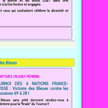
té, la liberté et les droits LGBT dans une
à la fois festive et engagée.
 ceux qui souhaitent célébrer la diversité et
es Bleues
RTIVES ! RUGBY FÉMININ
URNOI DES 6 NATIONS FRANCE-
SSE : Victoire des Bleues contre les
ssaises 69 à 28 !
 Bleues sans pitié donnent rendez-vous à
leterre pour la "finale" du Tournoi !!