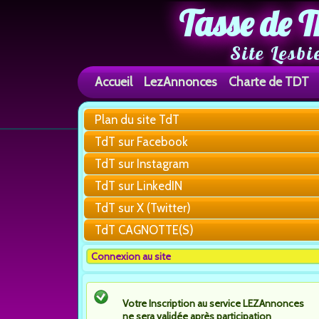
Tasse de T
Site Lesbi
Accueil
LezAnnonces
Charte de TDT
Plan du site TdT
TdT sur Facebook
TdT sur Instagram
TdT sur LinkedIN
TdT sur X (Twitter)
TdT CAGNOTTE(S)
Connexion au site
Votre Inscription au service LEZAnnonces
ne sera validée après participation