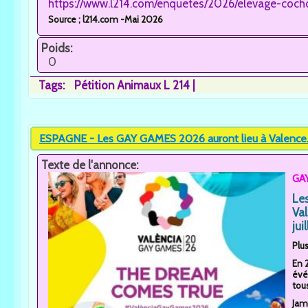
https://www.l214.com/enquetes/2026/elevage-coch
Source ; l214.com -Mai 2026
Poids:
0
Tags:
Pétition Animaux L 214
ESPAGNE - Les GAY GAMES 2026 auront lieu à Valence..
Texte de l'annonce:
GAY
Le
Va
juil
Plus
En 
évé
tous
Jam