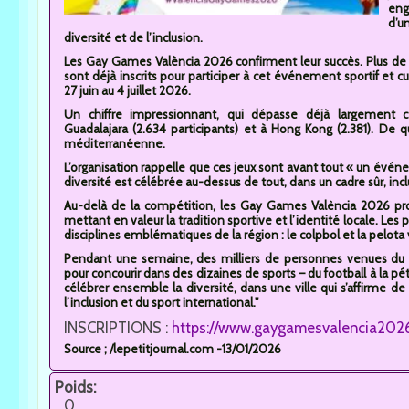
eng
d’u
diversité et de l’inclusion.
Les Gay Games València 2026 confirment leur succès. Plus d
sont déjà inscrits pour participer à cet événement sportif et cul
27 juin au 4 juillet 2026.
Un chiffre impressionnant, qui dépasse déjà largement 
Guadalajara (2.634 participants) et à Hong Kong (2.381). De qu
méditerranéenne.
L’organisation rappelle que ces jeux sont avant tout « un évén
diversité est célébrée au-dessus de tout, dans un cadre sûr, inclu
Au-delà de la compétition, les Gay Games València 2026 pro
mettant en valeur la tradition sportive et l’identité locale. Les
disciplines emblématiques de la région : le colpbol et la pelota 
Pendant une semaine, des milliers de personnes venues du m
pour concourir dans des dizaines de sports – du football à la p
célébrer ensemble la diversité, dans une ville qui s’affirme 
l’inclusion et du sport international."
INSCRIPTIONS :
https://www.gaygamesvalencia202
Source ; /lepetitjournal.com -13/01/2026
Poids:
0