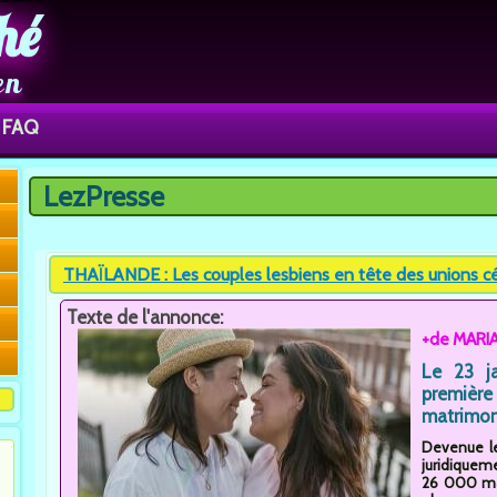
hé
en
FAQ
LezPresse
Vous êtes ici
THAÏLANDE : Les couples lesbiens en tête des unions c
Texte de l'annonce:
+de MARI
Le 23 ja
première 
matrimon
Devenue le
juridiqueme
26 000 mar