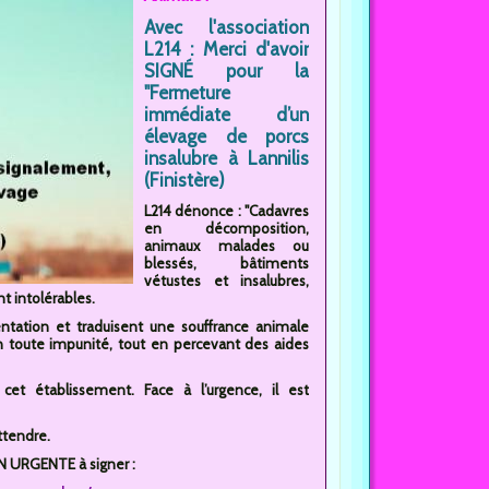
Avec l'association
L214 : Merci d'avoir
SIGNÉ pour la
"Fermeture
immédiate d’un
élevage de porcs
insalubre à Lannilis
(Finistère)
L214 dénonce : "Cadavres
en décomposition,
animaux malades ou
blessés, bâtiments
vétustes et insalubres,
t intolérables.
tation et traduisent une souffrance animale
n toute impunité, tout en percevant des aides
et établissement. Face à l’urgence, il est
ttendre.
ON URGENTE à signer :