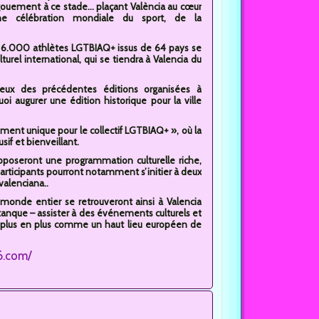
ouement à ce stade... plaçant València au cœur
ne célébration mondiale du sport, de la
e 6.000 athlètes LGTBIAQ+ issus de 64 pays se
turel international, qui se tiendra à Valencia du
ceux des précédentes éditions organisées à
oi augurer une édition historique pour la ville
ement unique pour le collectif LGTBIAQ+ », où la
sif et bienveillant.
poseront une programmation culturelle riche,
 participants pourront notamment s’initier à deux
valenciana..
onde entier se retrouveront ainsi à Valencia
étanque – assister à des événements culturels et
de plus en plus comme un haut lieu européen de
6.com/