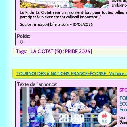
diversi
ambiance 
La Pride La Ciotat sera un moment fort pour toutes celles et
participer à un événement collectif important..."
Source : rmcsport.bfmtv.com - 10/05/2026
Poids:
0
Tags:
LA CIOTAT (13) : PRIDE 2026
TOURNOI DES 6 NATIONS FRANCE-ÉCOSSE : Victoire d
Texte de l'annonce:
SPO
TO
ÉCO
éco
Les
l'Ang