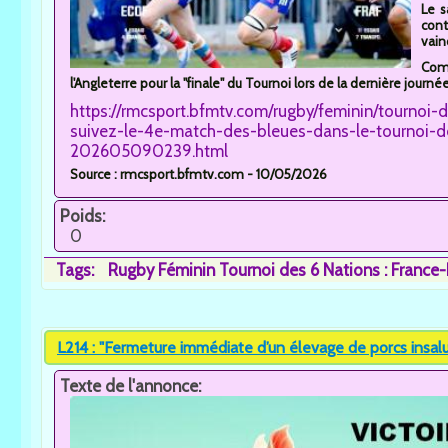
Le s
cont
vain
Com
l'Angleterre pour la "finale" du Tournoi lors de la dernière journé
https://rmcsport.bfmtv.com/rugby/feminin/tournoi-
suivez-le-4e-match-des-bleues-dans-le-tournoi-d
202605090239.html
Source : rmcsport.bfmtv.com - 10/05/2026
Poids:
0
Tags:
Rugby Féminin Tournoi des 6 Nations : France
L214 : "Fermeture immédiate d’un élevage de porcs insalub
Texte de l'annonce: