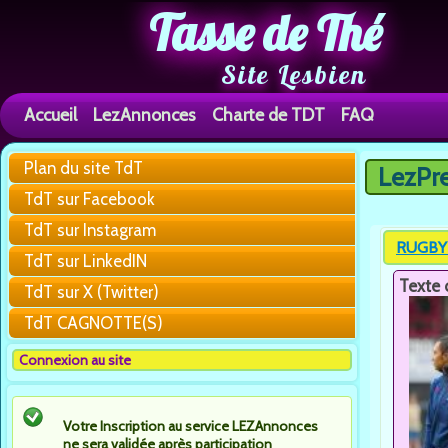
Tasse de Thé
Site Lesbien
Accueil
LezAnnonces
Charte de TDT
FAQ
Plan du site TdT
LezPr
Vous êtes 
TdT sur Facebook
TdT sur Instagram
RUGBY 
TdT sur LinkedIN
Texte 
TdT sur X (Twitter)
TdT CAGNOTTE(S)
Connexion au site
Votre Inscription au service LEZAnnonces
ne sera validée après participation