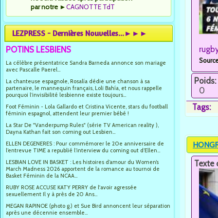
par notre
►
CAGNOTTE TdT
LEZPRESS - Dernières Nouvelles...►►►
rugb
POTINS LESBIENS
Source
La célèbre présentatrice Sandra Barneda annonce son mariage
avec Pascalle Paerel...
Poids:
La chanteuse espagnole, Rosalía dédie une chanson à sa
partenaire, le mannequin français, Loli Bahía, et nous rappelle
0
pourquoi l’invisibilité lesbienne existe toujours...
Tags:
Foot Féminin - Lola Gallardo et Cristina Vicente, stars du football
féminin espagnol, attendent leur premier bébé !
La Star De "Vanderpump Rules" (série TV American reality ),
Dayna Kathan fait son coming out Lesbien...
HONGRIE
ELLEN DEGENERES : Pour commémorer le 20e anniversaire de
l’entrevue TIME a republié l’interview du coming out d’Ellen...
Texte 
LESBIAN LOVE IN BASKET : Les histoires d’amour du Women’s
March Madness 2026 apportent de la romance au tournoi de
Basket Féminin de la NCAA...
RUBY ROSE ACCUSE KATY PERRY de l'avoir agressée
sexuellement Il y à près de 20 Ans...
MEGAN RAPINOE (photo g.) et Sue Bird annoncent leur séparation
après une décennie ensemble...