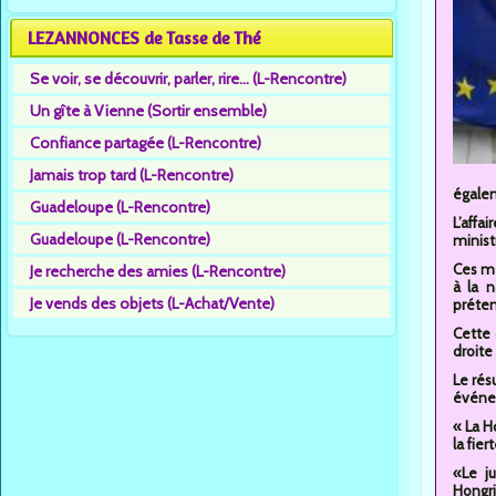
LEZANNONCES de Tasse de Thé
Se voir, se découvrir, parler, rire... (L-Rencontre)
Un gîte à Vienne (Sortir ensemble)
Confiance partagée (L-Rencontre)
Jamais trop tard (L-Rencontre)
égalem
Guadeloupe (L-Rencontre)
L’aff
Guadeloupe (L-Rencontre)
minist
Ces me
Je recherche des amies (L-Rencontre)
à la 
Je vends des objets (L-Achat/Vente)
préten
Cette 
droite
Le rés
événem
« La H
la fiert
«Le j
Hongri