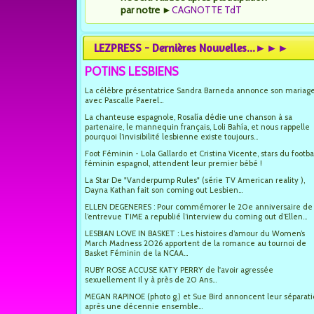
par notre
►
CAGNOTTE TdT
LEZPRESS - Dernières Nouvelles...►►►
POTINS LESBIENS
La célèbre présentatrice Sandra Barneda annonce son mariag
avec Pascalle Paerel...
La chanteuse espagnole, Rosalía dédie une chanson à sa
partenaire, le mannequin français, Loli Bahía, et nous rappelle
pourquoi l’invisibilité lesbienne existe toujours...
Foot Féminin - Lola Gallardo et Cristina Vicente, stars du footba
féminin espagnol, attendent leur premier bébé !
La Star De "Vanderpump Rules" (série TV American reality ),
Dayna Kathan fait son coming out Lesbien...
ELLEN DEGENERES : Pour commémorer le 20e anniversaire de
l’entrevue TIME a republié l’interview du coming out d’Ellen...
LESBIAN LOVE IN BASKET : Les histoires d’amour du Women’s
March Madness 2026 apportent de la romance au tournoi de
Basket Féminin de la NCAA...
RUBY ROSE ACCUSE KATY PERRY de l'avoir agressée
sexuellement Il y à près de 20 Ans...
MEGAN RAPINOE (photo g.) et Sue Bird annoncent leur séparat
après une décennie ensemble...