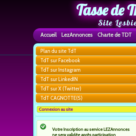
Tasse de T
Site Lesbi
Accueil
LezAnnonces
Charte de TDT
Plan du site TdT
TdT sur Facebook
TdT sur Instagram
TdT sur LinkedIN
TdT sur X (Twitter)
TdT CAGNOTTE(S)
Connexion au site
Votre Inscription au service LEZAnnonces
ne sera validée après participation