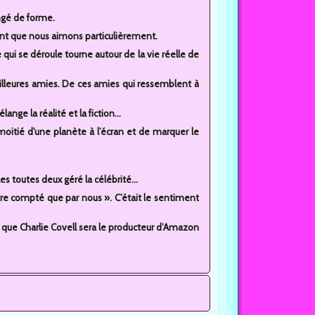
ngé de forme.
nt que nous aimons particulièrement.
e qui se déroule tourne autour de la vie réelle de
illeures amies. De ces amies qui ressemblent à
nge la réalité et la fiction...
 moitié d’une planète à l’écran et de marquer le
les toutes deux géré la célébrité...
tre compté que par nous ». C’était le sentiment
que Charlie Covell sera le producteur d’Amazon