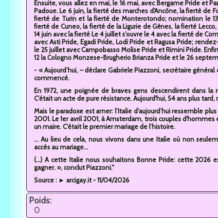
Ensuite, vous allez en mai, le 16 mai, avec Bergame Pride et Pa
Padoue. Le 6 juin, la fierté des marches d'Ancône, la fierté de Forl
fierté de Turin et la fierté de Monterotondo; nomination le 13 
fierté de Cuneo, la fierté de la Ligurie de Gênes, la fierté Lecco, 
14 juin avec la fierté Le 4 juillet s'ouvre le 4 avec la fierté de Co
avec Asti Pride, Egadi Pride, Lodi Pride et Ragusa Pride; rendez-
le 25 juillet avec Campobasso Molise Pride et Rimini Pride. Enfi
12 la Cologno Monzese-Brugherio Brianza Pride et le 26 septembr
- « Aujourd’hui, – déclare Gabriele Piazzoni, secrétaire génér
commencé.
En 1972, une poignée de braves gens descendirent dans la ru
C’était un acte de pure résistance. Aujourd'hui, 54 ans plus tard
Mais le paradoxe est amer: l’Italie d’aujourd’hui ressemble plu
2001. Le 1er avril 2001, à Amsterdam, trois couples d'hommes
un maire. C’était le premier mariage de l’histoire.
... Au lieu de cela, nous vivons dans une Italie où non se
accès au mariage...
(...) A cette Italie nous souhaitons Bonne Pride: cette 202
gagner. », conclut Piazzoni."
Source : ► arcigay.it - 11/04/2026
Poids:
0