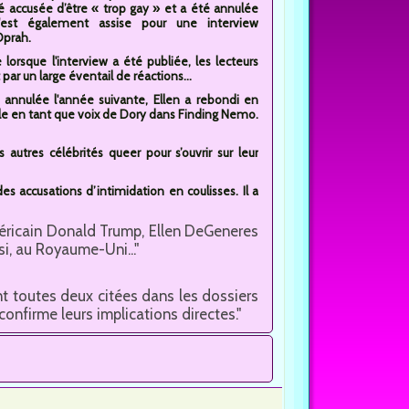
é accusée d’être « trop gay » et a été annulée
s'est également assise pour une interview
Oprah.
orsque l'interview a été publiée, les lecteurs
r un large éventail de réactions...
 annulée l'année suivante, Ellen a rebondi en
ôle en tant que voix de Dory dans Finding Nemo.
autres célébrités queer pour s’ouvrir sur leur
es accusations d’intimidation en coulisses. Il a
méricain Donald Trump, Ellen DeGeneres
i, au Royaume-Uni..."
 toutes deux citées dans les dossiers
 confirme leurs implications directes."