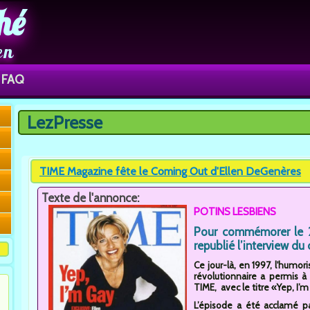
hé
en
FAQ
LezPresse
Vous êtes ici
TIME Magazine fête le Coming Out d'Ellen DeGenères
Texte de l'annonce:
POTINS LESBIENS
Pour commémorer le 2
republié l’interview du
Ce jour-là, en 1997, l'humor
révolutionnaire a permis à
TIME, avec le titre «Yep, I’m
L’épisode a été acclamé pa