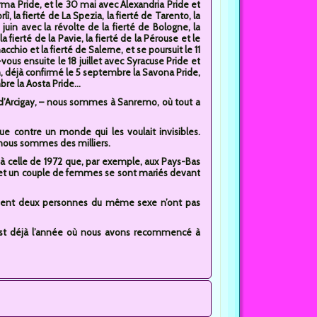
rma Pride, et le 30 mai avec Alexandria Pride et
ì, la fierté de La Spezia, la fierté de Tarento, la
juin avec la révolte de la fierté de Bologne, la
la fierté de la Pavie, la fierté de la Pérouse et le
macchio et la fierté de Salerne, et se poursuit le 11
vous ensuite le 18 juillet avec Syracuse Pride et
n, déjà confirmé le 5 septembre la Savona Pride,
e la Aosta Pride...
al d’Arcigay, – nous sommes à Sanremo, où tout a
e contre un monde qui les voulait invisibles.
, nous sommes des milliers.
s à celle de 1972 que, par exemple, aux Pays-Bas
 et un couple de femmes se sont mariés devant
ulement deux personnes du même sexe n’ont pas
6 est déjà l’année où nous avons recommencé à