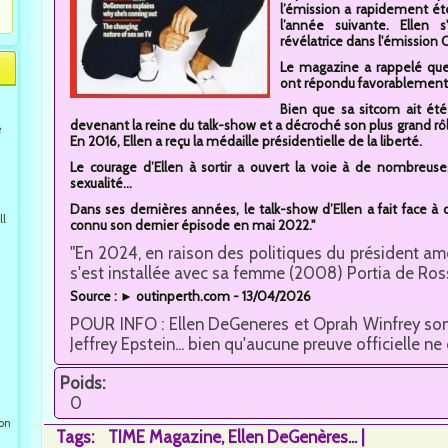
l’émission a rapidement ét
l’année suivante. Ellen 
révélatrice dans l'émission 
Le magazine a rappelé que l
ont répondu favorablement pa
Bien que sa sitcom ait été
devenant la reine du talk-show et a décroché son plus grand r
e
En 2016, Ellen a reçu la médaille présidentielle de la liberté.
Le courage d’Ellen à sortir a ouvert la voie à de nombreuses 
sexualité...
Dans ses dernières années, le talk-show d’Ellen a fait face à d
ll
connu son dernier épisode en mai 2022."
"En 2024, en raison des politiques du président a
s'est installée avec sa femme (2008) Portia de Ross
Source : ► outinperth.com - 13/04/2026
POUR INFO : Ellen DeGeneres et Oprah Winfrey sont
Jeffrey Epstein... bien qu'aucune preuve officielle ne
Poids:
0
ion
Tags:
TIME Magazine
Ellen DeGenères...