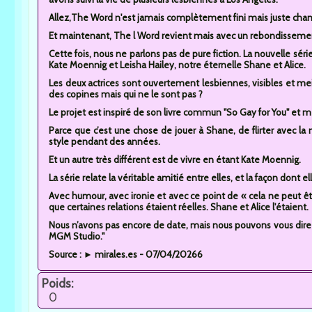
Allez,The Word n'est jamais complètement fini mais juste cha
Et maintenant, The l Word revient mais avec un rebondisseme
Cette fois, nous ne parlons pas de pure fiction. La nouvelle séri
Kate Moennig et Leisha Hailey, notre éternelle Shane et Alice.
Les deux actrices sont ouvertement lesbiennes, visibles et me
des copines mais qui ne le sont pas ?
Le projet est inspiré de son livre commun "So Gay for You" et méla
Parce que c’est une chose de jouer à Shane, de flirter avec la
style pendant des années.
Et un autre très différent est de vivre en étant Kate Moennig.
La série relate la véritable amitié entre elles, et la façon dont el
Avec humour, avec ironie et avec ce point de « cela ne peut ê
que certaines relations étaient réelles. Shane et Alice l'étaient.
Nous n’avons pas encore de date, mais nous pouvons vous dire 
MGM Studio."
Source : ► mirales.es - 07/04/20266
Poids:
0