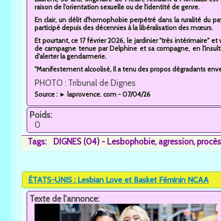
raison de l'orientation sexuelle ou de l'identité de genre.
En clair, un délit d'homophobie perpétré dans la ruralité du p
participé depuis des décennies à la libéralisation des mœurs.
Et pourtant, ce 17 février 2026, le jardinier "très intérimaire" 
de campagne tenue par Delphine et sa compagne, en l'insult
d'alerter la gendarmerie.
"Manifestement alcoolisé, Il a tenu des propos dégradants enver
PHOTO : Tribunal de Dignes
Source : ► laprovence. com - 07/04/26
Poids:
0
Tags:
DIGNES (04) - Lesbophobie
agression
procès.
ÉTATS-UNIS : Lesbian Love et Basket Féminin NCAA
Texte de l'annonce: