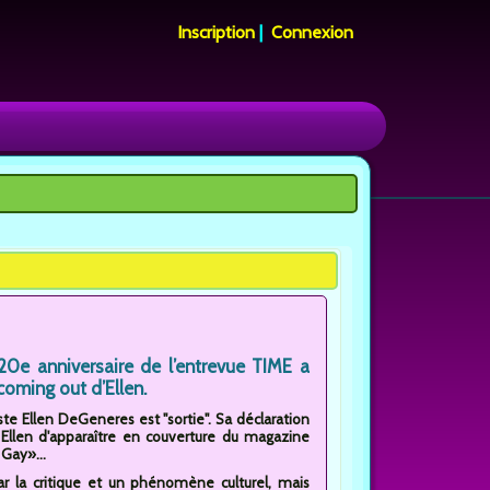
Inscription
|
Connexion
0e anniversaire de l’entrevue TIME a
 coming out d’Ellen.
iste Ellen DeGeneres est "sortie". Sa déclaration
 Ellen d'apparaître en couverture du magazine
 Gay»...
r la critique et un phénomène culturel, mais