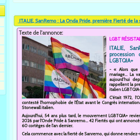
ITALIE, SanRemo : La Onda Pride, première Fierté de la sa
Texte de l'annonce:
LGBT RÉSISTA
ITALIE, Sa
procession 
LGBTQIA+
- « Alors que 
mariage... La v
aujourd’hui de
rappellent la 
italien LGBTQIA
C'était 1972, l'
contesté l'homophobie de l'État avant le Congrès international
Stonewall italien.
Aujourd'hui, 54 ans plus tard, le mouvement LGBTQIA+ revient
2026 par l'Onde Pride à Sanremo... 42 Fiertés qui ont annoncé 
60 cortèges de l'an dernier.
Cela commence avec la fierté de Sanremo, qui donne rendez-vo