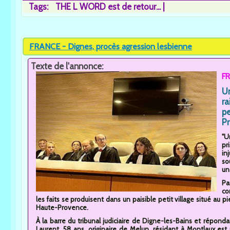
Tags:
THE L WORD est de retour...
FRANCE - Dignes, procès agression lesbienne
Texte de l'annonce:
F
U
r
p
Pr
"U
pr
in
so
un
Pa
co
les faits se produisent dans un paisible petit village situé au
Haute-Provence.
À la barre du tribunal judiciaire de Digne-les-Bains et répond
Laurent, 58 ans, originaire de Melun, résidant à Montlaux est