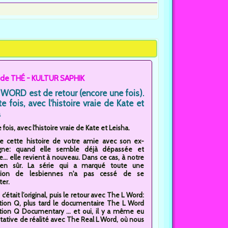
de THÉ - KULTUR SAPHIK
WORD est de retour (encore une fois).
te fois, avec l'histoire vraie de Kate et
a
e fois, avec l'histoire vraie de Kate et Leisha.
 cette histoire de votre amie avec son ex-
ne: quand elle semble déjà dépassée et
e... elle revient à nouveau. Dans ce cas, à notre
bien sûr. La série qui a marqué toute une
tion de lesbiennes n'a pas cessé de se
ter.
c’était l’original, puis le retour avec The L Word:
ion Q, plus tard le documentaire The L Word
ion Q Documentary ... et oui, il y a même eu
tative de réalité avec The Real L Word, où nous