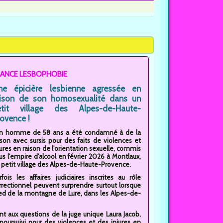
RANCE LESBOPHOBIE
ne épicière lesbienne agressée en
aison de son homosexualité dans un
etit village des Alpes-de-Haute-
ovence !
n homme de 58 ans a été condamné à de la
ison avec sursis pour des faits de violences et
jures en raison de l'orientation sexuelle, commis
us l'empire d'alcool en février 2026 à Montlaux,
 petit village des Alpes-de-Haute-Provence.
rfois les affaires judiciaires inscrites au rôle
rrectionnel peuvent surprendre surtout lorsque
 pied de la montagne de Lure, dans les Alpes-de-
ant aux questions de la juge unique Laura Jacob,
 poursuivi pour des violences et des injures en