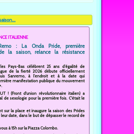
ison....
NCE ITALIENNE
nRemo : La Onda Pride, première
de la saison, relance la résistance
les Pays-Bas célèbrent 25 ans d’égalité de
ague de la fierté 2026 débute officiellement
puis Sanremo, à l’endroit et à la date qui
première manifestation publique du mouvement
+.
OUT ! (Front d'union révolutionnaire italien) a
 de sexologie pour la première fois. C'était le
 sur la place et inaugure la saison des Prides
leur date, dans le but de dépasser le record de
us à 15h sur la Piazza Colombo.