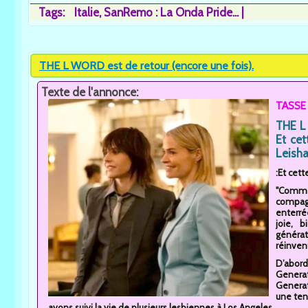
Tags:
Italie
SanRemo : La Onda Pride...
THE L WORD est de retour (encore une fois).
Texte de l'annonce:
TASSE 
THE L 
Et cet
Leish
:Et cett
"Comme
compag
enterré
joie, 
généra
réinven
D’abord 
Generat
Generat
une ten
avons suivi la vie de plusieurs lesbiennes à Los Angeles.