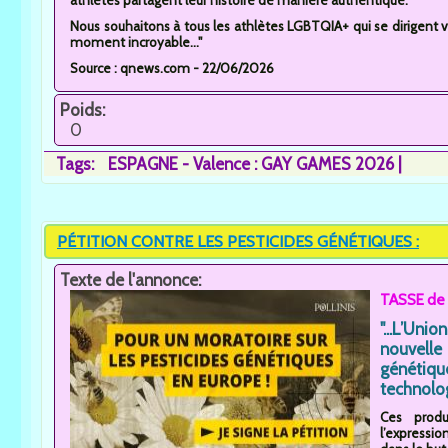
Nous souhaitons à tous les athlètes LGBTQIA+ qui se dirigent v
moment incroyable..."
Source : qnews.com - 22/06/2026
Poids:
0
Tags:
ESPAGNE - Valence : GAY GAMES 2026
PÉTITION CONTRE LES PESTICIDES GÉNÉTIQUES :
Texte de l'annonce:
TASSE de 
"...L’Uni
nouvell
génétiq
technolog
Ces produ
l’expressio