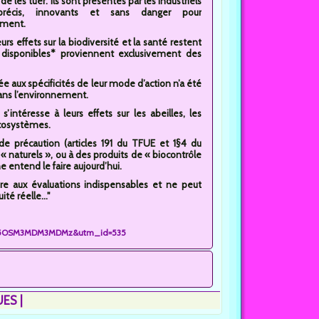
de les tuer. Ils sont présentés par les industriels
écis, innovants et sans danger pour
ement.
urs effets sur la biodiversité et la santé restent
i disponibles* proviennent exclusivement des
 aux spécificités de leur mode d’action n’a été
dans l’environnement.
’intéresse à leurs effets sur les abeilles, les
 écosystèmes.
 de précaution (articles 191 du TFUE et 1§4 du
« naturels », ou à des produits de « biocontrôle
ntend le faire aujourd’hui.
ire aux évaluations indispensables et ne peut
té réelle..."
Dk4ODE5OSM3MDM3MDMz&utm_id=535
UES