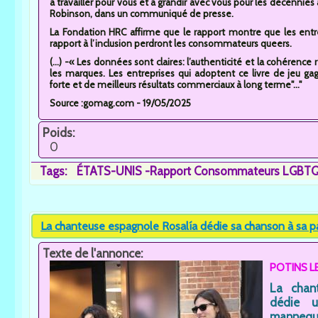
à travailler pour vous et à grandir avec vous pour les décennies 
Robinson, dans un communiqué de presse.
La Fondation HRC affirme que le rapport montre que les entre
rapport à l’inclusion perdront les consommateurs queers.
(...) -« Les données sont claires: l’authenticité et la cohéren
les marques. Les entreprises qui adoptent ce livre de jeu gag
forte et de meilleurs résultats commerciaux à long terme"..."
Source :gomag.com - 19/05/2025
Poids:
0
Tags:
ÉTATS-UNIS -Rapport Consommateurs LGBTQ.
La chanteuse espagnole Rosalía dédie sa chanson à sa par
Texte de l'annonce:
POTINS L
La chan
dédie u
mannequi