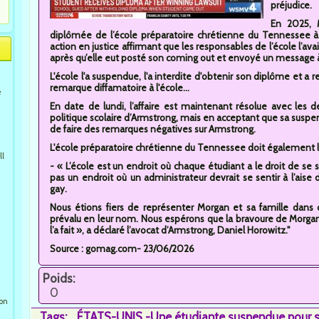
préjudice.
En 2025, 
diplômée de l’école préparatoire chrétienne du Tennessee à
action en justice affirmant que les responsables de l’école l’av
après qu’elle eut posté son coming out et envoyé un message à 
L'école l'a suspendue, l'a interdite d'obtenir son diplôme et a r
remarque diffamatoire à l'école...
e
En date de lundi, l’affaire est maintenant résolue avec les d
politique scolaire d’Armstrong, mais en acceptant que sa suspensi
de faire des remarques négatives sur Armstrong.
L'école préparatoire chrétienne du Tennessee doit également l
ll
- « L’école est un endroit où chaque étudiant a le droit de se 
pas un endroit où un administrateur devrait se sentir à l’aise
gay.
Nous étions fiers de représenter Morgan et sa famille dans 
prévalu en leur nom. Nous espérons que la bravoure de Morgan
l’a fait », a déclaré l’avocat d’Armstrong, Daniel Horowitz."
Source : gomag.com- 23/06/2026
Poids:
0
ion
Tags:
ÉTATS-UNIS -Une étudiante suspendue pour so