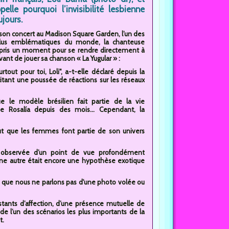
elle pourquoi l’invisibilité lesbienne
ujours.
de son concert au Madison Square Garden, l’un des
 plus emblématiques du monde, la chanteuse
 pris un moment pour se rendre directement à
avant de jouer sa chanson « La Yugular » :
urtout pour toi, Loli", a-t-elle déclaré depuis la
itant une poussée de réactions sur les réseaux
ue le modèle brésilien fait partie de la vie
e Rosalía depuis des mois... Cependant, la
rtout que les femmes font partie de son univers
té observée d’un point de vue profondément
ne autre était encore une hypothèse exotique
rce que nous ne parlons pas d'une photo volée ou
tants d’affection, d’une présence mutuelle de
 l’un des scénarios les plus importants de la
t.