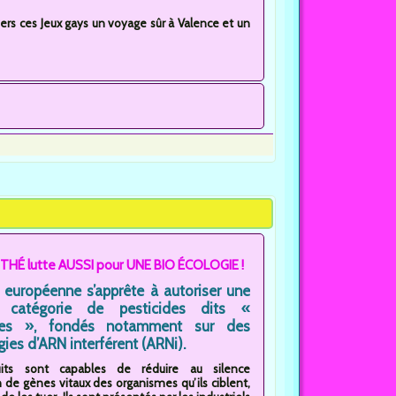
ers ces Jeux gays un voyage sûr à Valence et un
THÉ lutte AUSSI pour UNE BIO ÉCOLOGIE !
on européenne s’apprête à autoriser une
e catégorie de pesticides dits «
ues », fondés notamment sur des
ies d’ARN interférent (ARNi).
its sont capables de réduire au silence
n de gènes vitaux des organismes qu’ils ciblent,