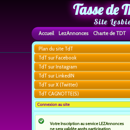
Tasse de T
Site Lesbi
Accueil
LezAnnonces
Charte de TDT
Plan du site TdT
TdT sur Facebook
TdT sur Instagram
TdT sur LinkedIN
TdT sur X (Twitter)
TdT CAGNOTTE(S)
Connexion au site
Votre Inscription au service LEZAnnonces
ne sera validée après participation