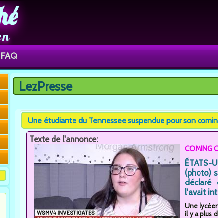
hé
en
FAQ
LezPresse
Vous êtes ici
Une étudiante du Tennessee suspendue pour son coming
Texte de l'annonce:
COMING O
ÉTATS-U
(photo) s
déclaré 
l'avait i
Une lycéen
il y a plus