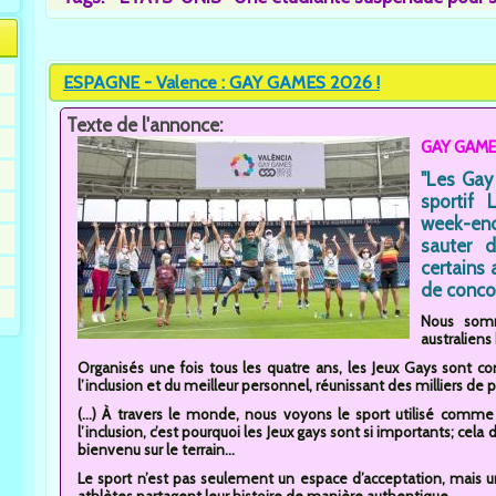
ESPAGNE - Valence : GAY GAMES 2026 !
Texte de l'annonce:
GAY GAME
"Les Gay
sportif
week-en
sauter 
certains 
de conco
Nous som
australiens 
Organisés une fois tous les quatre ans, les Jeux Gays sont cons
l’inclusion et du meilleur personnel, réunissant des milliers de 
(...) À travers le monde, nous voyons le sport utilisé comme
l’inclusion, c’est pourquoi les Jeux gays sont si importants; ce
bienvenu sur le terrain...
Le sport n’est pas seulement un espace d’acceptation, mais une
athlètes partagent leur histoire de manière authentique.