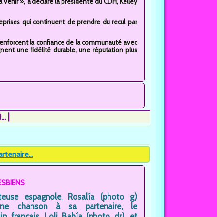
à venir », a déclaré la présidente du CDH, Kelley
prises qui continuent de prendre du recul par
ce renforcent la confiance de la communauté avec
nent une fidélité durable, une réputation plus
..
tenaire...
ESBIENS
teuse espagnole, Rosalía (photo g)
ne chanson à sa partenaire, le
n français, Loli Bahía (photo dr), et