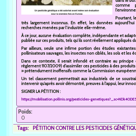
dans le but 
comme pr
l’environn
Pourtant, le
très largement inconnus. En effet, les données aujourd’hu
recherches menées par l’industrie elle-même.
À ce jour, aucune évaluation complète, indépendante et adaptée
publiée sur ces produits, tels qu’ils sont réellement appliqués 
Par ailleurs, seule une infime portion des études existantes s
pollinisateurs sauvages, les insectes non ciblés, les sols et les
Dans ce contexte, il serait infondé et contraire au principe
règlement 1107/2009) d’assimiler ces pesticides à des produits 
» prétendument inoffensifs comme la Commission européenne e
Un tel classement permettrait aux industriels de se soustra
intervenir qu’après avoir démontré, preuves à l’appui, leur innocui
SIGNER LA PÉTITION :
https://mobilisation.pollinis.org/pesticides-genetiques?_sc=N
Poids:
0
Tags:
PÉTITION CONTRE LES PESTICIDES GÉNÉTIQ