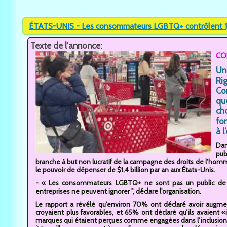
ÉTATS-UNIS - Les consommateurs LGBTQ+ contrôlent 1,4 b
Texte de l'annonce:
CO
Un
Ri
Co
qu
ch
fo
à l
Dan
pub
branche à but non lucratif de la campagne des droits de l’ho
le pouvoir de dépenser de $1,4 billion par an aux États-Unis.
- « Les consommateurs LGBTQ+ ne sont pas un public de n
entreprises ne peuvent ignorer ", déclare l'organisation.
Le rapport a révélé qu'environ 70% ont déclaré avoir augmen
croyaient plus favorables, et 65% ont déclaré qu’ils avaient 
marques qui étaient perçues comme engagées dans l’inclusion...