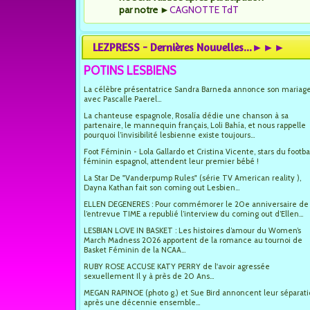
par notre
►
CAGNOTTE TdT
LEZPRESS - Dernières Nouvelles...►►►
POTINS LESBIENS
La célèbre présentatrice Sandra Barneda annonce son mariag
avec Pascalle Paerel...
La chanteuse espagnole, Rosalía dédie une chanson à sa
partenaire, le mannequin français, Loli Bahía, et nous rappelle
pourquoi l’invisibilité lesbienne existe toujours...
Foot Féminin - Lola Gallardo et Cristina Vicente, stars du footba
féminin espagnol, attendent leur premier bébé !
La Star De "Vanderpump Rules" (série TV American reality ),
Dayna Kathan fait son coming out Lesbien...
ELLEN DEGENERES : Pour commémorer le 20e anniversaire de
l’entrevue TIME a republié l’interview du coming out d’Ellen...
LESBIAN LOVE IN BASKET : Les histoires d’amour du Women’s
March Madness 2026 apportent de la romance au tournoi de
Basket Féminin de la NCAA...
RUBY ROSE ACCUSE KATY PERRY de l'avoir agressée
sexuellement Il y à près de 20 Ans...
MEGAN RAPINOE (photo g.) et Sue Bird annoncent leur séparat
après une décennie ensemble...