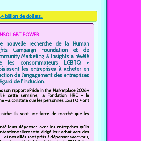
illion de dollars...
NSO LGBT POWER...
e nouvelle recherche de la Human
ghts Campaign Foundation et de
mmunity Marketing & Insights a révélé
e les consommateurs LGBTQ +
oisissent les entreprises à acheter en
nction de l’engagement des entreprises
’égard de l’inclusion.
s son rapport «Pride in the Marketplace 2026»
lié cette semaine, la Fondation HRC – la
mme – a constaté que les personnes LGBTQ + ont
iche. Ils sont une force de marché que les
té leurs dépenses avec les entreprises qu’ils
«intentionnellement» dirigé leur achat vers des
 et nos alliés sont prêts à dépenser avec vous,