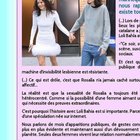
nous rapp
existe to
(...) Lors 
lieux les
catalane a
Loli Bahía 
-"Ce soir, s
scène, susc
sociaux.
Et c’est q
publique d
machine d'invisibilité lesbienne est résistante.
(...) Ce qui est drôle, c’est que Rosalía n’a jamais caché su
affectif...
La réalité est que la sexualité de Rosalia a toujours é
hétérocentré. Comme si la possibilité d'une femme aimant u
qui nécessite des preuves extraordinaires.
C’est pourquoi l’histoire avec Loli Bahia est si importante. Pa
d'une spéculation née sur internet.
Nous parlons de mois d’apparitions publiques, de gestes cons
plus en plus évidente et maintenant aussi d’un dévouement de
planète. Seules deux femmes vivent leur relation normalemen