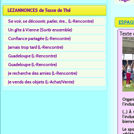
LEZANNONCES de Tasse de Thé
Se voir, se découvrir, parler, rire... (L-Rencontre)
ESPAGN
Un gîte à Vienne (Sortir ensemble)
Texte 
Confiance partagée (L-Rencontre)
Jamais trop tard (L-Rencontre)
Guadeloupe (L-Rencontre)
Guadeloupe (L-Rencontre)
Je recherche des amies (L-Rencontre)
Je vends des objets (L-Achat/Vente)
Organi
l’incl
(...) 
l’incl
bienven
Le spo
athlèt