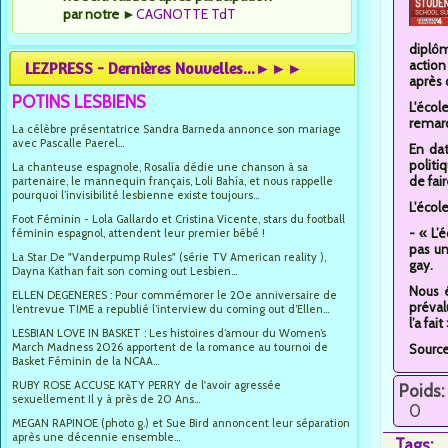
par notre
►
CAGNOTTE TdT
diplôm
action
LEZPRESS - Dernières Nouvelles...►►►
après 
POTINS LESBIENS
L'écol
remarq
La célèbre présentatrice Sandra Barneda annonce son mariage
avec Pascalle Paerel...
En dat
politi
La chanteuse espagnole, Rosalía dédie une chanson à sa
de fai
partenaire, le mannequin français, Loli Bahía, et nous rappelle
pourquoi l’invisibilité lesbienne existe toujours...
L'écol
Foot Féminin - Lola Gallardo et Cristina Vicente, stars du football
- « L’
féminin espagnol, attendent leur premier bébé !
pas un
La Star De "Vanderpump Rules" (série TV American reality ),
gay.
Dayna Kathan fait son coming out Lesbien...
Nous é
ELLEN DEGENERES : Pour commémorer le 20e anniversaire de
préval
l’entrevue TIME a republié l’interview du coming out d’Ellen...
l’a fai
LESBIAN LOVE IN BASKET : Les histoires d’amour du Women’s
March Madness 2026 apportent de la romance au tournoi de
Sourc
Basket Féminin de la NCAA...
RUBY ROSE ACCUSE KATY PERRY de l'avoir agressée
Poids:
sexuellement Il y à près de 20 Ans...
0
MEGAN RAPINOE (photo g.) et Sue Bird annoncent leur séparation
après une décennie ensemble...
Tags: