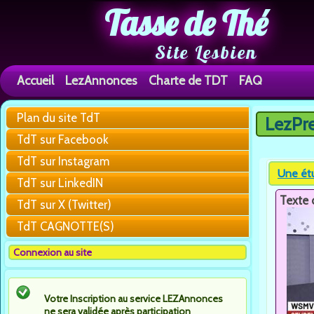
Tasse de Thé
Site Lesbien
Accueil
LezAnnonces
Charte de TDT
FAQ
Plan du site TdT
LezPr
Vous êtes 
TdT sur Facebook
TdT sur Instagram
Une étu
TdT sur LinkedIN
Texte 
TdT sur X (Twitter)
TdT CAGNOTTE(S)
Connexion au site
Votre Inscription au service LEZAnnonces
ne sera validée après participation