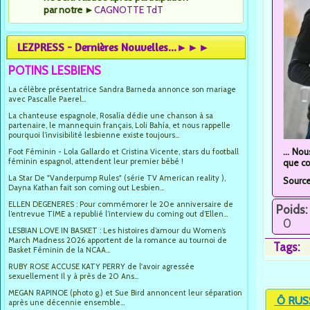
par notre
►
CAGNOTTE TdT
LEZPRESS - Dernières Nouvelles...►►►
POTINS LESBIENS
La célèbre présentatrice Sandra Barneda annonce son mariage
avec Pascalle Paerel...
La chanteuse espagnole, Rosalía dédie une chanson à sa
partenaire, le mannequin français, Loli Bahía, et nous rappelle
pourquoi l’invisibilité lesbienne existe toujours...
... No
Foot Féminin - Lola Gallardo et Cristina Vicente, stars du football
féminin espagnol, attendent leur premier bébé !
que co
La Star De "Vanderpump Rules" (série TV American reality ),
Sourc
Dayna Kathan fait son coming out Lesbien...
ELLEN DEGENERES : Pour commémorer le 20e anniversaire de
Poids:
l’entrevue TIME a republié l’interview du coming out d’Ellen...
0
LESBIAN LOVE IN BASKET : Les histoires d’amour du Women’s
March Madness 2026 apportent de la romance au tournoi de
Tags:
Basket Féminin de la NCAA...
RUBY ROSE ACCUSE KATY PERRY de l'avoir agressée
sexuellement Il y à près de 20 Ans...
MEGAN RAPINOE (photo g.) et Sue Bird annoncent leur séparation
Ô RUS
après une décennie ensemble...