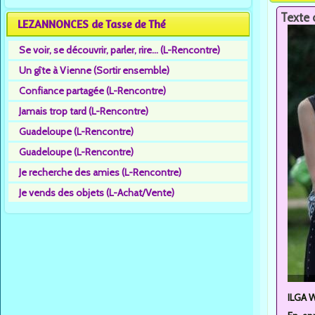
Texte 
LEZANNONCES de Tasse de Thé
Se voir, se découvrir, parler, rire... (L-Rencontre)
Un gîte à Vienne (Sortir ensemble)
Confiance partagée (L-Rencontre)
Jamais trop tard (L-Rencontre)
Guadeloupe (L-Rencontre)
Guadeloupe (L-Rencontre)
Je recherche des amies (L-Rencontre)
Je vends des objets (L-Achat/Vente)
ILGA W