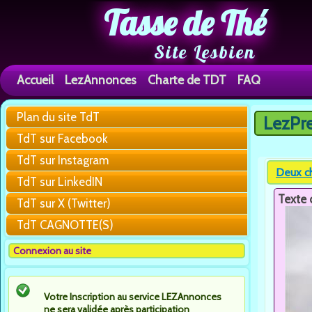
Tasse de Thé
Site Lesbien
Accueil
LezAnnonces
Charte de TDT
FAQ
Plan du site TdT
LezPr
Vous êtes 
TdT sur Facebook
TdT sur Instagram
Deux ch
TdT sur LinkedIN
Texte 
TdT sur X (Twitter)
TdT CAGNOTTE(S)
Connexion au site
Votre Inscription au service LEZAnnonces
ne sera validée après participation