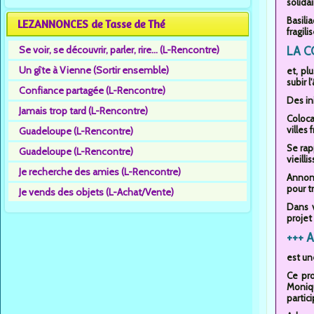
solidai
Basili
LEZANNONCES de Tasse de Thé
fragil
Se voir, se découvrir, parler, rire... (L-Rencontre)
LA C
Un gîte à Vienne (Sortir ensemble)
et, pl
subir 
Confiance partagée (L-Rencontre)
Des in
Jamais trop tard (L-Rencontre)
Coloca
villes 
Guadeloupe (L-Rencontre)
Se rap
Guadeloupe (L-Rencontre)
vieilli
Je recherche des amies (L-Rencontre)
Annonc
pour t
Je vends des objets (L-Achat/Vente)
Dans v
projet
+++ 
est un
Ce pro
Moniq
partic