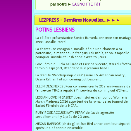
par notre
►
CAGNOTTE TdT
LEZPRESS - Dernières Nouvelles...►►►
POTINS LESBIENS
La célèbre présentatrice Sandra Barneda annonce son mariag
avec Pascalle Paerel...
La chanteuse espagnole, Rosalía dédie une chanson à sa
partenaire, le mannequin français, Loli Bahía, et nous rappelle
pourquoi l’invisibilité lesbienne existe toujours...
Foot Féminin - Lola Gallardo et Cristina Vicente, stars du footba
féminin espagnol, attendent leur premier bébé !
La Star De "Vanderpump Rules" (série TV American reality ),
Dayna Kathan fait son coming out Lesbien...
ELLEN DEGENERES : Pour commémorer le 20e anniversaire de
l’entrevue TIME a republié l’interview du coming out d’Ellen...
LESBIAN LOVE IN BASKET : Les histoires d’amour du Women’s
March Madness 2026 apportent de la romance au tournoi de
Basket Féminin de la NCAA...
RUBY ROSE ACCUSE KATY PERRY de l'avoir agressée
sexuellement Il y à près de 20 Ans...
MEGAN RAPINOE (photo g.) et Sue Bird annoncent leur séparat
après une décennie ensemble...