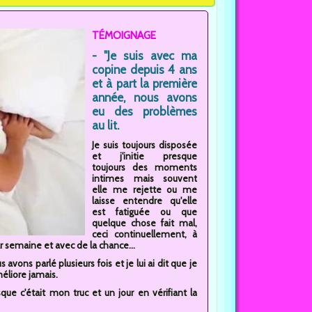
TÉMOIGNAGE
- "Je suis avec ma
copine depuis 4 ans
et à part la première
année, nous avons
eu des problèmes
au lit.
Je suis toujours disposée
et j'initie presque
toujours des moments
intimes mais souvent
elle me rejette ou me
laisse entendre qu'elle
est fatiguée ou que
quelque chose fait mal,
ceci continuellement, à
 semaine et avec de la chance...
us avons parlé plusieurs fois et je lui ai dit que je
éliore jamais.
sque c'était mon truc et un jour en vérifiant la