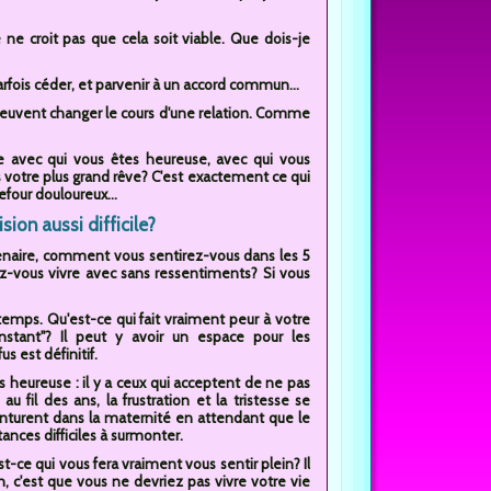
e ne croit pas que cela soit viable. Que dois-je
rfois céder, et parvenir à un accord commun...
 peuvent changer le cours d'une relation. Comme
e avec qui vous êtes heureuse, avec qui vous
 votre plus grand rêve? C'est exactement ce qui
efour douloureux...
on aussi difficile?
tenaire, comment vous sentirez-vous dans les 5
-vous vivre avec sans ressentiments? Si vous
du temps. Qu'est-ce qui fait vraiment peur à votre
nstant"? Il peut y avoir un espace pour les
s est définitif.
heureuse : il y a ceux qui acceptent de ne pas
au fil des ans, la frustration et la tristesse se
aventurent dans la maternité en attendant que le
ances difficiles à surmonter.
ce qui vous fera vraiment vous sentir plein? Il
n, c'est que vous ne devriez pas vivre votre vie