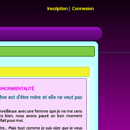
Inscription
|
Connexion
HOMOPARENTALITÉ
ve est d'être mère et elle ne veut pas
on merveilleuse avec une femme que je ne me sens
ons bien, nous avons passé un bon moment
fait pour moi.
ère... Mais tout comme je suis sûre que je veux