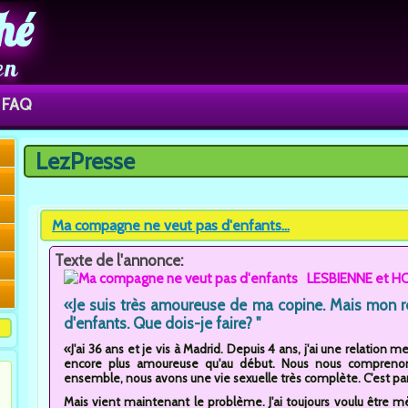
hé
en
FAQ
LezPresse
Vous êtes ici
Ma compagne ne veut pas d'enfants...
Texte de l'annonce:
LESBIENNE et 
«Je suis très amoureuse de ma copine. Mais mon rê
d'enfants. Que dois-je faire? "
«J'ai 36 ans et je vis à Madrid. Depuis 4 ans, j'ai une relati
encore plus amoureuse qu'au début. Nous nous compren
ensemble, nous avons une vie sexuelle très complète. C'est par
Mais vient maintenant le problème. J'ai toujours voulu être m