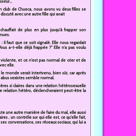
sseur...
un club de Chueca, nous avons vu deux filles se
 discuté avec une autre fille qui avait
échauffait de plus en plus jusqu'à frapper son
enues.
 il faut que ce soit signalé. Elle nous regardait
ous a-t-elle déjà frappée ?" Elle n'a pas voulu
 violente, et ce n'est pas normal de crier et de
vec elle.
 le monde serait intertvenu, bien sûr, car après
s abus sexistes semble normal.
ières si claires dans une relation hétérosexuelle
relation hétéro, déclencheraient peut-être la
te une autre manière de faire du mal, elle aussi
s , un contrôle sur qui elle est, ce qu'elle fait,
es conversations, ses réseaux sociaux, qui lui a