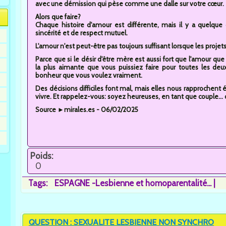
avec une démission qui pèse comme une dalle sur votre cœur.
Alors que faire?
Chaque histoire d'amour est différente, mais il y a quelque 
sincérité et de respect mutuel.
L'amour n'est peut-être pas toujours suffisant lorsque les projet
Parce que si le désir d'être mère est aussi fort que l'amour q
la plus aimante que vous puissiez faire pour toutes les de
bonheur que vous voulez vraiment.
Des décisions difficiles font mal, mais elles nous rapprochen
vivre. Et rappelez-vous: soyez heureuses, en tant que couple... ou
Source ►mirales.es - 06/02/2025
Poids:
0
Tags:
ESPAGNE -Lesbienne et homoparentalité...
QUESTION : SEXUALITE LESBIENNE NON SYNCHRO