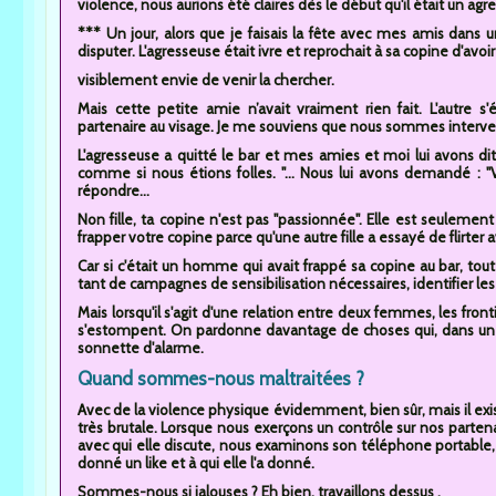
violence, nous aurions été claires dès le début qu'il était un agre
*** Un jour, alors que je faisais la fête avec mes amis dans 
disputer. L'agresseuse était ivre et reprochait à sa copine d'avoir
visiblement envie de venir la chercher.
Mais cette petite amie n’avait vraiment rien fait. L'autre s'
partenaire au visage. Je me souviens que nous sommes interv
L'agresseuse a quitté le bar et mes amies et moi lui avons dit :
comme si nous étions folles. "... Nous lui avons demandé : "V
répondre...
Non fille, ta copine n'est pas "passionnée". Elle est seulement
frapper votre copine parce qu'une autre fille a essayé de flirter a
Car si c'était un homme qui avait frappé sa copine au bar, tout
tant de campagnes de sensibilisation nécessaires, identifier le
Mais lorsqu'il s'agit d'une relation entre deux femmes, les front
s'estompent. On pardonne davantage de choses qui, dans une 
sonnette d'alarme.
Quand sommes-nous maltraitées ?
Avec de la violence physique évidemment, bien sûr, mais il exis
très brutale. Lorsque nous exerçons un contrôle sur nos partenaire
avec qui elle discute, nous examinons son téléphone portable, s
donné un like et à qui elle l'a donné.
Sommes-nous si jalouses ? Eh bien, travaillons dessus .