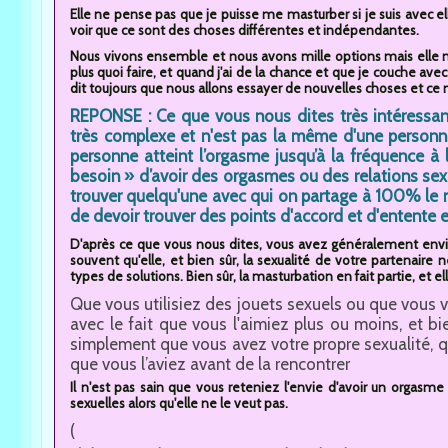
Elle ne pense pas que je puisse me masturber si je suis avec elle
voir que ce sont des choses différentes et indépendantes.
Nous vivons ensemble et nous avons mille options mais elle ne
plus quoi faire, et quand j'ai de la chance et que je couche ave
dit toujours que nous allons essayer de nouvelles choses et c
REPONSE : Ce que vous nous dites très intéressant
très complexe et n'est pas la même d'une personn
personne atteint l’orgasme jusqu’à la fréquence à
besoin » d’avoir des orgasmes ou des relations sexuel
trouver quelqu'une avec qui on partage à 100% le 
de devoir trouver des points d'accord et d'entente e
D'après ce que vous nous dites, vous avez généralement envie
souvent qu'elle, et bien sûr, la sexualité de votre partenaire n
types de solutions. Bien sûr, la masturbation en fait partie, et e
Que vous utilisiez des jouets sexuels ou que vous vo
avec le fait que vous l'aimiez plus ou moins, et bien
simplement que vous avez votre propre sexualité, q
que vous l’aviez avant de la rencontrer
Il n'est pas sain que vous reteniez l'envie d'avoir un orgasme 
sexuelles alors qu'elle ne le veut pas.
(