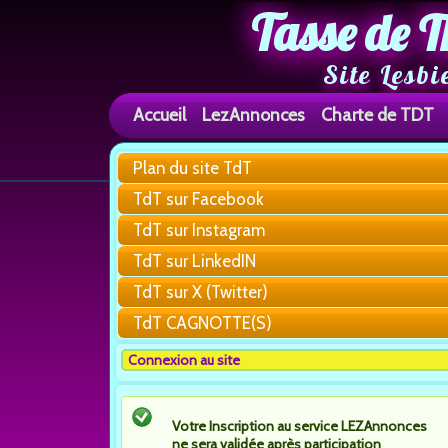
Tasse de T
Site Lesbi
Accueil
LezAnnonces
Charte de TDT
Plan du site TdT
TdT sur Facebook
TdT sur Instagram
TdT sur LinkedIN
TdT sur X (Twitter)
TdT CAGNOTTE(S)
Connexion au site
Votre Inscription au service LEZAnnonces
ne sera validée après participation