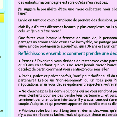
des enfants, ma compagne est sûre qu'elle n'en veut pas.
J'ai suggéré la possibilité d'être une mère célibataire mais ell
faire?
La vie en tant que couple implique de prendre des décisions, pa
Mais il y a d'autres dilemmes beaucoup plus complexes car ils
celui-ci: "Je veux être mère."
e
Que faites-vous lorsque la femme de votre vie, la personn
partagez un amour solide et un sexe incroyable, ne partage pas
arrive à notre protagoniste aujourd'hui, qui à 36 ans est à un carr
Refléchissons ensemble: comment prendre une décisi
ll
►Pensez à l'avenir : si vous décidez de rester avec votre par
ou 10 ans en sachant que vous ne serez jamais mère? Pouvez
décidez de partir, comment vous sentirez-vous sans elle?
►Parlez, parlez et parlez : parfois, "non" peut clarifier au fil 
partenaire? Est-ce un "non-résonnant" ou un "pas pour l'i
négociations, mais vous devez également respecter si votre refu
►Ne cherchez pas les demi-solutions qui ne vous rendront pas 
avoir d'enfants pour ne pas perdre leur partenaire ... et puis, 
terminent par une rupture inévitable. Il y a aussi ceux qui s'
couple s'adapte, et qui peuvent apporter des conflits et des dist
►Priorisez votre bonheur à long terme : demandez-vous: qu'est-
ion
n'y a pas de réponses faciles, mais si quelque chose est certai