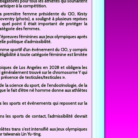
bligatoires pour tous les athlètes qui souhaitent
articiper à la compétition.
a première femme présidente du CIO, Kirsty
oventry (photo), a souligné à plusieurs reprises
 quel point il était important de protéger la
atégorie des femmes.
d’épreuves féminines aux Jeux olympiques après
le politique d’admissibilité.
gramme sportif d'un événement du CIO, y compris
éligibilité à toute catégorie féminine est limitée
mpiques de Los Angeles en 2028 et obligera les
N généralement trouvé sur le chromosome Y qui
 présence de testicules/testicules ».
 la science du sport, de l’endocrinologie, de la
 que le fait d’être né homme donne aux athlètes
 les sports et événements qui reposent sur la
ns les sports de contact, l’admissibilité devrait
hlètes trans s'est intensifié aux Jeux olympiques
r taïwanais Lin Yu-ting.