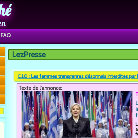
hé
en
FAQ
LezPresse
Vous êtes ici
C.I.O : Les femmes transgenres désormais interdites par
Texte de l'annonce:
i
f
L
a
f