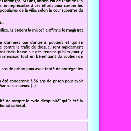
e Domingos, 60 ans, ancien élu de l'Etat de Rio
, en représailles à ses efforts pour contrer les
populaires de la ville, selon la cour suprême du
..
ice. Ils étaient la milice", a affirmé le magistrat
ne d'années par d'anciens policiers et qui se
 contre le trafic de drogue, sont rapidement
ant main basse sur des terrains publics pour y
mmerciaux, tout en bénéficiant du soutien de
 ans de prison pour avoir tenté de protéger les
 a été condamné à 56 ans de prison pour avoir
nco aux tueurs. (...)
lité de rompre le cycle d'impunité" qui "a été la
onal au Brésil.