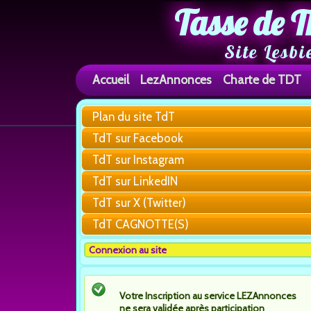
Tasse de T
Site Lesbi
Accueil
LezAnnonces
Charte de TDT
Plan du site TdT
TdT sur Facebook
TdT sur Instagram
TdT sur LinkedIN
TdT sur X (Twitter)
TdT CAGNOTTE(S)
Connexion au site
Votre Inscription au service LEZAnnonces
ne sera validée après participation