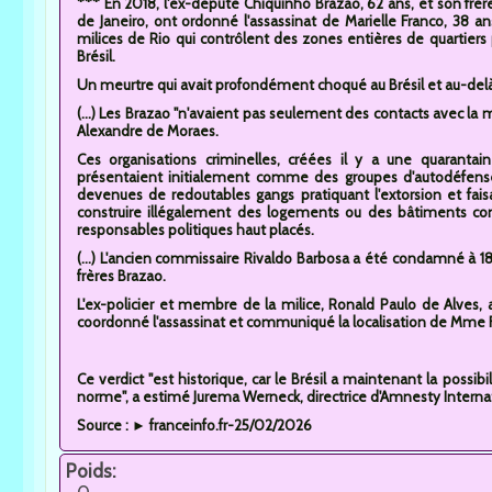
*** En 2018, l'ex-député Chiquinho Brazao, 62 ans, et son frèr
de Janeiro, ont ordonné l'assassinat de Marielle Franco, 38 ans
milices de Rio qui contrôlent des zones entières de quartiers 
Brésil.
Un meurtre qui avait profondément choqué au Brésil et au-delà.
(...) Les Brazao "n'avaient pas seulement des contacts avec la mil
Alexandre de Moraes.
Ces organisations criminelles, créées il y a une quarantai
présentaient initialement comme des groupes d'autodéfense
devenues de redoutables gangs pratiquant l'extorsion et fais
construire illégalement des logements ou des bâtiments co
responsables politiques haut placés.
(...) L'ancien commissaire Rivaldo Barbosa a été condamné à 18
frères Brazao.
L'ex-policier et membre de la milice, Ronald Paulo de Alves,
coordonné l'assassinat et communiqué la localisation de Mme Fra
Ce verdict "est historique, car le Brésil a maintenant la possibi
norme", a estimé Jurema Werneck, directrice d'Amnesty Internati
Source : ► franceinfo.fr-25/02/2026
Poids: