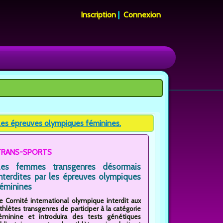
Inscription
|
Connexion
 les épreuves olympiques féminines.
TRANS-SPORTS
Les femmes transgenres désormais
nterdites par les épreuves olympiques
éminines
e Comité international olympique interdit aux
thlètes transgenres de participer à la catégorie
éminine et introduira des tests génétiques