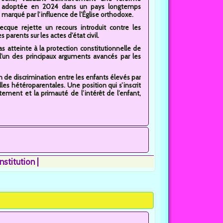
adoptée en 2024 dans un pays longtemps
marqué par l’influence de l’Église orthodoxe.
recque rejette un recours introduit contre les
 parents sur les actes d’état civil.
s atteinte à la protection constitutionnelle de
si l’un des principaux arguments avancés par les
n de discrimination entre les enfants élevés par
s hétéroparentales. Une position qui s’inscrit
tement et la primauté de l’intérêt de l’enfant,
nstitution