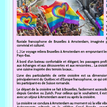
fluviale francophone de Bruxelles à Amsterdam, imaginée p
convivial et culturel.
(...) Le voyage reliera Bruxelles à Amsterdam en empruntant les 
Pays-Bas.
À bord d’un bateau confortable et élégant, les passagers pro
aux échanges et aux découvertes et aux rencontres... La croisi
une cuisine inspirée des terroirs locaux...
L’une des particularités de cette croisière est sa dimensi
principalement du Québec et d’Europe francophone, ce qui cré
les participant·es de Suisse romande.
Le départ de la croisière se fait à Bruxelles, facilement accessib
depuis Genève ou Zurich. Pour celleux qui le souhaitent, il e
avec un séjour à Amsterdam avant ou après la croisière.
La croisière se conclura à Amsterdam au moment où la ville vib
événements culturels et la célèbre Canal Parade, spect