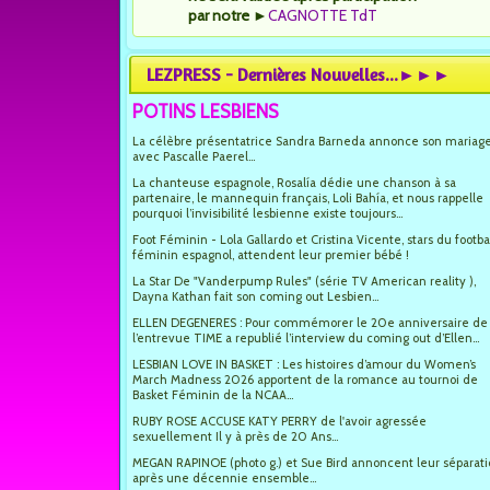
par notre
►
CAGNOTTE TdT
LEZPRESS - Dernières Nouvelles...►►►
POTINS LESBIENS
La célèbre présentatrice Sandra Barneda annonce son mariag
avec Pascalle Paerel...
La chanteuse espagnole, Rosalía dédie une chanson à sa
partenaire, le mannequin français, Loli Bahía, et nous rappelle
pourquoi l’invisibilité lesbienne existe toujours...
Foot Féminin - Lola Gallardo et Cristina Vicente, stars du footba
féminin espagnol, attendent leur premier bébé !
La Star De "Vanderpump Rules" (série TV American reality ),
Dayna Kathan fait son coming out Lesbien...
ELLEN DEGENERES : Pour commémorer le 20e anniversaire de
l’entrevue TIME a republié l’interview du coming out d’Ellen...
LESBIAN LOVE IN BASKET : Les histoires d’amour du Women’s
March Madness 2026 apportent de la romance au tournoi de
Basket Féminin de la NCAA...
RUBY ROSE ACCUSE KATY PERRY de l'avoir agressée
sexuellement Il y à près de 20 Ans...
MEGAN RAPINOE (photo g.) et Sue Bird annoncent leur séparat
après une décennie ensemble...