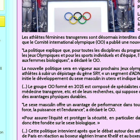
o
p
L
C
à
c
Les athlètes féminines transgenres sont désormais interdites 
e
que le Comité international olympique (CIO) a publié une nouvel
"La politique explique que, pour toutes les disciplines du pro
les Jeux Olympiques et pour les sports individuels et d'équipe, l'
aux femmes biologiques", a déclaré le CIO.
La nouvelle politique sera en vigueur aux prochains Jeux oly
ll
athlètes à subir un dépistage du gène SRY, « un segment d’AD
initie le développement du sexe masculin in utero et indique la
(...) Le groupe CIO formé en 2025 est composé de spécialistes de
médecine transgenre, etc. et de leurs recherches, qui suppose
des avantages physiques durables.
"Le sexe masculin offre un avantage de performance dans tous
force, la puissance et l'endurance", a déclaré le CIO.
«Pour assurer l’équité et protéger la sécurité, en particulier da
donc être fondée sur le sexe biologique. »
(...) Cette politique intervient après que le débat autour des at
ion
de Paris en réaction au boxeur algérien Imane Khelif et au boxeu