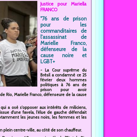
Justice pour Mariella
FRANCO
"76 ans de prison
pour les
commanditaires de
l'assassinat de
Marielle Franco,
défenseure de la
cause noire et
LGBT+
- La Cour suprême du
Brésil a condamné ce 25
février deux hommes
politiques à 76 ans de
prison pour avoir
de Rio, Marielle Franco, défenseure de la cause
ui a osé s'opposer aux intérêts de miliciens,
sue d'une favela, l'élue de gauche défendait
notamment les jeunes noirs, les femmes et les
en plein centre-ville, au côté de son chauffeur.