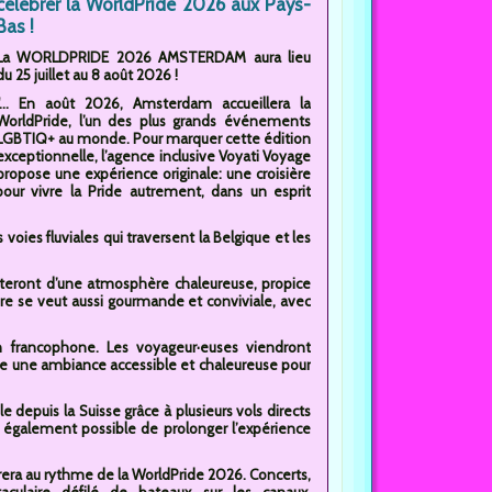
célébrer la WorldPride 2026 aux Pays-
Bas !
La WORLDPRIDE 2026 AMSTERDAM aura lieu
du 25 juillet au 8 août 2026 !
"... En août 2026, Amsterdam accueillera la
WorldPride, l’un des plus grands événements
LGBTIQ+ au monde. Pour marquer cette édition
exceptionnelle, l’agence inclusive Voyati Voyage
propose une expérience originale: une croisière
our vivre la Pride autrement, dans un esprit
voies fluviales qui traversent la Belgique et les
fiteront d’une atmosphère chaleureuse, propice
ère se veut aussi gourmande et conviviale, avec
on francophone. Les voyageur·euses viendront
e une ambiance accessible et chaleureuse pour
le depuis la Suisse grâce à plusieurs vols directs
st également possible de prolonger l’expérience
rera au rythme de la WorldPride 2026. Concerts,
aculaire défilé de bateaux sur les canaux,