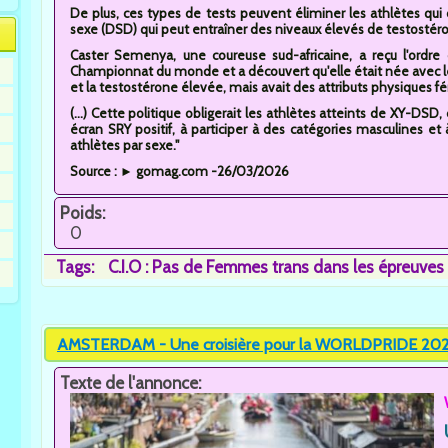
De plus, ces types de tests peuvent éliminer les athlètes qu
sexe (DSD) qui peut entraîner des niveaux élevés de testostér
Caster Semenya, une coureuse sud-africaine, a reçu l'ordre
Championnat du monde et a découvert qu'elle était née avec
et la testostérone élevée, mais avait des attributs physiques f
(...) Cette politique obligerait les athlètes atteints de XY-D
écran SRY positif, à participer à des catégories masculines e
athlètes par sexe."
Source : ► gomag.com -26/03/2026
Poids:
0
Tags:
C.I.O : Pas de Femmes trans dans les épreuve
AMSTERDAM - Une croisière pour la WORLDPRIDE 2026
Texte de l'annonce: