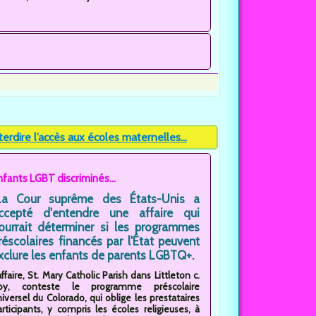
rdire l’accès aux écoles maternelles...
nfants LGBT discriminés...
La Cour suprême des États-Unis a
ccepté d'entendre une affaire qui
ourrait déterminer si les programmes
réscolaires financés par l'État peuvent
xclure les enfants de parents LGBTQ+.
affaire, St. Mary Catholic Parish dans Littleton c.
oy, conteste le programme préscolaire
iversel du Colorado, qui oblige les prestataires
articipants, y compris les écoles religieuses, à