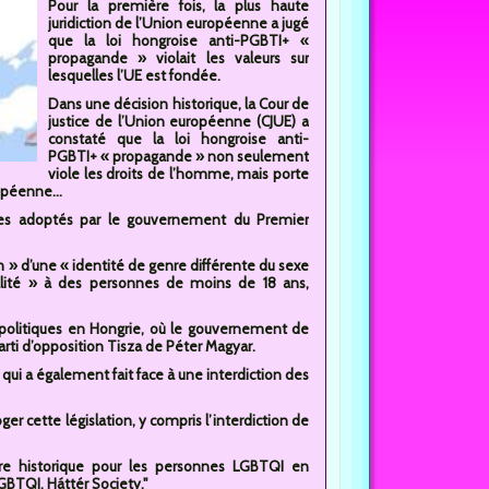
Pour la première fois, la plus haute
juridiction de l’Union européenne a jugé
que la loi hongroise anti-PGBTI+ «
propagande » violait les valeurs sur
lesquelles l’UE est fondée.
Dans une décision historique, la Cour de
justice de l’Union européenne (CJUE) a
constaté que la loi hongroise anti-
PGBTI+ « propagande » non seulement
viole les droits de l’homme, mais porte
opéenne...
ires adoptés par le gouvernement du Premier
 » d’une « identité de genre différente du sexe
lité » à des personnes de moins de 18 ans,
politiques en Hongrie, où le gouvernement de
rti d’opposition Tisza de Péter Magyar.
qui a également fait face à une interdiction des
r cette législation, y compris l’interdiction de
ire historique pour les personnes LGBTQI en
LGBTQI, Háttér Society."