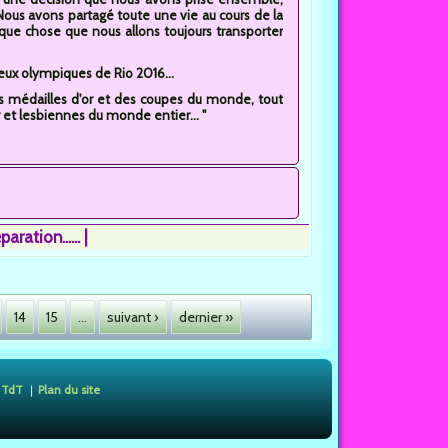
 Nous avons partagé toute une vie au cours de la
que chose que nous allons toujours transporter
eux olympiques de Rio 2016...
des médailles d'or et des coupes du monde, tout
 et lesbiennes du monde entier... "
ation......
14
15
…
suivant ›
dernier »
 TdT
Plan du site
❘