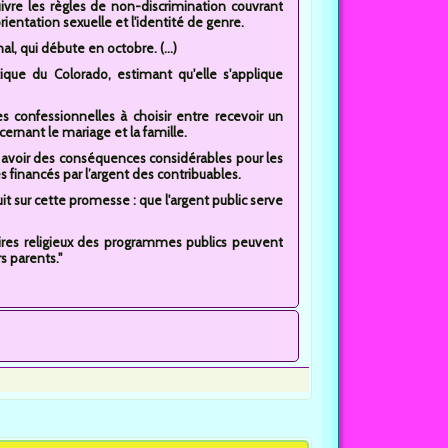
uivre les règles de non-discrimination couvrant
orientation sexuelle et l'identité de genre.
al, qui débute en octobre. (...)
tique du Colorado, estimant qu'elle s'applique
s confessionnelles à choisir entre recevoir un
ernant le mariage et la famille.
 avoir des conséquences considérables pour les
s financés par l’argent des contribuables.
t sur cette promesse : que l'argent public serve
aires religieux des programmes publics peuvent
s parents."