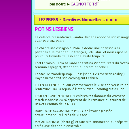
par notre
►
CAGNOTTE TdT
LEZPRESS - Dernières Nouvelles...►►►
POTINS LESBIENS
La célèbre présentatrice Sandra Barneda annonce son mariag
avec Pascalle Paerel...
La chanteuse espagnole, Rosalía dédie une chanson à sa
partenaire, le mannequin français, Loli Bahía, et nous rappelle
pourquoi l’invisibilité lesbienne existe toujours...
Foot Féminin - Lola Gallardo et Cristina Vicente, stars du footba
féminin espagnol, attendent leur premier bébé !
La Star De "Vanderpump Rules" (série TV American reality ),
Dayna Kathan fait son coming out Lesbien...
ELLEN DEGENERES : Pour commémorer le 20e anniversaire de
l’entrevue TIME a republié l’interview du coming out d’Ellen...
LESBIAN LOVE IN BASKET : Les histoires d’amour du Women’s
March Madness 2026 apportent de la romance au tournoi de
Basket Féminin de la NCAA...
RUBY ROSE ACCUSE KATY PERRY de l'avoir agressée
sexuellement Il y à près de 20 Ans...
MEGAN RAPINOE (photo g.) et Sue Bird annoncent leur séparat
après une décennie ensemble...