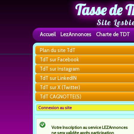
Tasse de T
Site Lesbi
Accueil
LezAnnonces
Charte de TDT
Plan du site TdT
TdT sur Facebook
TdT sur Instagram
TdT sur LinkedIN
TdT sur X (Twitter)
TdT CAGNOTTE(S)
Connexion au site
Votre Inscription au service LEZAnnonces
ne sera validée après participation