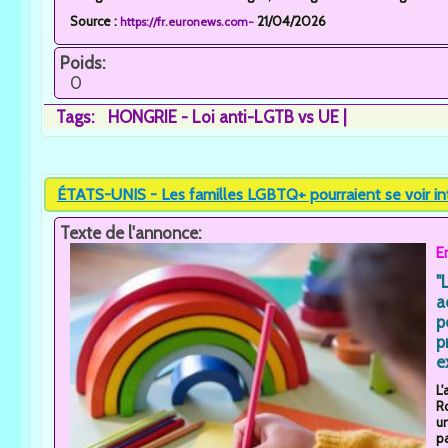
Source :
21/04/2026
https://fr.euronews.com-
Poids:
0
Tags:
HONGRIE - Loi anti-LGTB vs UE
ÉTATS-UNIS - Les familles LGBTQ+ pourraient se voir inte
Texte de l'annonce:
E
"
a
p
p
e
L'
R
un
p