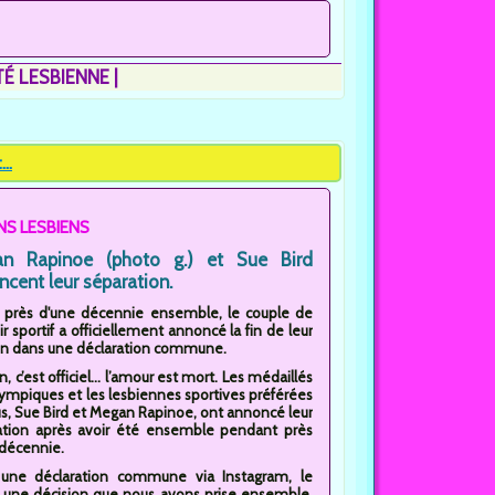
ITÉ LESBIENNE
..
NS LESBIENS
n Rapinoe (photo g.) et Sue Bird
cent leur séparation.
s près d'une décennie ensemble, le couple de
r sportif a officiellement annoncé la fin de leur
ion dans une déclaration commune.
n, c’est officiel... l’amour est mort. Les médaillés
lympiques et les lesbiennes sportives préférées
s, Sue Bird et Megan Rapinoe, ont annoncé leur
ation après avoir été ensemble pendant près
 décennie.
une déclaration commune via Instagram, le
est une décision que nous avons prise ensemble,