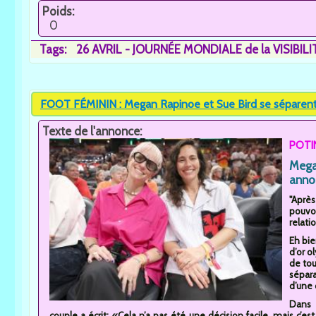
Poids:
0
Tags:
26 AVRIL - JOURNÉE MONDIALE de la VISIBIL
FOOT FÉMININ : Megan Rapinoe et Sue Bird se séparent.
Texte de l'annonce:
POTI
Mega
annon
"Aprè
pouvoi
relat
Eh bie
d’or o
de tou
sépar
d’une
Dans 
couple a écrit: «Cela n’a pas été une décision facile, mais c’