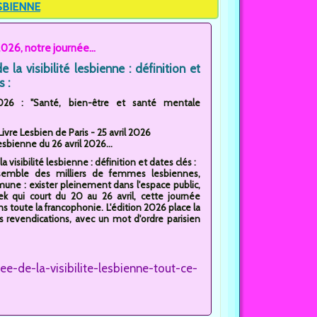
ESBIENNE
026, notre journée...
e la visibilité lesbienne : définition et
s :
6 : "Santé, bien-être et santé mentale
Livre Lesbien de Paris - 25 avril 2026
sbienne du 26 avril 2026...
a visibilité lesbienne : définition et dates clés :
assemble des milliers de femmes lesbiennes,
une : exister pleinement dans l'espace public,
ek qui court du 20 au 26 avril, cette journée
s toute la francophonie. L'édition 2026 place la
 revendications, avec un mot d'ordre parisien
e-de-la-visibilite-lesbienne-tout-ce-