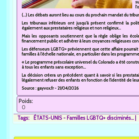
s
l'
(...) Les débats auront lieu au cours du prochain mandat du tribun
Les tribunaux inférieurs ont jusqu'à présent confirmé la poli
également aux prestataires religieux et non religieux...
Mais les opposants soutiennent que la règle oblige les école
financement public et adhérer à leurs croyances religieuses conc
Les défenseurs LGBTQ+ préviennent que cette affaire pourrait
familles à l’échelle nationale, en particulier dans les programme
« Le programme préscolaire universel du Colorado a été construi
à tous les enfants sans exception...
La décision créera un précédent quant à savoir si les prestat
légalement refuser des enfants en fonction de l'identité de leur
Source : gayvox.fr - 21/04/2026
Poids:
0
Tags:
ÉTATS-UNIS - Familles LGBTQ+ disciminés...