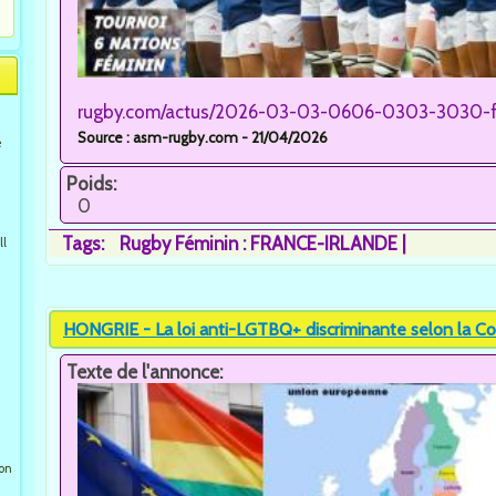
rugby.com/actus/2026-03-03-0606-0303-3030-fra
Source : asm-rugby.com - 21/04/2026
e
Poids:
0
Tags:
Rugby Féminin : FRANCE-IRLANDE
ll
HONGRIE - La loi anti-LGTBQ+ discriminante selon la Cou
Texte de l'annonce:
ion