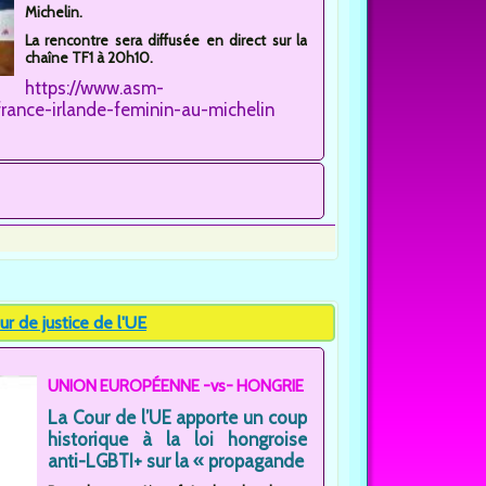
Michelin.
La rencontre sera diffusée en direct sur la
chaîne TF1 à 20h10.
https://www.asm-
nce-irlande-feminin-au-michelin
r de justice de l'UE
UNION EUROPÉENNE -vs- HONGRIE
La Cour de l’UE apporte un coup
historique à la loi hongroise
anti-LGBTI+ sur la « propagande