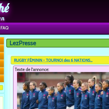
hé
en
FAQ
LezPresse
Vous êtes ici
RUGBY FÉMININ - TOURNOI des 6 NATIONS...
Texte de l'annonce: