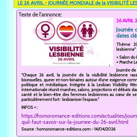
LE 26 AVRIL - JOURNÉE MONDIALE de la VISIBILITÉ L
Texte de l'annonce:
26 AVRIL 2
Journée d
dates clé
Thème 202
lesbienne"
+ Salon du 
+ Marche Le
Journée de l
"Chaque 26 avril, la journée de la visibilité lesbienne r
bisexuelles, queer et non-binaires autour d'une exigence comm
politique et médiatique. Intégrée à la Lesbian Visibility We
internationale réunit marches, salons, projections et débats dan
santé et le bien-être des femmes lesbiennes au cœur de ses
particulièrement fort : lesbianiser l'espace."
INFOS + :
https://homoromance-editions.com/actualites/journe
quil-faut-savoir-sur-la-journee-du-26-avril.html
Source : homoromance-editions.com - 14/04/2026