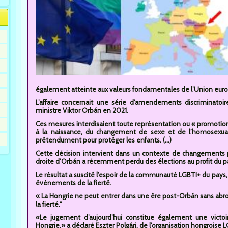
également atteinte aux valeurs fondamentales de l’Union eur
L’affaire concernait une série d’amendements discriminato
ministre Viktor Orbán en 2021.
Ces mesures interdisaient toute représentation ou « promotion
à la naissance, du changement de sexe et de l’homosexua
prétendument pour protéger les enfants. (...)
Cette décision intervient dans un contexte de changements 
droite d’Orbán a récemment perdu des élections au profit du pa
Le résultat a suscité l’espoir de la communauté LGBTI+ du pays, 
événements de la fierté.
« La Hongrie ne peut entrer dans une ère post-Orbán sans abroge
la fierté."
«Le jugement d’aujourd’hui constitue également une victo
Hongrie.» a déclaré Eszter Polgári, de l’organisation hongroise 