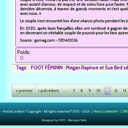
avec autant d’amour, de respect et de soins l’une pour l’autre.
dernière décennie, à travers de grands moments et c’est quel
avec nous. »
Le couple s’est rencontré lors d’une séance photo pendant les J
En 2020, après leurs fiançailles elles ont continué à gagner 
en devenant un véritable couple de pouvoir pour les fans queer
Source : gomag.com - 17/04/2026
Poids:
0
Tags:
FOOT FÉMININ : Megan Rapinoe et Sue Bird sépar
Pages
« premier
‹ précédent
…
7
8
9
10
11
12
13
Nous Contacter
Old
 Portail Lesbien * Copyright - All rights reserved * 2013 - 2026 ❘
❘
Designed by GCC - Manager Web