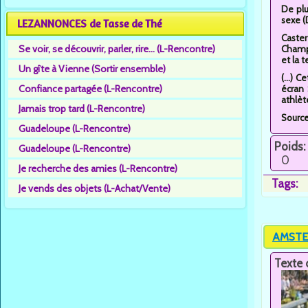
De plu
sexe (
LEZANNONCES de Tasse de Thé
Caster
Se voir, se découvrir, parler, rire... (L-Rencontre)
Champi
et la 
Un gîte à Vienne (Sortir ensemble)
(...) 
Confiance partagée (L-Rencontre)
écran 
athlèt
Jamais trop tard (L-Rencontre)
Sourc
Guadeloupe (L-Rencontre)
Poids:
Guadeloupe (L-Rencontre)
0
Je recherche des amies (L-Rencontre)
Tags:
Je vends des objets (L-Achat/Vente)
AMSTER
Texte 