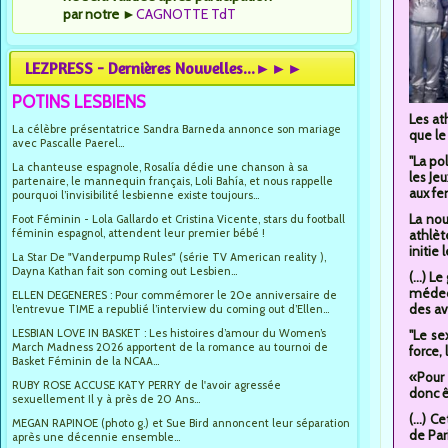
par notre
►
CAGNOTTE TdT
LEZPRESS - Dernières Nouvelles...►►►
POTINS LESBIENS
Les at
La célèbre présentatrice Sandra Barneda annonce son mariage
que le
avec Pascalle Paerel...
"La po
La chanteuse espagnole, Rosalía dédie une chanson à sa
les Je
partenaire, le mannequin français, Loli Bahía, et nous rappelle
aux fe
pourquoi l’invisibilité lesbienne existe toujours...
La nou
Foot Féminin - Lola Gallardo et Cristina Vicente, stars du football
féminin espagnol, attendent leur premier bébé !
athlèt
initie
La Star De "Vanderpump Rules" (série TV American reality ),
Dayna Kathan fait son coming out Lesbien...
(...) 
médeci
ELLEN DEGENERES : Pour commémorer le 20e anniversaire de
des av
l’entrevue TIME a republié l’interview du coming out d’Ellen...
LESBIAN LOVE IN BASKET : Les histoires d’amour du Women’s
"Le se
March Madness 2026 apportent de la romance au tournoi de
force,
Basket Féminin de la NCAA...
«Pour 
RUBY ROSE ACCUSE KATY PERRY de l'avoir agressée
donc ê
sexuellement Il y à près de 20 Ans...
(...) 
MEGAN RAPINOE (photo g.) et Sue Bird annoncent leur séparation
de Par
après une décennie ensemble...