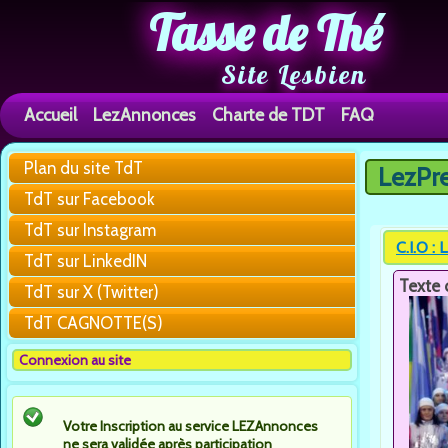
Tasse de Thé
Site Lesbien
Accueil
LezAnnonces
Charte de TDT
FAQ
Plan du site TdT
LezPr
Vous êtes 
TdT sur Facebook
TdT sur Instagram
C.I.O :
TdT sur LinkedIN
Texte 
TdT sur X (Twitter)
TdT CAGNOTTE(S)
Connexion au site
Votre Inscription au service LEZAnnonces
ne sera validée après participation