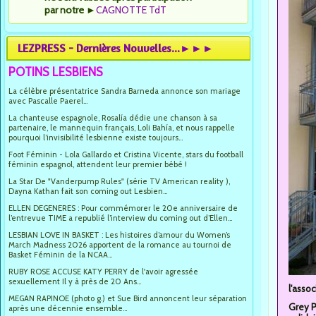
par notre
►
CAGNOTTE TdT
LEZPRESS - Dernières Nouvelles...►►►
POTINS LESBIENS
La célèbre présentatrice Sandra Barneda annonce son mariage
avec Pascalle Paerel...
La chanteuse espagnole, Rosalía dédie une chanson à sa
partenaire, le mannequin français, Loli Bahía, et nous rappelle
pourquoi l’invisibilité lesbienne existe toujours...
Foot Féminin - Lola Gallardo et Cristina Vicente, stars du football
féminin espagnol, attendent leur premier bébé !
La Star De "Vanderpump Rules" (série TV American reality ),
Dayna Kathan fait son coming out Lesbien...
ELLEN DEGENERES : Pour commémorer le 20e anniversaire de
l’entrevue TIME a republié l’interview du coming out d’Ellen...
LESBIAN LOVE IN BASKET : Les histoires d’amour du Women’s
March Madness 2026 apportent de la romance au tournoi de
Basket Féminin de la NCAA...
RUBY ROSE ACCUSE KATY PERRY de l'avoir agressée
sexuellement Il y à près de 20 Ans...
l'asso
MEGAN RAPINOE (photo g.) et Sue Bird annoncent leur séparation
Grey P
après une décennie ensemble...