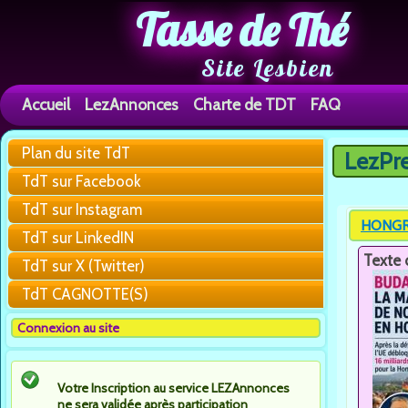
Tasse de Thé
Site Lesbien
Accueil
LezAnnonces
Charte de TDT
FAQ
Plan du site TdT
LezPr
Vous êtes 
TdT sur Facebook
TdT sur Instagram
HONGRIE
TdT sur LinkedIN
Texte 
TdT sur X (Twitter)
TdT CAGNOTTE(S)
Connexion au site
Votre Inscription au service LEZAnnonces
ne sera validée après participation