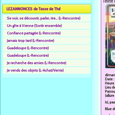
Texte 
LEZANNONCES de Tasse de Thé
Se voir, se découvrir, parler, rire... (L-Rencontre)
Un gîte à Vienne (Sortir ensemble)
Confiance partagée (L-Rencontre)
Jamais trop tard (L-Rencontre)
Guadeloupe (L-Rencontre)
Guadeloupe (L-Rencontre)
Je recherche des amies (L-Rencontre)
Je vends des objets (L-Achat/Vente)
dimanc
Date :
Heure 
Lieu d
Parcou
(allur
Ici, p
Blue d