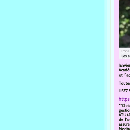
Janvie
Académ
et「ad
Toutes
LISEZ 
https
*"Chri
gestio
ATU (A
de l'a
assure
Medtron