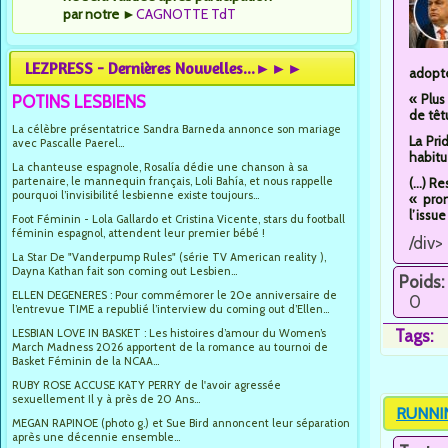
par notre
►
CAGNOTTE TdT
LEZPRESS - Dernières Nouvelles...►►►
adopté
« Plus
POTINS LESBIENS
de têt
La célèbre présentatrice Sandra Barneda annonce son mariage
La Pri
avec Pascalle Paerel...
habitu
La chanteuse espagnole, Rosalía dédie une chanson à sa
partenaire, le mannequin français, Loli Bahía, et nous rappelle
(...) 
pourquoi l’invisibilité lesbienne existe toujours...
« pro
l’issu
Foot Féminin - Lola Gallardo et Cristina Vicente, stars du football
féminin espagnol, attendent leur premier bébé !
/div>
La Star De "Vanderpump Rules" (série TV American reality ),
Dayna Kathan fait son coming out Lesbien...
Poids:
ELLEN DEGENERES : Pour commémorer le 20e anniversaire de
0
l’entrevue TIME a republié l’interview du coming out d’Ellen...
LESBIAN LOVE IN BASKET : Les histoires d’amour du Women’s
Tags:
March Madness 2026 apportent de la romance au tournoi de
Basket Féminin de la NCAA...
RUBY ROSE ACCUSE KATY PERRY de l'avoir agressée
sexuellement Il y à près de 20 Ans...
RUNNI
MEGAN RAPINOE (photo g.) et Sue Bird annoncent leur séparation
après une décennie ensemble...