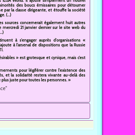
s ILGA World. Il ajoute simplement un nouvel
 minorités des boucs émissaires pour détourner
 par la classe dirigeante, et étouffe la société
. (...)
ines sources concernerait également huit autres
mercredi 21 janvier dernier sur le site web du
..)
tinuent à s’engager auprès d’organisations «
’ajoute à l’arsenal de dispositions que la Russie
I.
sirables » est grotesque et cynique, mais c’est
nements pour légiférer contre l’existence des
 et la solidarité restera vivante au-delà des
plus juste pour toutes les personnes. »
nce"