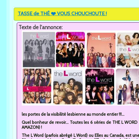
TASSE de THÉ ❤️ VOUS CHOUCHOUTE !
Texte de l'annonce:
les portes de la visibilité lesbienne au monde entier !!!...
Quel bonheur de revoir... Toutes les 6 séries de THE L WORD en
AMAZON) !
The L Word (parfois abrégé L Word) ou Elles au Canada, est un