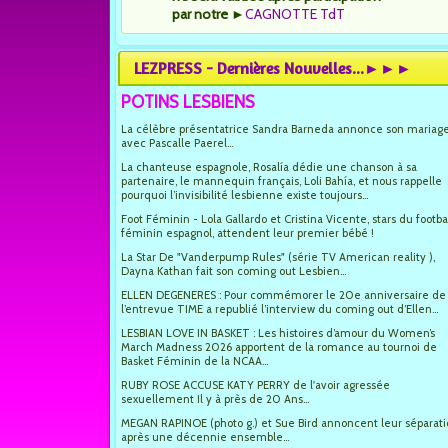
par notre
►
CAGNOTTE TdT
LEZPRESS - Dernières Nouvelles...►►►
POTINS LESBIENS
La célèbre présentatrice Sandra Barneda annonce son mariag
avec Pascalle Paerel...
La chanteuse espagnole, Rosalía dédie une chanson à sa
partenaire, le mannequin français, Loli Bahía, et nous rappelle
pourquoi l’invisibilité lesbienne existe toujours...
Foot Féminin - Lola Gallardo et Cristina Vicente, stars du footba
féminin espagnol, attendent leur premier bébé !
La Star De "Vanderpump Rules" (série TV American reality ),
Dayna Kathan fait son coming out Lesbien...
ELLEN DEGENERES : Pour commémorer le 20e anniversaire de
l’entrevue TIME a republié l’interview du coming out d’Ellen...
LESBIAN LOVE IN BASKET : Les histoires d’amour du Women’s
March Madness 2026 apportent de la romance au tournoi de
Basket Féminin de la NCAA...
RUBY ROSE ACCUSE KATY PERRY de l'avoir agressée
sexuellement Il y à près de 20 Ans...
MEGAN RAPINOE (photo g.) et Sue Bird annoncent leur séparat
après une décennie ensemble...