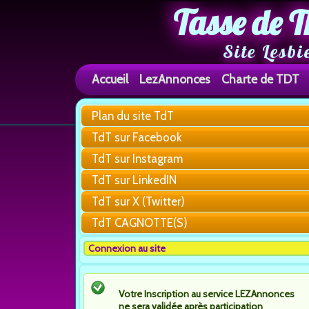
Tasse de T
Site Lesbi
Accueil
LezAnnonces
Charte de TDT
Plan du site TdT
TdT sur Facebook
TdT sur Instagram
TdT sur LinkedIN
TdT sur X (Twitter)
TdT CAGNOTTE(S)
Connexion au site
Votre Inscription au service LEZAnnonces
ne sera validée après participation