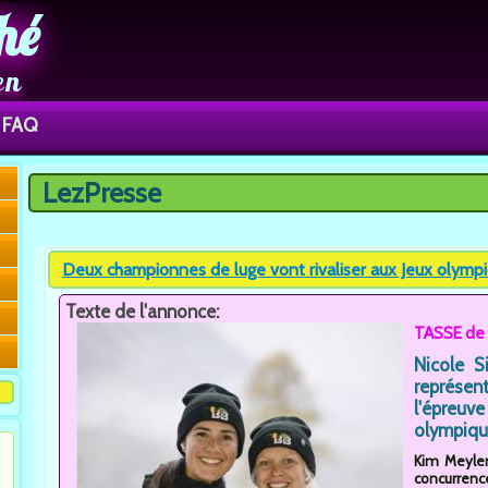
hé
en
FAQ
LezPresse
Vous êtes ici
Deux championnes de luge vont rivaliser aux Jeux olympiq
Texte de l'annonce:
TASSE de
Nicole S
représe
l'épreuv
olympique
Kim Meylem
concurrenc