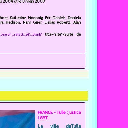
vier 2004 et le 8 mars 2009
schner, Katherine Moennig, Erin Daniels, Daniela
ra Hedison, Pam Grier, Dallas Roberts, Alan
title="site">Suite de
p_season_select_s6"_blank"
FRANCE - Tulle : Justice
LGBT...
La ville deTulle