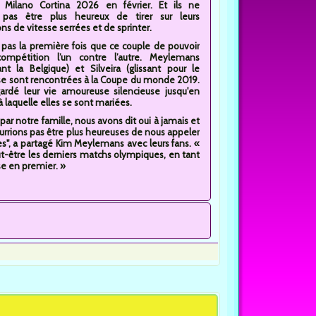
 Milano Cortina 2026 en février. Et ils ne
 pas être plus heureux de tirer sur leurs
s de vitesse serrées et de sprinter.
 pas la première fois que ce couple de pouvoir
ompétition l’un contre l’autre. Meylemans
ant la Belgique) et Silveira (glissant pour le
i se sont rencontrées à la Coupe du monde 2019.
gardé leur vie amoureuse silencieuse jusqu'en
à laquelle elles se sont mariées.
par notre famille, nous avons dit oui à jamais et
rrions pas être plus heureuses de nous appeler
s", a partagé Kim Meylemans avec leurs fans. «
ut-être les derniers matchs olympiques, en tant
se en premier. »