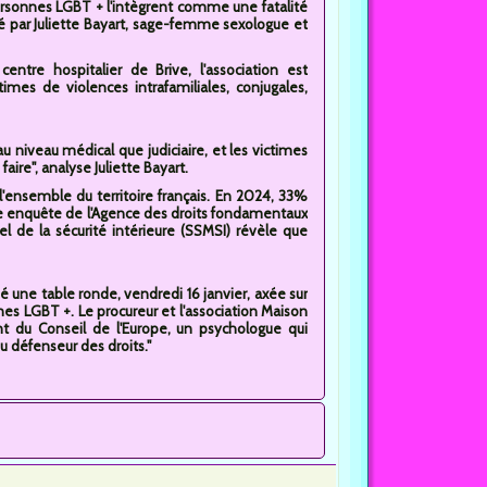
ersonnes LGBT + l'intègrent comme une fatalité
osé par Juliette Bayart, sage-femme sexologue et
tre hospitalier de Brive, l'association est
imes de violences intrafamiliales, conjugales,
u niveau médical que judiciaire, et les victimes
ire", analyse Juliette Bayart.
 l'ensemble du territoire français. En 2024, 33%
re enquête de l'Agence des droits fondamentaux
el de la sécurité intérieure (SSMSI) révèle que
isé une table ronde, vendredi 16 janvier, axée sur
nnes LGBT +. Le procureur et l'association Maison
t du Conseil de l'Europe, un psychologue qui
u défenseur des droits."