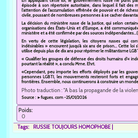
En appliquant cette loi, le gouvernement russe ne punit pa
épisode à son répertoire autoritaire, dans lequel il fait des
l’attention de l’accumulation effrénée de pouvoir et de richesse
civile, poussant de nombreuses personnes à se cacher davantage
La décision du ministère russe de la Justice, qui selon certa
organisations des États-Unis et d’Europe, a été communiquée 
ministère et a été confirmée par des sources indépendantes...(.
En vertu de cette législation, les citoyens russes qui con
indésirables » encourent jusqu’à six ans de prison... Cette loi s
utilise depuis plus de dix ans pour réprimer le militantisme LGBT
« Qualifier les groupes de défense des droits humains d’« indé
pourtant la réalité », a conclu Mme. Ehrt.
«Cependant, peu importe les efforts déployés par les gouver
personnes LGBTI, les mouvements resteront forts et engagés,
frontières. Ensemble, nous continuerons à construire un monde 
Photo traduction : "A bas la propagande de la viole
Source : ►fugues. com -25/01/2026
Poids:
0
Tags:
RUSSIE TOUJOURS HOMOPHOBE