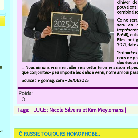
d’hiver de
pouvaient
combinaison
Ce ne sera
sera en c
(représent
Brésil), qu
Elles ont 
e
2021, date 
"Entourées 
nous ne pou
des épouse
... Nous aimons vraiment aller vers cette énorme saison et pe
ll
que conjointes- peu importe les défis à venir, notre amour pas
Source : ►gomag. com - 26/01/2025
Poids:
0
Tags:
LUGE : Nicole Silveira et Kim Meylemans
ion
Ô RUSSIE TOUJOURS HOMOPHOBE...