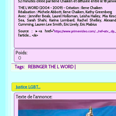
52 minutes créée par Ilene Chaiken et diffusée entre le 18 jan
THE L WORD (2004 - 2009) - Création : Ilene Chaiken
Réalisation : Michele Abbott, Ilene Chaiken, Kathy Greenberg
Avec : Jennifer Beals, Laurel Holloman, Leisha Hailey, Mia Kir
Sea, Sarah Shahi, Karina Lombard, Rachel Shelley, Alexand
Cumming, Lauren Lee Smith, Eric Lively, Eric Mabius
Source : ►<a href="
https://www.primevideo.com/.../ref=atv_d
l'article... </a>
Poids:
0
Tags:
REBINGER THE L WORD
Justice LGBT...
Texte de l'annonce: