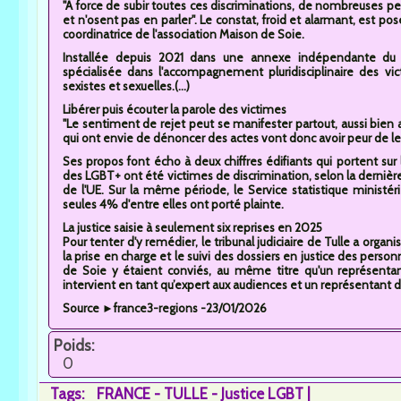
"À force de subir toutes ces discriminations, de nombreuses p
et n'osent pas en parler". Le constat, froid et alarmant, est p
coordinatrice de l'association Maison de Soie.
Installée depuis 2021 dans une annexe indépendante du cen
spécialisée dans l'accompagnement pluridisciplinaire des vict
sexistes et sexuelles.(...)
Libérer puis écouter la parole des victimes
"Le sentiment de rejet peut se manifester partout, aussi bien a
qui ont envie de dénoncer des actes vont donc avoir peur de le fa
Ses propos font écho à deux chiffres édifiants qui portent sur
des LGBT+ ont été victimes de discrimination, selon la derniè
de l'UE. Sur la même période, le Service statistique ministéri
seules 4% d'entre elles ont porté plainte.
La justice saisie à seulement six reprises en 2025
Pour tenter d'y remédier, le tribunal judiciaire de Tulle a organ
la prise en charge et le suivi des dossiers en justice des perso
de Soie y étaient conviés, au même titre qu'un représentan
intervient en tant qu’expert aux audiences et un représentant d
Source ►france3-regions -23/01/2026
Poids:
0
Tags:
FRANCE - TULLE - Justice LGBT