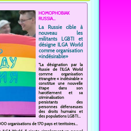
HOMOPHOBIAK
RUSSIA...
La Russie cible à
nouveau les
militants LGBTI et
désigne ILGA World
comme organisation
«indésirable»
"La désignation par la
Russie de l’ILGA World
comme organisation
étrangère « indésirable »
constitue une nouvelle
étape dans son
harcèlement et sa
criminalisation
persistants des
personnes défenseuses
des droits humains et
des populations LGBTI...
0 organisations de 170 pays et territoires...