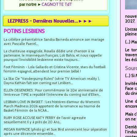
par notre
►
CAGNOTTE TdT
nouvel
LEZPRESS - Dernières Nouvelles...►►►
2027.
L’occa
POTINS LESBIENS
pleine
La célèbre présentatrice Sandra Barneda annonce son mariage
(...) M
avec Pascalle Paerel...
Le ton
La chanteuse espagnole, Rosalía dédie une chanson à sa
traver
partenaire, le mannequin français, Loli Bahía, et nous rappelle
les éc
pourquoi l’invisibilité lesbienne existe toujours...
Foot Féminin - Lola Gallardo et Cristina Vicente, stars du football
Sourc
féminin espagnol, attendent leur premier bébé !
(...) S
La Star De "Vanderpump Rules" (série TV American reality ),
Dayna Kathan fait son coming out Lesbien...
Invité
Face c
ELLEN DEGENERES : Pour commémorer le 20e anniversaire de
du cin
l’entrevue TIME a republié l’interview du coming out d’Ellen...
Une dé
LESBIAN LOVE IN BASKET : Les histoires d’amour du Women’s
encor
March Madness 2026 apportent de la romance au tournoi de
Basket Féminin de la NCAA...
Mais c
RUBY ROSE ACCUSE KATY PERRY de l'avoir agressée
on ne 
sexuellement Il y à près de 20 Ans...
Derriè
MEGAN RAPINOE (photo g.) et Sue Bird annoncent leur séparation
l’indu
après une décennie ensemble...
contex