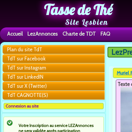
Tasse de Thé
Site Lesbien
Accueil
LezAnnonces
Charte de TDT
FAQ
Plan du site TdT
LezPr
Vous êtes 
TdT sur Facebook
TdT sur Instagram
Muriel 
TdT sur LinkedIN
Texte 
TdT sur X (Twitter)
TdT CAGNOTTE(S)
Connexion au site
Votre Inscription au service LEZAnnonces
ne sera validée après participation