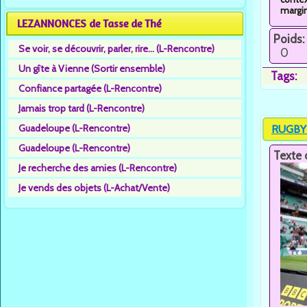
margin
LEZANNONCES de Tasse de Thé
Poids:
Se voir, se découvrir, parler, rire... (L-Rencontre)
0
Un gîte à Vienne (Sortir ensemble)
Tags:
Confiance partagée (L-Rencontre)
Jamais trop tard (L-Rencontre)
Guadeloupe (L-Rencontre)
RUGBY F
Guadeloupe (L-Rencontre)
Texte 
Je recherche des amies (L-Rencontre)
Je vends des objets (L-Achat/Vente)