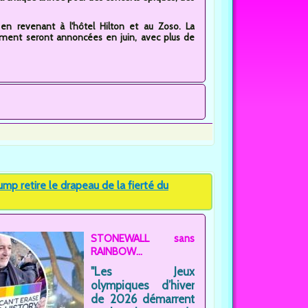
n revenant à l'hôtel Hilton et au Zoso. La
ment seront annoncées en juin, avec plus de
p retire le drapeau de la fierté du
STONEWALL sans
RAINBOW...
"Les Jeux
olympiques d’hiver
de 2026 démarrent