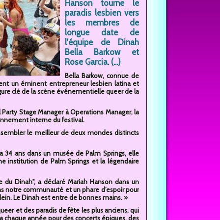
Hanson tourne le
paradis lesbien vers
les membres de
longue date de
l'équipe de Dinah
Bella Barkow et
Rose Garcia. (...)
Bella Barkow, connue de
ent un éminent entrepreneur lesbien latina et
ure clé de la scène événementielle queer de la
ol Party Stage Manager à Operations Manager, la
nnement interne du festival.
assembler le meilleur de deux mondes distincts
 a 34 ans dans un musée de Palm Springs, elle
une institution de Palm Springs et la légendaire
rôle du Dinah", a déclaré Mariah Hanson dans un
s notre communauté et un phare d’espoir pour
lein. Le Dinah est entre de bonnes mains. »
er et des paradis de fête les plus anciens, qui
lla chaque année pour des concerts épiques, des