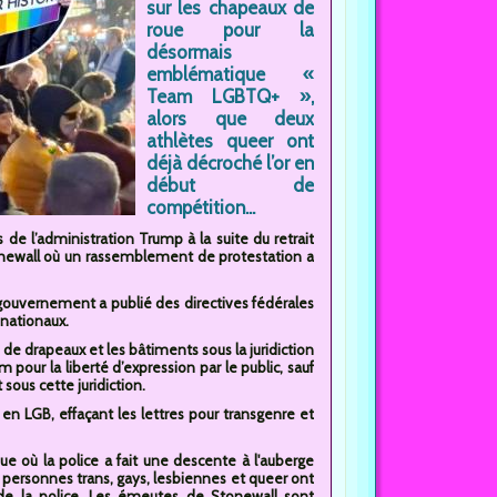
sur les chapeaux de
roue pour la
désormais
emblématique «
Team LGBTQ+ »,
alors que deux
athlètes queer ont
déjà décroché l’or en
début de
compétition...
 l’administration Trump à la suite du retrait
onewall où un rassemblement de protestation a
gouvernement a publié des directives fédérales
 nationaux.
de drapeaux et les bâtiments sous la juridiction
m pour la liberté d’expression par le public, sauf
ous cette juridiction.
n LGB, effaçant les lettres pour transgenre et
où la police a fait une descente à l'auberge
s personnes trans, gays, lesbiennes et queer ont
 de la police. Les émeutes de Stonewall sont