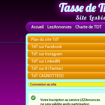
Tasse de T
Site Lesbi
Accueil
LezAnnonces
Charte de TDT
Plan du site TdT
TdT sur Facebook
TdT sur Instagram
TdT sur LinkedIN
TdT sur X (Twitter)
TdT CAGNOTTE(S)
Connexion au site
Votre Inscription au service LEZAnnonces
ne sera validée après participation