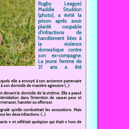
Rugby League)
Maddie Studdon
(photo), a évité la
prison après avoir
plaidé coupable
d'infractions de
harcèlement liées à
la violence
domestique contre
son ex-compagne.
La jeune femme de
31 ans a été
desquels elle a envoyé à son ancienne partenaire
 à son domicile de manière agressive (...)
t devant le domicile de la victime. Elle a passé
ntimidation dans l'intention de causer peur et
 menacer, harceler ou offenser.
gnalé qu’elle combattrait les accusations. Mais
 les deux infractions. (...)
ants » et reflétait quelqu’un qui était « hors de