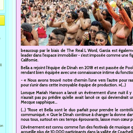
e
beaucoup par le biais de The Real L Word, Garcia est égalem
leader dans l'espace immobilier - s’est imposée comme une fig
Californie.
ll
Bella a rejoint l’équipe de Dinah en 2018 et est passée de Po
rendant bien équipée avec une connaissance intime du fonctio
- « Nous avons trouvé notre chemin l’une vers l’autre pour r
pour s’unir dans cette incroyable équipe de production. »(...)
Lorsque Mariah Hanson a lancé un événement d’une nuit il y
n’aurait pas pu prédire qu’elle avait lancé ce qui deviendrait 
Mecque sapphique...
(...) "Rose et Bella sont le duo parfait pour prendre le cont
communiqué. « Que le Dinah continue à changer la donne dan
nous tous, surtout en ces temps éprouvants, laisse mon cœur p
ion
L'événement est connu comme l'un des festivals de musique que
accueille plus de 10.000 participants dans la vallée de Coache