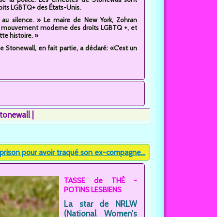
ts LGBTQ+ des États-Unis.
 au silence. » Le maire de New York, Zohran
 du mouvement moderne des droits LGBTQ +, et
te histoire. »
de Stonewall, en fait partie, a déclaré: «C'est un
tonewall
prison pour avoir traqué son ex-compagne...
TASSE de THÉ -
POTINS LESBIENS
La star de NRLW
(National Women's