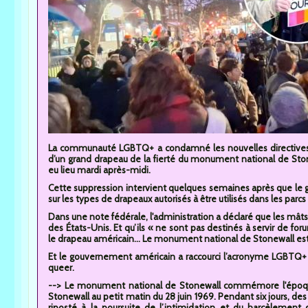
La communauté LGBTQ+ a condamné les nouvelles directives de
d’un grand drapeau de la fierté du monument national de St
eu lieu mardi après-midi.
Cette suppression intervient quelques semaines après que le 
sur les types de drapeaux autorisés à être utilisés dans les parcs
Dans une note fédérale, l'administration a déclaré que les mâts 
des États-Unis. Et qu’ils « ne sont pas destinés à servir de foru
le drapeau américain... Le monument national de Stonewall est s
Et le gouvernement américain a raccourci l’acronyme LGBTQ+ e
queer.
--> Le monument national de Stonewall commémore l'époque 
Stonewall au petit matin du 28 juin 1969. Pendant six jours, de
riposté à la poursuite de l’intimidation et du harcèlement