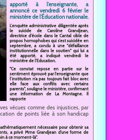
apporté à l’enseignante, a
annoncé ce vendredi 6 février le
ministère de l’Éducation nationale.
L’enquête administrative diligentée après
le suicide de Caroline Grandjean,
directrice d’école dans le Cantal cible de
propos homophobes qui s’est suicidée en
septembre, a conclu à une "défaillance
institutionnelle dans le soutien" qui lui a
été apporté, a indiqué vendredi le
ministère de l’Education.
"Ce constat repose en partie sur le
sentiment éprouvé par l’enseignante que
l’institution n’a pas toujours fait bloc avec
elle face aux conflits avec certains
parents", souligne le ministère, confirmant
une information de La Montagne. Il
rapporte
ives vécues comme des injustices, par
ication de points liée à son handicap
s mathématiquement nécessaire pour obtenir sa
ements, a privé Mme Grandjean d’une forme de
soin à ce moment-là".