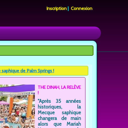
Inscription
|
Connexion
 saphique de Palm Springs !
THE DINAH, LA RELÈVE
!
"Après 35 années
historiques, la
Mecque saphique
changera de main
alors que Mariah