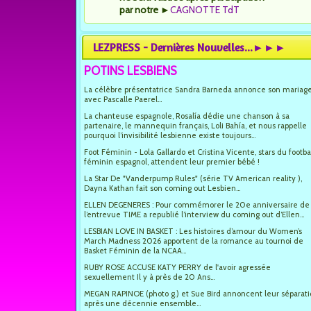
par notre
►
CAGNOTTE TdT
LEZPRESS - Dernières Nouvelles...►►►
POTINS LESBIENS
La célèbre présentatrice Sandra Barneda annonce son mariag
avec Pascalle Paerel...
La chanteuse espagnole, Rosalía dédie une chanson à sa
partenaire, le mannequin français, Loli Bahía, et nous rappelle
pourquoi l’invisibilité lesbienne existe toujours...
Foot Féminin - Lola Gallardo et Cristina Vicente, stars du footba
féminin espagnol, attendent leur premier bébé !
La Star De "Vanderpump Rules" (série TV American reality ),
Dayna Kathan fait son coming out Lesbien...
ELLEN DEGENERES : Pour commémorer le 20e anniversaire de
l’entrevue TIME a republié l’interview du coming out d’Ellen...
LESBIAN LOVE IN BASKET : Les histoires d’amour du Women’s
March Madness 2026 apportent de la romance au tournoi de
Basket Féminin de la NCAA...
RUBY ROSE ACCUSE KATY PERRY de l'avoir agressée
sexuellement Il y à près de 20 Ans...
MEGAN RAPINOE (photo g.) et Sue Bird annoncent leur séparat
après une décennie ensemble...