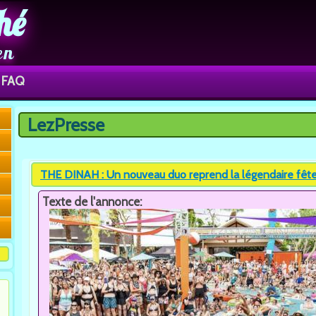
hé
en
FAQ
LezPresse
Vous êtes ici
THE DINAH : Un nouveau duo reprend la légendaire fête
Texte de l'annonce: