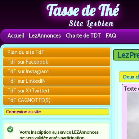
Tasse de Thé
Site Lesbien
Accueil
LezAnnonces
Charte de TDT
FAQ
Plan du site TdT
LezPr
Vous êtes 
TdT sur Facebook
TdT sur Instagram
Deux ch
TdT sur LinkedIN
Texte 
TdT sur X (Twitter)
TdT CAGNOTTE(S)
Connexion au site
Votre Inscription au service LEZAnnonces
ne sera validée après participation