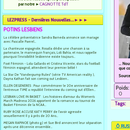
par notre
►
CAGNOTTE TdT
LEZPRESS - Dernières Nouvelles...►►►
POTINS LESBIENS
La célèbre présentatrice Sandra Barneda annonce son mariage
avec Pascalle Paerel...
La chanteuse espagnole, Rosalía dédie une chanson à sa
partenaire, le mannequin français, Loli Bahía, et nous rappelle
pourquoi l’invisibilité lesbienne existe toujours...
... No
Foot Féminin - Lola Gallardo et Cristina Vicente, stars du football
féminin espagnol, attendent leur premier bébé !
que co
La Star De "Vanderpump Rules" (série TV American reality ),
Sourc
Dayna Kathan fait son coming out Lesbien...
ELLEN DEGENERES : Pour commémorer le 20e anniversaire de
Poids:
l’entrevue TIME a republié l’interview du coming out d’Ellen...
0
LESBIAN LOVE IN BASKET : Les histoires d’amour du Women’s
March Madness 2026 apportent de la romance au tournoi de
Tags:
Basket Féminin de la NCAA...
RUBY ROSE ACCUSE KATY PERRY de l'avoir agressée
sexuellement Il y à près de 20 Ans...
MEGAN RAPINOE (photo g.) et Sue Bird annoncent leur séparation
Ô RUS
après une décennie ensemble...