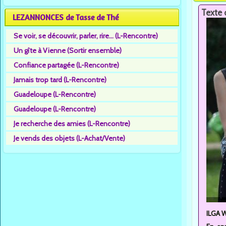
Texte 
LEZANNONCES de Tasse de Thé
Se voir, se découvrir, parler, rire... (L-Rencontre)
Un gîte à Vienne (Sortir ensemble)
Confiance partagée (L-Rencontre)
Jamais trop tard (L-Rencontre)
Guadeloupe (L-Rencontre)
Guadeloupe (L-Rencontre)
Je recherche des amies (L-Rencontre)
Je vends des objets (L-Achat/Vente)
ILGA W