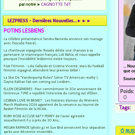
par notre
►
CAGNOTTE TdT
LEZPRESS - Dernières Nouvelles...►►►
POTINS LESBIENS
La célèbre présentatrice Sandra Barneda annonce son mariage
avec Pascalle Paerel...
La chanteuse espagnole, Rosalía dédie une chanson à sa
partenaire, le mannequin français, Loli Bahía, et nous rappelle
pourquoi l’invisibilité lesbienne existe toujours...
... No
Foot Féminin - Lola Gallardo et Cristina Vicente, stars du football
féminin espagnol, attendent leur premier bébé !
que co
La Star De "Vanderpump Rules" (série TV American reality ),
Sourc
Dayna Kathan fait son coming out Lesbien...
ELLEN DEGENERES : Pour commémorer le 20e anniversaire de
Poids:
l’entrevue TIME a republié l’interview du coming out d’Ellen...
0
LESBIAN LOVE IN BASKET : Les histoires d’amour du Women’s
March Madness 2026 apportent de la romance au tournoi de
Tags:
Basket Féminin de la NCAA...
RUBY ROSE ACCUSE KATY PERRY de l'avoir agressée
sexuellement Il y à près de 20 Ans...
MEGAN RAPINOE (photo g.) et Sue Bird annoncent leur séparation
Ô RUS
après une décennie ensemble...