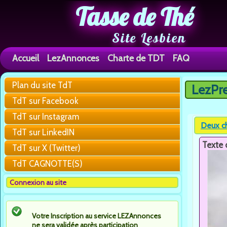
Tasse de Thé
Site Lesbien
Accueil
LezAnnonces
Charte de TDT
FAQ
Plan du site TdT
LezPr
Vous êtes 
TdT sur Facebook
TdT sur Instagram
Deux ch
TdT sur LinkedIN
Texte 
TdT sur X (Twitter)
TdT CAGNOTTE(S)
Connexion au site
Votre Inscription au service LEZAnnonces
ne sera validée après participation