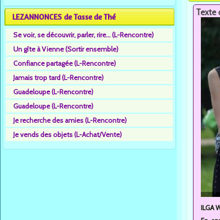
Texte 
LEZANNONCES de Tasse de Thé
Se voir, se découvrir, parler, rire... (L-Rencontre)
Un gîte à Vienne (Sortir ensemble)
Confiance partagée (L-Rencontre)
Jamais trop tard (L-Rencontre)
Guadeloupe (L-Rencontre)
Guadeloupe (L-Rencontre)
Je recherche des amies (L-Rencontre)
Je vends des objets (L-Achat/Vente)
ILGA W