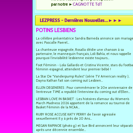
par notre
►
CAGNOTTE TdT
LEZPRESS - Dernières Nouvelles...►►►
POTINS LESBIENS
La célèbre présentatrice Sandra Barneda annonce son mariag
avec Pascalle Paerel...
La chanteuse espagnole, Rosalía dédie une chanson à sa
partenaire, le mannequin français, Loli Bahía, et nous rappelle
pourquoi l’invisibilité lesbienne existe toujours...
Foot Féminin - Lola Gallardo et Cristina Vicente, stars du footba
féminin espagnol, attendent leur premier bébé !
La Star De "Vanderpump Rules" (série TV American reality ),
Dayna Kathan fait son coming out Lesbien...
ELLEN DEGENERES : Pour commémorer le 20e anniversaire de
l’entrevue TIME a republié l’interview du coming out d’Ellen...
LESBIAN LOVE IN BASKET : Les histoires d’amour du Women’s
March Madness 2026 apportent de la romance au tournoi de
Basket Féminin de la NCAA...
RUBY ROSE ACCUSE KATY PERRY de l'avoir agressée
sexuellement Il y à près de 20 Ans...
MEGAN RAPINOE (photo g.) et Sue Bird annoncent leur séparat
après une décennie ensemble...