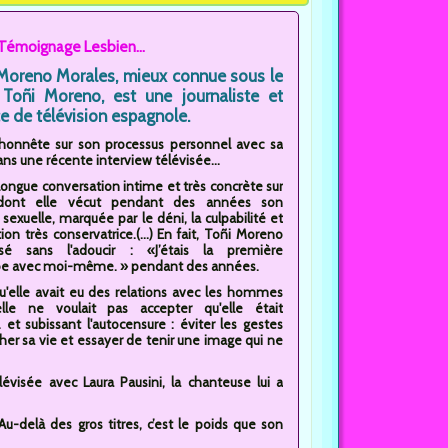
émoignage Lesbien...
Moreno Morales, mieux connue sous le
oñi Moreno, est une journaliste et
e de télévision espagnole.
 honnête sur son processus personnel avec sa
ans une récente interview télévisée...
longue conversation intime et très concrète sur
dont elle vécut pendant des années son
 sexuelle, marquée par le déni, la culpabilité et
on très conservatrice.(...) En fait, Toñi Moreno
lisé sans l'adoucir : «J’étais la première
 avec moi-même. » pendant des années.
qu'elle avait eu des relations avec les hommes
elle ne voulait pas accepter qu'elle était
. et subissant l'autocensure : éviter les gestes
cher sa vie et essayer de tenir une image qui ne
évisée avec Laura Pausini, la chanteuse lui a
u-delà des gros titres, c’est le poids que son