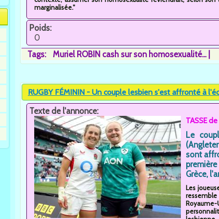
marginalisée."
Poids:
0
Tags:
Muriel ROBIN cash sur son homosexualité...
RUGBY FÉMININ - Un couple lesbien s'est affronté à l'éch
Texte de l'annonce:
TASSE de 
Le coup
(Anglete
sont affr
première
Grèce, l'
Les joueus
ressemble
Royaume-Un
personnali
lesbienne.