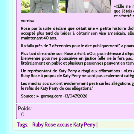
-«Elle ne 
que j'étais
et a frotté
vomis».
Rose par la suite déclaré que c’était une « petite histoire dr
accepté plus tard de l’aider à obtenir son visa américain, elle 
maintenant 40 ans.
Il a fallu près de 2 décennies pour le dire publiquement", a pours
Plus tard dimanche soir, Rose a écrit: «Oui, pas intéressé à dépos
bienvenue pour me poursuivre en justice (elle ne le fera pas, pa
littéralement en public et plusieurs personnes peuvent en témo
Un représentant de Katy Perry a réagi aux affirmations : «Les a
Ruby Rose à propos de Katy Perry ne sont pas seulement catég
Les médias sociaux ont évidemment pesé sur les allégations g
le refus de Katy Perry de ces allégations."
Source : ► gomag.com -13/047/2026
Poids:
0
Tags:
Ruby Rose accuse Katy Perry