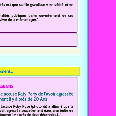
tés est que sa fille grandisse « en vérité et en
nalités publiques parler ouvertement de ces
vivre de la même façon."
ement...
ESBIENS
 accuse Katy Perry de l'avoir agressée
ent Il y à près de 20 Ans
'actrice Ruby Rose (photo dr) a affirmé que la
'avait agressée sexuellement dans une boîte de
bourne il y a près de deux décennies.(...)