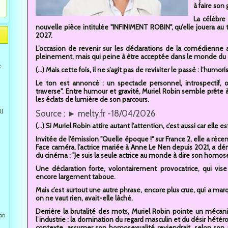
à faire son
La célèbre
nouvelle pièce intitulée "INFINIMENT ROBIN", qu’elle jouera au t
2027.
L’occasion de revenir sur les déclarations de la comédienne
pleinement, mais qui peine à être acceptée dans le monde du ci
e
(...) Mais cette fois, il ne s’agit pas de revisiter le passé : l’hum
Le ton est annoncé : un spectacle personnel, introspectif, 
traverse". Entre humour et gravité, Muriel Robin semble prête
les éclats de lumière de son parcours.
ll
Source : ► melty.fr -18/04/2026
(...) Si Muriel Robin attire autant l’attention, c’est aussi car ell
Invitée de l’émission "Quelle époque !" sur France 2, elle a r
Face caméra, l’actrice mariée à Anne Le Nen depuis 2021, a dé
du cinéma : "Je suis la seule actrice au monde à dire son homose
Une déclaration forte, volontairement provocatrice, qui vise
encore largement taboue.
Mais c’est surtout une autre phrase, encore plus crue, qui a mar
on ne vaut rien, avait-elle lâché.
Derrière la brutalité des mots, Muriel Robin pointe un méc
ion
l’industrie : la domination du regard masculin et du désir hétéro
contexte, assumer son homosexualité reviendrait, selon son an