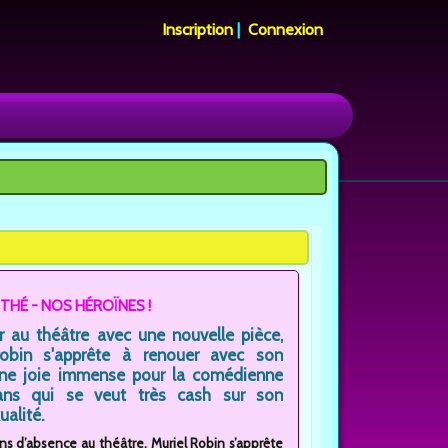
Inscription
|
Connexion
THÉ - NOS HÉROÏNES !
r au théâtre avec une nouvelle pièce,
Robin s'apprête à renouer avec son
Une joie immense pour la comédienne
ns qui se veut très cash sur son
alité.
ans d’absence au théâtre, Muriel Robin s’apprête