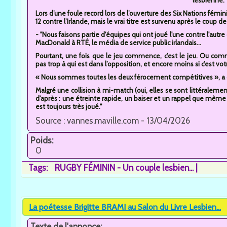
Lors d’une foule record lors de l’ouverture des Six Nations fémin
12 contre l’Irlande, mais le vrai titre est survenu après le coup de s
- "Nous faisons partie d'équipes qui ont joué l'une contre l'aut
MacDonald à RTÉ, le média de service public irlandais...
Pourtant, une fois que le jeu commence, c’est le jeu. Ou c
pas trop à qui est dans l’opposition, et encore moins si c’est v
« Nous sommes toutes les deux férocement compétitives », a
Malgré une collision à mi-match (oui, elles se sont littéraleme
d'après : une étreinte rapide, un baiser et un rappel que même d
est toujours très joué."
Source : vannes.maville.com - 13/04/2026
Poids:
0
Tags:
RUGBY FÉMININ - Un couple lesbien...
La poétesse Brigitte BRAMI au Salon du Livre Lesbien...
Texte de l'annonce: