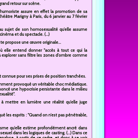
 grand retour sur scène.
 humoriste assure en effet la promotion de sa
héâtre Marigny à Paris, du 6 janvier au 7 février
 au sujet de son homosexualité qu’elle assume
néma et du spectacle. (...)
oriste propose une œuvre originale...
où elle entend donner "accès à tout ce qui la
 à explorer sans filtre les zones d’ombre comme
e est connue pour ses prises de position tranchées.
écemment provoqué un véritable choc médiatique.
noncé une hypocrisie persistante dans le milieu
xualité".
 à mettre en lumière une réalité qu’elle juge
qué les esprits : "Quand on n’est pas pénétrable,
anisme qu’elle estime profondément ancré dans
sexuel dans les logiques de casting. (...) Dans ce
alyse, à sortir de ce cadre, et donc à se voir