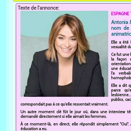
Texte de l'annonce:
ESPAGNE T
Antonia 
nom de T
animatric
Elle a été
sexualité d
Ce fut une 
la façon 
orientation
une éducati
l'a verba
homophobe
Elle a dit 
parce qu'
lesbienne..
publics, ca
correspondait pas à ce qu'elle ressentait vraiment.
Un autre moment clé fût le jour où, dans une interview tél
demandé directement si elle aimait les femmes.
À ce moment-là, en direct, elle répondit simplement "Oui". A
éducation a eu.