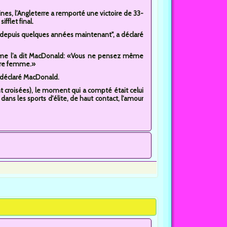
ines, l’Angleterre a remporté une victoire de 33-
ifflet final.
re depuis quelques années maintenant", a déclaré
omme l’a dit MacDonald: «Vous ne pensez même
otre femme.»
 déclaré MacDonald.
nt croisées), le moment qui a compté était celui
ans les sports d'élite, de haut contact, l'amour