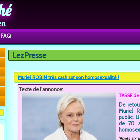
hé
en
FAQ
LezPresse
Vous êtes ici
Muriel ROBIN très cash sur son homosexualité !
Texte de l'annonce:
TASSE de 
De retou
Muriel 
public. 
de 70 a
homosexu
"Après six 