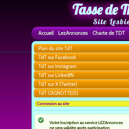
Tasse de T
Site Lesbi
Accueil
LezAnnonces
Charte de TDT
Plan du site TdT
TdT sur Facebook
TdT sur Instagram
TdT sur LinkedIN
TdT sur X (Twitter)
TdT CAGNOTTE(S)
Connexion au site
Votre Inscription au service LEZAnnonces
ne sera validée après participation