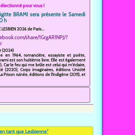
électionné pour vous !
igitte BRAMI sera présente le Samedi
0 h
LESBIEN 2026 de Paris...
cebook.com/share/1GrgAR1NPJ/?
r
r (2024)
née en 1964, romancière, essayiste et poète,
te Brami est son huitième livre. Elle est également
 Car le feu qui me brûle est celui qui m'éclaire,
té (2020), Corps imaginaires, éditions Unicité
 Prison ruinée, éditions de l'Indigène (2011), et
 en tant que Lesbienne"