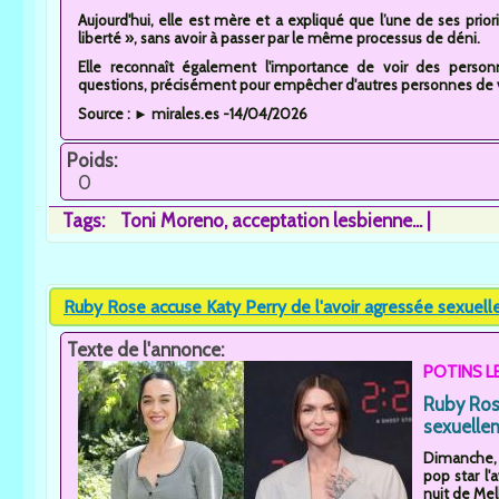
Aujourd'hui, elle est mère et a expliqué que l’une de ses priori
liberté », sans avoir à passer par le même processus de déni.
Elle reconnaît également l'importance de voir des person
questions, précisément pour empêcher d'autres personnes de 
Source : ► mirales.es -14/04/2026
Poids:
0
Tags:
Toni Moreno
acceptation lesbienne...
Ruby Rose accuse Katy Perry de l'avoir agressée sexuell
Texte de l'annonce:
POTINS L
Ruby Rose
sexuellem
Dimanche, l
pop star l
nuit de Mel