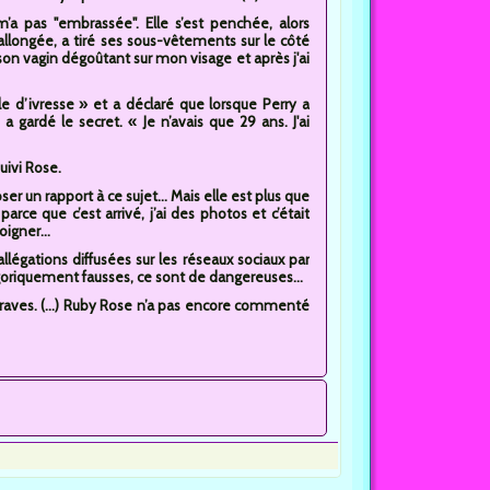
m’a pas "embrassée". Elle s’est penchée, alors
 allongée, a tiré ses sous-vêtements sur le côté
 son vagin dégoûtant sur mon visage et après j'ai
ôle d’ivresse » et a déclaré que lorsque Perry a
a gardé le secret. « Je n’avais que 29 ans. J'ai
uivi Rose.
er un rapport à ce sujet... Mais elle est plus que
rce que c’est arrivé, j’ai des photos et c’était
igner...
llégations diffusées sur les réseaux sociaux par
oriquement fausses, ce sont de dangereuses...
raves. (...) Ruby Rose n’a pas encore commenté