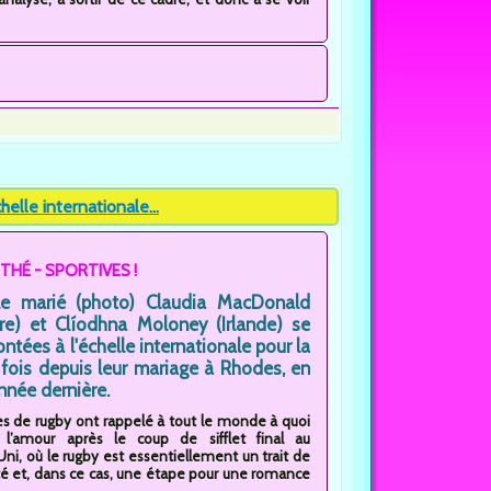
elle internationale...
THÉ - SPORTIVES !
le marié (photo) Claudia MacDonald
rre) et Clíodhna Moloney (Irlande) se
ontées à l'échelle internationale pour la
 fois depuis leur mariage à Rhodes, en
année dernière.
es de rugby ont rappelé à tout le monde à quoi
 l’amour après le coup de sifflet final au
i, où le rugby est essentiellement un trait de
té et, dans ce cas, une étape pour une romance