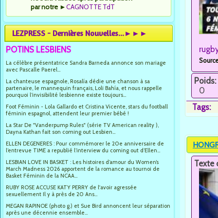
par notre
►
CAGNOTTE TdT
LEZPRESS - Dernières Nouvelles...►►►
rugb
POTINS LESBIENS
Source
La célèbre présentatrice Sandra Barneda annonce son mariage
avec Pascalle Paerel...
Poids:
La chanteuse espagnole, Rosalía dédie une chanson à sa
partenaire, le mannequin français, Loli Bahía, et nous rappelle
0
pourquoi l’invisibilité lesbienne existe toujours...
Tags:
Foot Féminin - Lola Gallardo et Cristina Vicente, stars du football
féminin espagnol, attendent leur premier bébé !
La Star De "Vanderpump Rules" (série TV American reality ),
Dayna Kathan fait son coming out Lesbien...
HONGRIE
ELLEN DEGENERES : Pour commémorer le 20e anniversaire de
l’entrevue TIME a republié l’interview du coming out d’Ellen...
Texte 
LESBIAN LOVE IN BASKET : Les histoires d’amour du Women’s
March Madness 2026 apportent de la romance au tournoi de
Basket Féminin de la NCAA...
RUBY ROSE ACCUSE KATY PERRY de l'avoir agressée
sexuellement Il y à près de 20 Ans...
MEGAN RAPINOE (photo g.) et Sue Bird annoncent leur séparation
après une décennie ensemble...