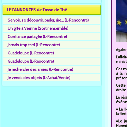
LEZANNONCES de Tasse de Thé
Se voir, se découvrir, parler, rire... (L-Rencontre)
Un gîte à Vienne (Sortir ensemble)
Confiance partagée (L-Rencontre)
Jamais trop tard (L-Rencontre)
égalem
Guadeloupe (L-Rencontre)
L’aff
Guadeloupe (L-Rencontre)
minist
Ces me
Je recherche des amies (L-Rencontre)
à la 
Je vends des objets (L-Achat/Vente)
préten
Cette 
droite
Le rés
événem
« La H
la fiert
«Le j
Hongri