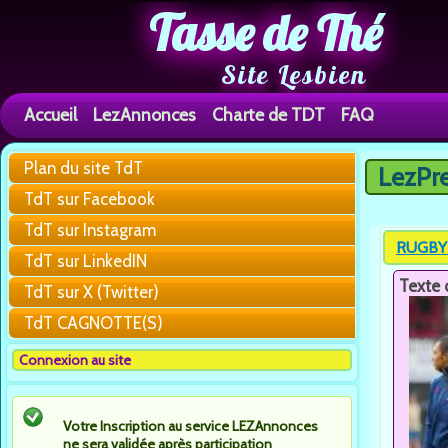
Tasse de Thé
Site Lesbien
Accueil
LezAnnonces
Charte de TDT
FAQ
Plan du site TdT
LezPr
Vous êtes 
TdT sur Facebook
TdT sur Instagram
RUGBY 
TdT sur LinkedIN
Texte 
TdT sur X (Twitter)
TdT CAGNOTTE(S)
Connexion au site
Votre Inscription au service LEZAnnonces
ne sera validée après participation