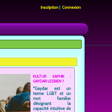
Inscription
|
Connexion
KULTUR SAPHIK :
GAYDAR LESBIEN ?
*Gaydar est un
terme LGBT et un
mot familier
désignant la
capacité intuitive de