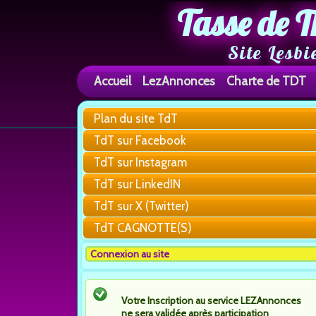
Tasse de T
Site Lesbi
Accueil
LezAnnonces
Charte de TDT
Plan du site TdT
TdT sur Facebook
TdT sur Instagram
TdT sur LinkedIN
TdT sur X (Twitter)
TdT CAGNOTTE(S)
Connexion au site
Votre Inscription au service LEZAnnonces
ne sera validée après participation