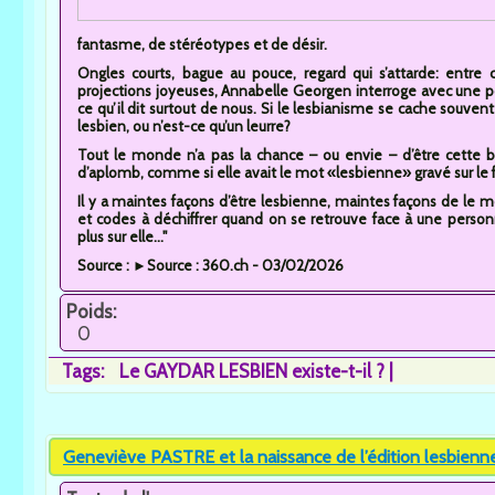
fantasme, de stéréotypes et de désir.
Ongles courts, bague au pouce, regard qui s’attarde: entre
projections joyeuses, Annabelle Georgen interroge avec une p
ce qu’il dit surtout de nous. Si le lesbianisme se cache souvent
lesbien, ou n’est-ce qu’un leurre?
Tout le monde n’a pas la chance – ou envie – d’être cette bu
d’aplomb, comme si elle avait le mot «lesbienne» gravé sur le f
Il y a maintes façons d’être lesbienne, maintes façons de le 
et codes à déchiffrer quand on se retrouve face à une perso
plus sur elle..."
Source : ►Source : 360.ch - 03/02/2026
Poids:
0
Tags:
Le GAYDAR LESBIEN existe-t-il ?
Geneviève PASTRE et la naissance de l’édition lesbienn