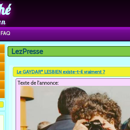
hé
en
FAQ
LezPresse
Vous êtes ici
Le GAYDAR* LESBIEN existe-t-il vraiment ?
Texte de l'annonce: