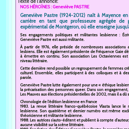
Texte de l'annonce:
NOS HÉROÏNES : Geneviève PASTRE
Geneviève Pastre (1924-2012) naît à Mayence en A
carrière en tant que professeure agrégée de 
expérimental de Montgeron, où elle enseigne jusqu’à 
Ses engagements politiques et militantes lesbienne : Écri
Geneviève Pastre est aussi militante.
À partir de 1976, elle préside de nombreuses associations 
lesbiens. Elle est également présidente de Fréquence Gaie dè
à émettre en continu. Son association Les Octaviennes es
niveau littéraire.
Cette dernière rend possible un regroupement de femmes cré
culturel. Ensemble, elles participent à des colloques et à des 
parole.
Geneviève Pastre lutte également pour une « éthique lesbien
la précarisation des personnes queer. Dans son engagement, Pa
Les Mauves aux élections présidentielles de 2002, mais il a dû s
Chronologie de l’édition lesbienne en France
1983. La revue littéraire franco-québécoise Vlasta lance l
lesbienne. Son quatrième et dernier numéro est même exclu
théoricienne et militante lesbienne.
1988. Les autrices s’auto-éditent et publient à compte d’auteur, 
aucune visibilité sur la scène littéraire.