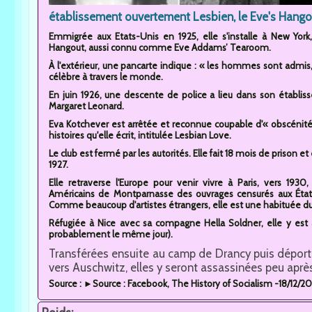
établissement ouvertement Lesbien, le Eve's Hango
Emmigrée aux Etats-Unis en 1925, elle s'installe à New York
Hangout, aussi connu comme Eve Addams’ Tearoom.
À l'extérieur, une pancarte indique : « les hommes sont admis
célèbre à travers le monde.
En juin 1926, une descente de police a lieu dans son établis
Margaret Leonard.
Eva Kotchever est arrêtée et reconnue coupable d'« obscénit
histoires qu'elle écrit, intitulée Lesbian Love.
Le club est fermé par les autorités. Elle fait 18 mois de prison 
1927.
Elle retraverse l'Europe pour venir vivre à Paris, vers 1930
Américains de Montparnasse des ouvrages censurés aux États-U
Comme beaucoup d'artistes étrangers, elle est une habituée d
Réfugiée à Nice avec sa compagne Hella Soldner, elle y est 
probablement le même jour).
Transférées ensuite au camp de Drancy puis déport
vers Auschwitz, elles y seront assassinées peu après 
Source : ►Source : Facebook, The History of Socialism -18/12/2