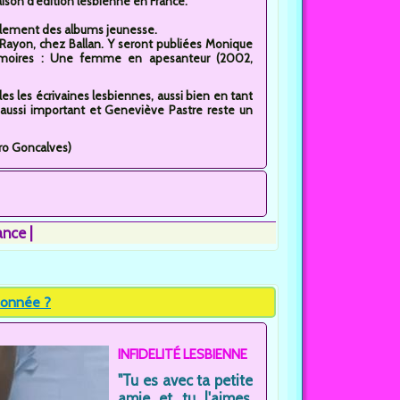
ison d’édition lesbienne en France.
galement des albums jeunesse.
Rayon, chez Ballan. Y seront publiées Monique
mémoires : Une femme en apesanteur (2002,
es les écrivaines lesbiennes, aussi bien en tant
s aussi important et Geneviève Pastre reste un
iro Goncalves)
ance
donnée ?
INFIDELITÉ LESBIENNE
"Tu es avec ta petite
amie et tu l'aimes.