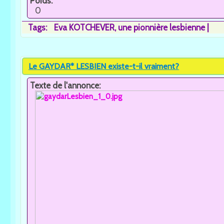
Poids:
0
Tags:
Eva KOTCHEVER
une pionnière lesbienne
Le GAYDAR* LESBIEN existe-t-il vraiment?
Texte de l'annonce: