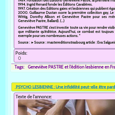
1989. Fondation des Éditions Geneviève Pastre, la première ma
1994. Ingrid Renard fonde les Éditions Cavalières.
1997. Création des Editions gaies et lesbiennes qui publient é
2000. Guillaume Dustan ouvre la première collection gay, Le 
Wittig, Dorothy Allison et Geneviève Pastre pour ses 
Geneviève Pastre, Ballard). (...)
Geneviève PASTRE s’est investie toute sa vie pour rendre visibl
que militante qu’éditrice. Aujourd’hui, ce combat est toujour
exemple pour ses nombreuses actions. "
Source : ►Source : mastereditionstrasbourg article : Eva Salgue
Poids:
0
Tags:
Geneviève PASTRE et l’édition lesbienne en Fr
PSYCHO LESBIENNE : Une infidélité peut-elle être par
Texte de l'annonce: