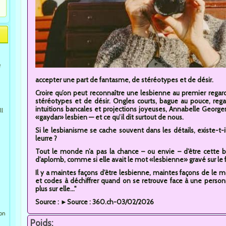
e
accepter une part de fantasme, de stéréotypes et de désir.
Croire qu’on peut reconnaître une lesbienne au premier regard
stéréotypes et de désir. Ongles courts, bague au pouce, rega
intuitions bancales et projections joyeuses, Annabelle George
ll
«gaydar» lesbien — et ce qu’il dit surtout de nous.
Si le lesbianisme se cache souvent dans les détails, existe-t-
leurre ?
Tout le monde n’a pas la chance – ou envie – d’être cette bu
d’aplomb, comme si elle avait le mot «lesbienne» gravé sur le f
Il y a maintes façons d’être lesbienne, maintes façons de le 
et codes à déchiffrer quand on se retrouve face à une perso
plus sur elle..."
Source : ►Source : 360.ch-03/02/2026
ion
Poids: