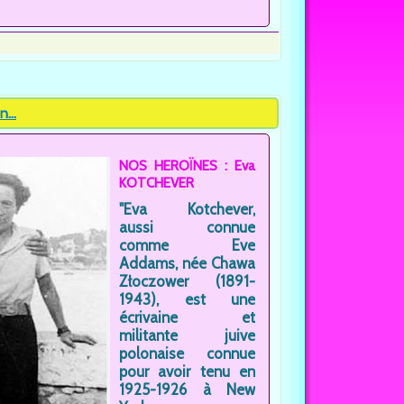
...
NOS HEROÏNES : Eva
KOTCHEVER
"Eva Kotchever,
aussi connue
comme Eve
Addams, née Chawa
Złoczower (1891-
1943), est une
écrivaine et
militante juive
polonaise connue
pour avoir tenu en
1925-1926 à New