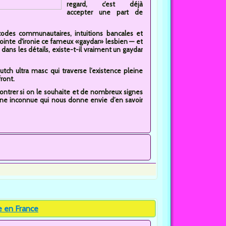
regard, c’est déjà
accepter une part de
 codes communautaires, intuitions bancales et
ointe d'ironie ce fameux «gaydar» lesbien — et
 dans les détails, existe-t-il vraiment un gaydar
tch ultra masc qui traverse l’existence pleine
ront.
montrer si on le souhaite et de nombreux signes
nne inconnue qui nous donne envie d’en savoir
e en France