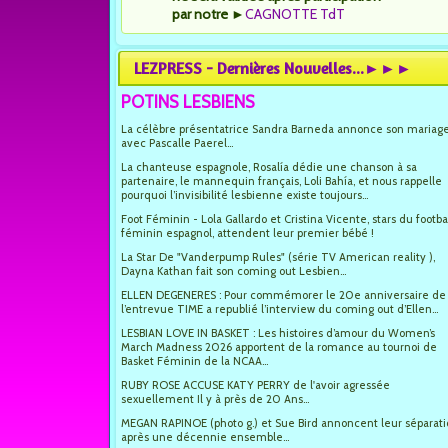
par notre
►
CAGNOTTE TdT
LEZPRESS - Dernières Nouvelles...►►►
POTINS LESBIENS
La célèbre présentatrice Sandra Barneda annonce son mariag
avec Pascalle Paerel...
La chanteuse espagnole, Rosalía dédie une chanson à sa
partenaire, le mannequin français, Loli Bahía, et nous rappelle
pourquoi l’invisibilité lesbienne existe toujours...
Foot Féminin - Lola Gallardo et Cristina Vicente, stars du footba
féminin espagnol, attendent leur premier bébé !
La Star De "Vanderpump Rules" (série TV American reality ),
Dayna Kathan fait son coming out Lesbien...
ELLEN DEGENERES : Pour commémorer le 20e anniversaire de
l’entrevue TIME a republié l’interview du coming out d’Ellen...
LESBIAN LOVE IN BASKET : Les histoires d’amour du Women’s
March Madness 2026 apportent de la romance au tournoi de
Basket Féminin de la NCAA...
RUBY ROSE ACCUSE KATY PERRY de l'avoir agressée
sexuellement Il y à près de 20 Ans...
MEGAN RAPINOE (photo g.) et Sue Bird annoncent leur séparat
après une décennie ensemble...