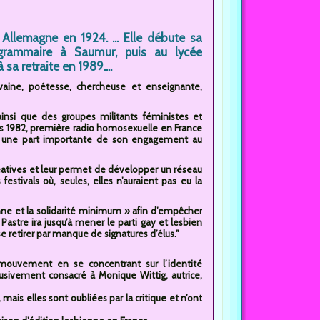
llemagne en 1924. ... Elle débute sa
grammaire à Saumur, puis au lycée
sa retraite en 1989....
vaine, poétesse, chercheuse et enseignante,
ainsi que des groupes militants féministes et
s 1982, première radio homosexuelle en France
t une part importante de son engagement au
atives et leur permet de développer un réseau
festivals où, seules, elles n’auraient pas eu la
ne et la solidarité minimum » afin d’empêcher
stre ira jusqu’à mener le parti gay et lesbien
e retirer par manque de signatures d’élus."
e mouvement en se concentrant sur l’identité
sivement consacré à Monique Wittig, autrice,
mais elles sont oubliées par la critique et n’ont