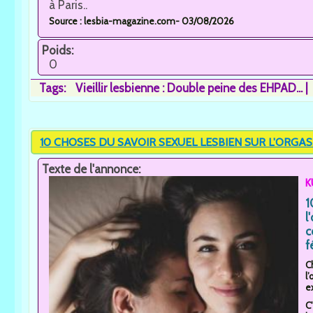
à Paris..
Source : lesbia-magazine.com- 03/08/2026
Poids:
0
Tags:
Vieillir lesbienne : Double peine des EHPAD...
10 CHOSES DU SAVOIR SEXUEL LESBIEN SUR L'ORGA
Texte de l'annonce:
K
1
l
c
f
C
l
ex
C