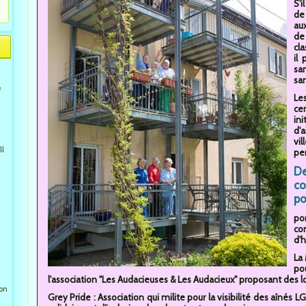
S'i
de
au
de
cl
il
san
san
e
Le
ce
in
d'
vi
ll
pe
De
co
po
por
co
d'h
La 
po
l'association "Les Audacieuses & Les Audacieux" proposant des 
ion
Grey Pride : Association qui milite pour la visibilité des aîné