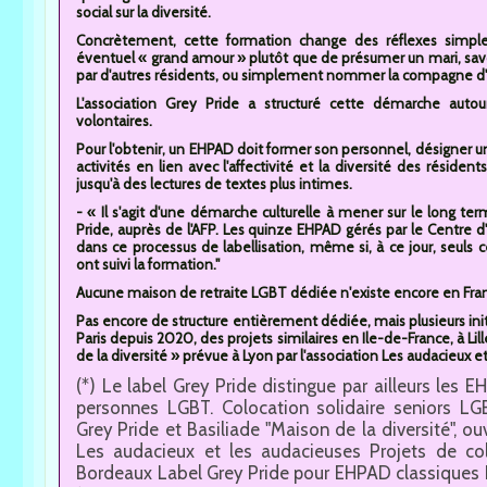
social sur la diversité.
Concrètement, cette formation change des réflexes simples
éventuel « grand amour » plutôt que de présumer un mari, sav
par d'autres résidents, ou simplement nommer la compagne d'
L'association Grey Pride a structuré cette démarche autour
volontaires.
Pour l'obtenir, un EHPAD doit former son personnel, désigner u
activités en lien avec l'affectivité et la diversité des résiden
jusqu'à des lectures de textes plus intimes.
- « Il s'agit d'une démarche culturelle à mener sur le long ter
Pride, auprès de l'AFP. Les quinze EHPAD gérés par le Centre d'
dans ce processus de labellisation, même si, à ce jour, seuls
ont suivi la formation."
Aucune maison de retraite LGBT dédiée n'existe encore en Fra
Pas encore de structure entièrement dédiée, mais plusieurs initia
Paris depuis 2020, des projets similaires en Ile-de-France, à Li
de la diversité » prévue à Lyon par l'association Les audacieux e
(*) Le label Grey Pride distingue par ailleurs les 
personnes LGBT. Colocation solidaire seniors LGB
Grey Pride et Basiliade "Maison de la diversité", o
Les audacieux et les audacieuses Projets de colo
Bordeaux Label Grey Pride pour EHPAD classiques 