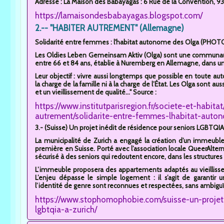
Adresse : La Maison des Babayagas : 6 Rue de la Convention, 931
https://lamaisondesbabayagas.blogspot.com/
2.-- "HABITER AUTREMENT" (Allemagne)
Solidarité entre femmes : l'habitat autonome des Olga (PHOT
Les Oldies Leben Gemeinsam Aktiv (Olga) sont une communau
entre 66 et 84 ans, établie à Nuremberg en Allemagne, dans un
Leur objectif : vivre aussi longtemps que possible en toute au
la charge de la famille ni à la charge de l’État. Les Olga sont au
et un vieillissement de qualité..." Source :
https://www.institutparisregion.fr/societe-et-habit
autrement/solidarite-entre-femmes-lhabitat-auto
3.- (Suisse) Un projet inédit de résidence pour seniors LGBTQIA+
La municipalité de Zurich a engagé la création d’un immeub
première en Suisse. Porté avec l’association locale QueerAltern, l
sécurisé à des seniors qui redoutent encore, dans les structures c
L’immeuble proposera des appartements adaptés au vieillissem
L’enjeu dépasse le simple logement : il s’agit de garantir 
l’identité de genre sont reconnues et respectées, sans ambiguïté
https://www.stophomophobie.com/suisse-un-projet-
lgbtqia-a-zurich/