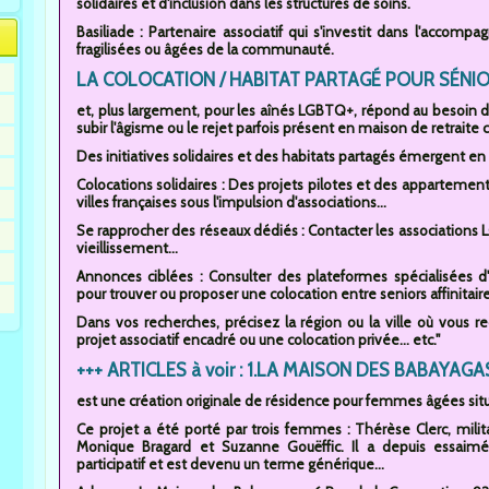
solidaires et d'inclusion dans les structures de soins.
Basiliade : Partenaire associatif qui s'investit dans l'acco
fragilisées ou âgées de la communauté.
LA COLOCATION / HABITAT PARTAGÉ POUR SÉNIOR
et, plus largement, pour les aînés LGBTQ+, répond au besoin de v
subir l'âgisme ou le rejet parfois présent en maison de retraite c
Des initiatives solidaires et des habitats partagés émergent en 
Colocations solidaires : Des projets pilotes et des appartement
villes françaises sous l'impulsion d'associations...
Se rapprocher des réseaux dédiés : Contacter les associations 
vieillissement...
Annonces ciblées : Consulter des plateformes spécialisées 
pour trouver ou proposer une colocation entre seniors affinitaire
Dans vos recherches, précisez la région ou la ville où vous 
projet associatif encadré ou une colocation privée... etc."
+++ ARTICLES à voir : 1.LA MAISON DES BABAYAGA
est une création originale de résidence pour femmes âgées sit
Ce projet a été porté par trois femmes : Thérèse Clerc, militant
Monique Bragard et Suzanne Gouëffic. Il a depuis essaimé
participatif et est devenu un terme générique...