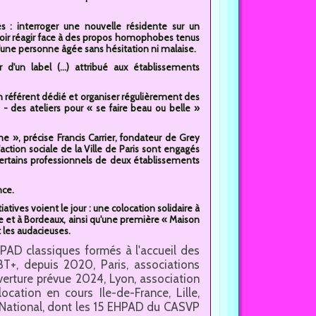
 : interroger une nouvelle résidente sur un
oir réagir face à des propos homophobes tenus
une personne âgée sans hésitation ni malaise.
 d'un label (...) attribué aux établissements
n référent dédié et organiser régulièrement des
ts - des ateliers pour « se faire beau ou belle »
me », précise Francis Carrier, fondateur de Grey
action sociale de la Ville de Paris sont engagés
 certains professionnels de deux établissements
nce.
tives voient le jour : une colocation solidaire à
lle et à Bordeaux, ainsi qu'une première « Maison
t les audacieuses.
EHPAD classiques formés à l'accueil des
T+, depuis 2020, Paris, associations
uverture prévue 2024, Lyon, association
cation en cours Ile-de-France, Lille,
National, dont les 15 EHPAD du CASVP