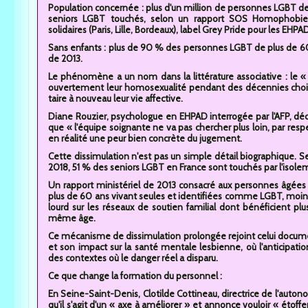
Population concernée : plus d'un million de personnes LGBT de
seniors LGBT touchés, selon un rapport SOS Homophobie de
solidaires (Paris, Lille, Bordeaux), label Grey Pride pour les EHPA
Sans enfants : plus de 90 % des personnes LGBT de plus de 60 
de 2013.
Le phénomène a un nom dans la littérature associative : le «
ouvertement leur homosexualité pendant des décennies chois
taire à nouveau leur vie affective.
Diane Rouzier, psychologue en EHPAD interrogée par l'AFP, décr
que « l'équipe soignante ne va pas chercher plus loin, par re
en réalité une peur bien concrète du jugement.
Cette dissimulation n'est pas un simple détail biographique.
2018, 51 % des seniors LGBT en France sont touchés par l'isolem
Un rapport ministériel de 2013 consacré aux personnes âgées 
plus de 60 ans vivant seules et identifiées comme LGBT, moins
lourd sur les réseaux de soutien familial dont bénéficient p
même âge.
Ce mécanisme de dissimulation prolongée rejoint celui documen
et son impact sur la santé mentale lesbienne, où l'anticipat
des contextes où le danger réel a disparu.
Ce que change la formation du personnel :
En Seine-Saint-Denis, Clotilde Cottineau, directrice de l'auto
qu'il s'agit d'un « axe à améliorer » et annonce vouloir « étof