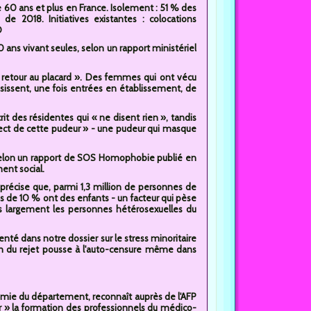
 60 ans et plus en France. Isolement : 51 % des
 2018. Initiatives existantes : colocations
D
ans vivant seules, selon un rapport ministériel
 retour au placard ». Des femmes qui ont vécu
issent, une fois entrées en établissement, de
it des résidentes qui « ne disent rien », tandis
spect de cette pudeur » - une pudeur qui masque
 Selon un rapport de SOS Homophobie publié en
ent social.
précise que, parmi 1,3 million de personnes de
 de 10 % ont des enfants - un facteur qui pèse
lus largement les personnes hétérosexuelles du
té dans notre dossier sur le stress minoritaire
ion du rejet pousse à l'auto-censure même dans
nomie du département, reconnaît auprès de l'AFP
fer » la formation des professionnels du médico-