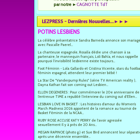
par notre
►
CAGNOTTE TdT
LEZPRESS - Dernières Nouvelles...►►►
POTINS LESBIENS
La célèbre présentatrice Sandra Barneda annonce son mariag
avec Pascalle Paerel...
La chanteuse espagnole, Rosalía dédie une chanson à sa
partenaire, le mannequin français, Loli Bahía, et nous rappelle
pourquoi l’invisibilité lesbienne existe toujours...
Foot Féminin - Lola Gallardo et Cristina Vicente, stars du footba
féminin espagnol, attendent leur premier bébé !
La Star De "Vanderpump Rules" (série TV American reality ),
Dayna Kathan fait son coming out Lesbien...
ELLEN DEGENERES : Pour commémorer le 20e anniversaire de
l’entrevue TIME a republié l’interview du coming out d’Ellen...
LESBIAN LOVE IN BASKET : Les histoires d’amour du Women’s
March Madness 2026 apportent de la romance au tournoi de
Basket Féminin de la NCAA...
RUBY ROSE ACCUSE KATY PERRY de l'avoir agressée
sexuellement Il y à près de 20 Ans...
MEGAN RAPINOE (photo g.) et Sue Bird annoncent leur séparat
après une décennie ensemble...