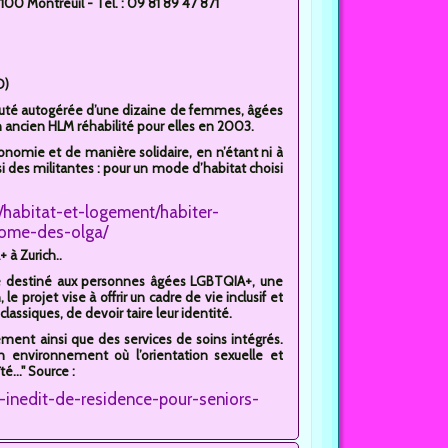
00 Montreuil - Tél. : 09 81 89 47 871
O)
té autogérée d’une dizaine de femmes, âgées
 ancien HLM réhabilité pour elles en 2003.
tonomie et de manière solidaire, en n’étant ni à
ssi des militantes : pour un mode d’habitat choisi
at/habitat-et-logement/habiter-
nome-des-olga/
 à Zurich..
le destiné aux personnes âgées LGBTQIA+, une
e projet vise à offrir un cadre de vie inclusif et
lassiques, de devoir taire leur identité.
ent ainsi que des services de soins intégrés.
un environnement où l’orientation sexuelle et
..." Source :
inedit-de-residence-pour-seniors-