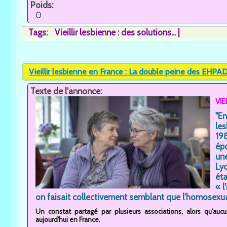
Poids:
0
Tags:
Vieillir lesbienne : des solutions...
Vieillir lesbienne en France : La double peine des EHPAD.
Texte de l'annonce:
VIE
"E
les
19
épo
un
Lyo
ét
« l
on faisait collectivement semblant que l'homosexuali
Un constat partagé par plusieurs associations, alors qu'au
aujourd'hui en France.