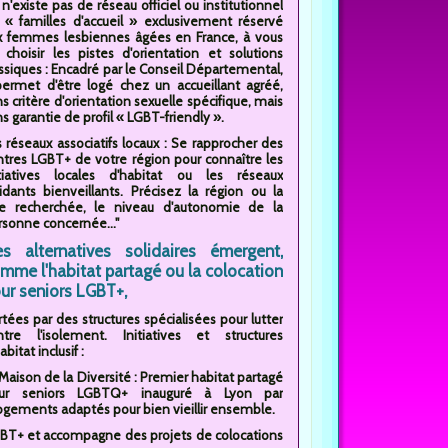
l n'existe pas de réseau officiel ou institutionnel
 « familles d'accueil » exclusivement réservé
x femmes lesbiennes âgées en France, à vous
 choisir les pistes d'orientation et solutions
assiques : Encadré par le Conseil Départemental,
 permet d'être logé chez un accueillant agréé,
s critère d'orientation sexuelle spécifique, mais
s garantie de profil « LGBT-friendly ».
s réseaux associatifs locaux : Se rapprocher des
ntres LGBT+ de votre région pour connaître les
itiatives locales d'habitat ou les réseaux
aidants bienveillants. Précisez la région ou la
lle recherchée, le niveau d'autonomie de la
rsonne concernée..."
s alternatives solidaires émergent,
mme l'habitat partagé ou la colocation
ur seniors LGBT+,
tées par des structures spécialisées pour lutter
ntre l'isolement. Initiatives et structures
abitat inclusif :
Maison de la Diversité : Premier habitat partagé
ur seniors LGBTQ+ inauguré à Lyon par
logements adaptés pour bien vieillir ensemble.
s LGBT+ et accompagne des projets de colocations