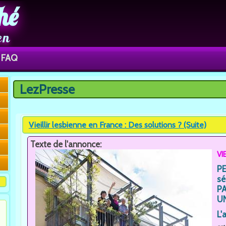
hé
en
FAQ
LezPresse
Vous êtes ici
Vieillir lesbienne en France : Des solutions ? (Suite)
Texte de l'annonce:
VI
P
sé
P
U
L'