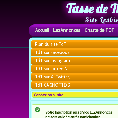
Tasse de T
Site Lesbi
Accueil
LezAnnonces
Charte de TDT
Plan du site TdT
TdT sur Facebook
TdT sur Instagram
TdT sur LinkedIN
TdT sur X (Twitter)
TdT CAGNOTTE(S)
Connexion au site
Votre Inscription au service LEZAnnonces
ne sera validée après participation