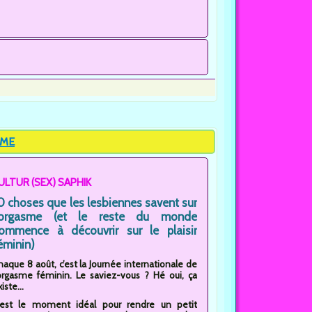
SME
ULTUR (SEX) SAPHIK
0 choses que les lesbiennes savent sur
'orgasme (et le reste du monde
ommence à découvrir sur le plaisir
éminin)
haque 8 août, c’est la Journée internationale de
’orgasme féminin. Le saviez-vous ? Hé oui, ça
iste...
'est le moment idéal pour rendre un petit