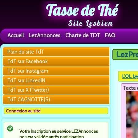
Tasse de Thé
Site Lesbien
Accueil
LezAnnonces
Charte de TDT
FAQ
Plan du site TdT
LezPr
Vous êtes 
TdT sur Facebook
TdT sur Instagram
L’OL Ly
TdT sur LinkedIN
Texte 
TdT sur X (Twitter)
TdT CAGNOTTE(S)
Connexion au site
Votre Inscription au service LEZAnnonces
ne sera validée après participation