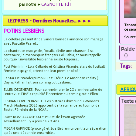
par notre
►
CAGNOTTE TdT
LEZPRESS - Dernières Nouvelles...►►►
Tenant 
ce sera
POTINS LESBIENS
Source
La célèbre présentatrice Sandra Barneda annonce son mariage
avec Pascalle Paerel...
Poids:
La chanteuse espagnole, Rosalía dédie une chanson à sa
0
partenaire, le mannequin français, Loli Bahía, et nous rappelle
pourquoi l’invisibilité lesbienne existe toujours...
Tags:
Foot Féminin - Lola Gallardo et Cristina Vicente, stars du football
féminin espagnol, attendent leur premier bébé !
La Star De "Vanderpump Rules" (série TV American reality ),
Dayna Kathan fait son coming out Lesbien...
AFRIQUE
ELLEN DEGENERES : Pour commémorer le 20e anniversaire de
l’entrevue TIME a republié l’interview du coming out d’Ellen...
Texte 
LESBIAN LOVE IN BASKET : Les histoires d’amour du Women’s
March Madness 2026 apportent de la romance au tournoi de
Basket Féminin de la NCAA...
RUBY ROSE ACCUSE KATY PERRY de l'avoir agressée
sexuellement Il y à près de 20 Ans...
MEGAN RAPINOE (photo g.) et Sue Bird annoncent leur séparation
après une décennie ensemble...