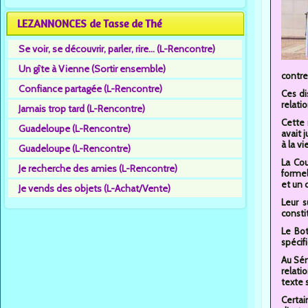
LEZANNONCES de Tasse de Thé
Se voir, se découvrir, parler, rire... (L-Rencontre)
Un gîte à Vienne (Sortir ensemble)
contre
Confiance partagée (L-Rencontre)
Ces di
relati
Jamais trop tard (L-Rencontre)
Cette 
Guadeloupe (L-Rencontre)
avait 
à la vi
Guadeloupe (L-Rencontre)
La Cou
Je recherche des amies (L-Rencontre)
formel
et un 
Je vends des objets (L-Achat/Vente)
Leur s
consti
Le Bo
spécif
Au Sén
relati
texte 
Certai