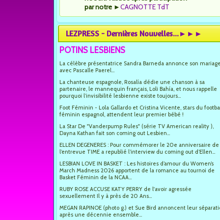
par notre
►
CAGNOTTE TdT
LEZPRESS - Dernières Nouvelles...►►►
POTINS LESBIENS
La célèbre présentatrice Sandra Barneda annonce son mariag
avec Pascalle Paerel...
La chanteuse espagnole, Rosalía dédie une chanson à sa
partenaire, le mannequin français, Loli Bahía, et nous rappelle
pourquoi l’invisibilité lesbienne existe toujours...
Foot Féminin - Lola Gallardo et Cristina Vicente, stars du footba
féminin espagnol, attendent leur premier bébé !
La Star De "Vanderpump Rules" (série TV American reality ),
Dayna Kathan fait son coming out Lesbien...
ELLEN DEGENERES : Pour commémorer le 20e anniversaire de
l’entrevue TIME a republié l’interview du coming out d’Ellen...
LESBIAN LOVE IN BASKET : Les histoires d’amour du Women’s
March Madness 2026 apportent de la romance au tournoi de
Basket Féminin de la NCAA...
RUBY ROSE ACCUSE KATY PERRY de l'avoir agressée
sexuellement Il y à près de 20 Ans...
MEGAN RAPINOE (photo g.) et Sue Bird annoncent leur séparat
après une décennie ensemble...