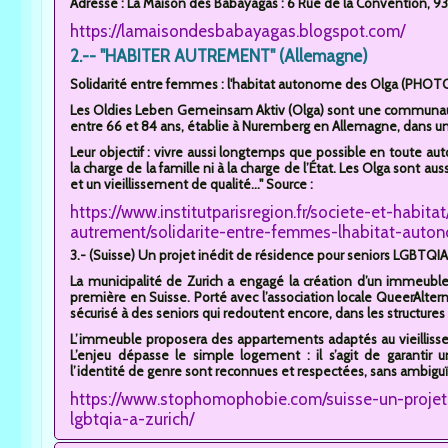
Adresse : La Maison des Babayagas : 6 Rue de la Convention, 931
https://lamaisondesbabayagas.blogspot.com/
2.-- "HABITER AUTREMENT" (Allemagne)
Solidarité entre femmes : l'habitat autonome des Olga (PHOT
Les Oldies Leben Gemeinsam Aktiv (Olga) sont une communau
entre 66 et 84 ans, établie à Nuremberg en Allemagne, dans un
Leur objectif : vivre aussi longtemps que possible en toute au
la charge de la famille ni à la charge de l’État. Les Olga sont au
et un vieillissement de qualité..." Source :
https://www.institutparisregion.fr/societe-et-habit
autrement/solidarite-entre-femmes-lhabitat-auto
3.- (Suisse) Un projet inédit de résidence pour seniors LGBTQIA+
La municipalité de Zurich a engagé la création d’un immeub
première en Suisse. Porté avec l’association locale QueerAltern, l
sécurisé à des seniors qui redoutent encore, dans les structures c
L’immeuble proposera des appartements adaptés au vieillissem
L’enjeu dépasse le simple logement : il s’agit de garantir 
l’identité de genre sont reconnues et respectées, sans ambiguïté
https://www.stophomophobie.com/suisse-un-projet-
lgbtqia-a-zurich/