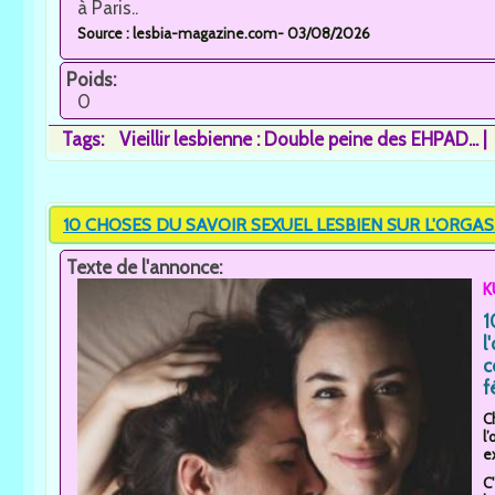
à Paris..
Source : lesbia-magazine.com- 03/08/2026
Poids:
0
Tags:
Vieillir lesbienne : Double peine des EHPAD...
10 CHOSES DU SAVOIR SEXUEL LESBIEN SUR L'ORGA
Texte de l'annonce:
K
1
l
c
f
C
l
ex
C