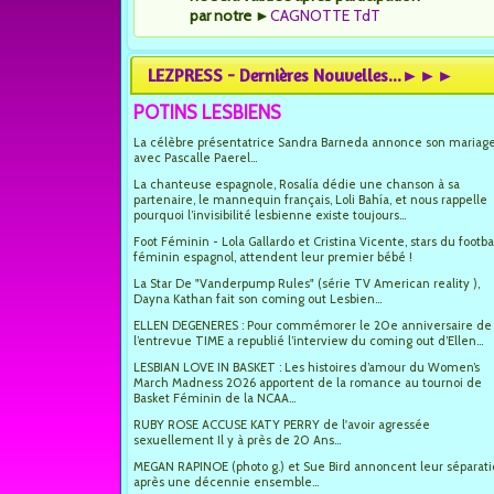
par notre
►
CAGNOTTE TdT
LEZPRESS - Dernières Nouvelles...►►►
POTINS LESBIENS
La célèbre présentatrice Sandra Barneda annonce son mariag
avec Pascalle Paerel...
La chanteuse espagnole, Rosalía dédie une chanson à sa
partenaire, le mannequin français, Loli Bahía, et nous rappelle
pourquoi l’invisibilité lesbienne existe toujours...
Foot Féminin - Lola Gallardo et Cristina Vicente, stars du footba
féminin espagnol, attendent leur premier bébé !
La Star De "Vanderpump Rules" (série TV American reality ),
Dayna Kathan fait son coming out Lesbien...
ELLEN DEGENERES : Pour commémorer le 20e anniversaire de
l’entrevue TIME a republié l’interview du coming out d’Ellen...
LESBIAN LOVE IN BASKET : Les histoires d’amour du Women’s
March Madness 2026 apportent de la romance au tournoi de
Basket Féminin de la NCAA...
RUBY ROSE ACCUSE KATY PERRY de l'avoir agressée
sexuellement Il y à près de 20 Ans...
MEGAN RAPINOE (photo g.) et Sue Bird annoncent leur séparat
après une décennie ensemble...