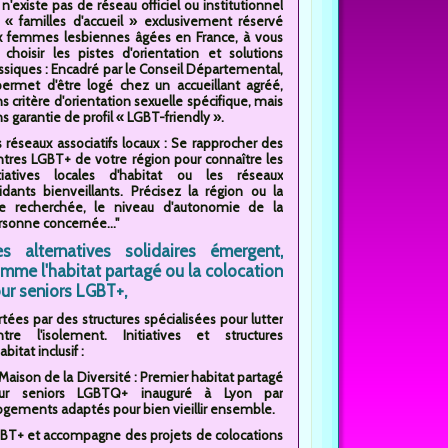
l n'existe pas de réseau officiel ou institutionnel
 « familles d'accueil » exclusivement réservé
x femmes lesbiennes âgées en France, à vous
 choisir les pistes d'orientation et solutions
assiques : Encadré par le Conseil Départemental,
 permet d'être logé chez un accueillant agréé,
s critère d'orientation sexuelle spécifique, mais
s garantie de profil « LGBT-friendly ».
s réseaux associatifs locaux : Se rapprocher des
ntres LGBT+ de votre région pour connaître les
itiatives locales d'habitat ou les réseaux
aidants bienveillants. Précisez la région ou la
lle recherchée, le niveau d'autonomie de la
rsonne concernée..."
s alternatives solidaires émergent,
mme l'habitat partagé ou la colocation
ur seniors LGBT+,
tées par des structures spécialisées pour lutter
ntre l'isolement. Initiatives et structures
abitat inclusif :
Maison de la Diversité : Premier habitat partagé
ur seniors LGBTQ+ inauguré à Lyon par
logements adaptés pour bien vieillir ensemble.
s LGBT+ et accompagne des projets de colocations