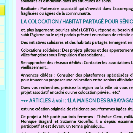
solidaires et d'inclusion dans les structures de soins.
Basiliade : Partenaire associatif qui s'investit dans l'acco
fragilisées ou âgées de la communauté.
LA COLOCATION / HABITAT PARTAGÉ POUR SÉNIOR
et, plus largement, pour les aînés LGBTQ+, répond au besoin de v
subir l'âgisme ou le rejet parfois présent en maison de retraite c
Des initiatives solidaires et des habitats partagés émergent en 
Colocations solidaires : Des projets pilotes et des appartement
villes françaises sous l'impulsion d'associations...
Se rapprocher des réseaux dédiés : Contacter les associations 
vieillissement...
Annonces ciblées : Consulter des plateformes spécialisées 
pour trouver ou proposer une colocation entre seniors affinitaire
Dans vos recherches, précisez la région ou la ville où vous 
projet associatif encadré ou une colocation privée... etc."
+++ ARTICLES à voir : 1.LA MAISON DES BABAYAGA
est une création originale de résidence pour femmes âgées sit
Ce projet a été porté par trois femmes : Thérèse Clerc, militant
Monique Bragard et Suzanne Gouëffic. Il a depuis essaimé
participatif et est devenu un terme générique...