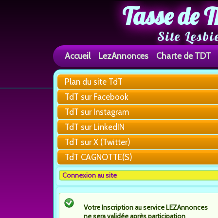
Tasse de T
Site Lesbi
Accueil
LezAnnonces
Charte de TDT
Plan du site TdT
TdT sur Facebook
TdT sur Instagram
TdT sur LinkedIN
TdT sur X (Twitter)
TdT CAGNOTTE(S)
Connexion au site
Votre Inscription au service LEZAnnonces
ne sera validée après participation