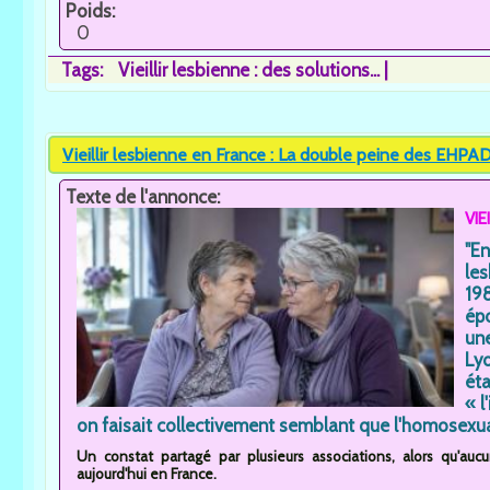
Poids:
0
Tags:
Vieillir lesbienne : des solutions...
Vieillir lesbienne en France : La double peine des EHPAD.
Texte de l'annonce:
VIE
"E
les
19
épo
un
Lyo
ét
« l
on faisait collectivement semblant que l'homosexuali
Un constat partagé par plusieurs associations, alors qu'au
aujourd'hui en France.