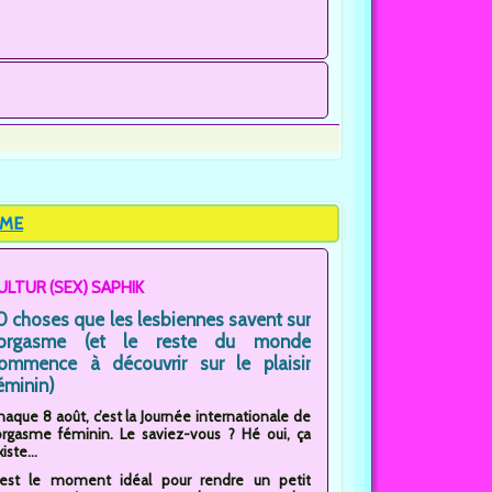
SME
ULTUR (SEX) SAPHIK
0 choses que les lesbiennes savent sur
'orgasme (et le reste du monde
ommence à découvrir sur le plaisir
éminin)
haque 8 août, c’est la Journée internationale de
’orgasme féminin. Le saviez-vous ? Hé oui, ça
iste...
'est le moment idéal pour rendre un petit