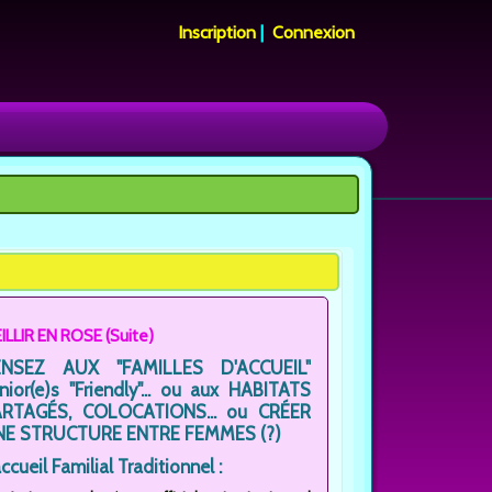
Inscription
|
Connexion
EILLIR EN ROSE (Suite)
ENSEZ AUX "FAMILLES D'ACCUEIL"
nior(e)s "Friendly"... ou aux HABITATS
ARTAGÉS, COLOCATIONS... ou CRÉER
NE STRUCTURE ENTRE FEMMES (?)
accueil Familial Traditionnel :