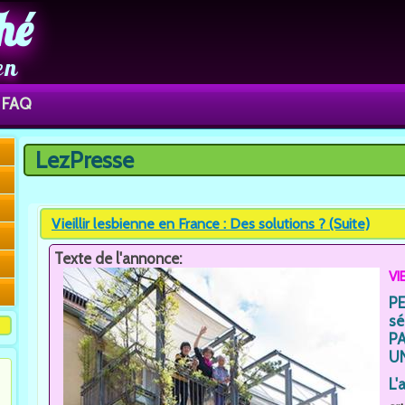
hé
en
FAQ
LezPresse
Vous êtes ici
Vieillir lesbienne en France : Des solutions ? (Suite)
Texte de l'annonce:
VI
P
sé
P
U
L'