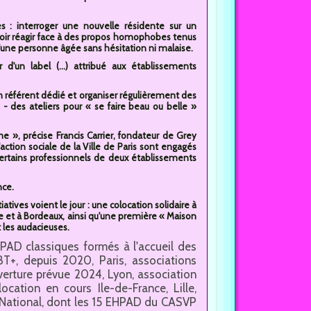
 : interroger une nouvelle résidente sur un
oir réagir face à des propos homophobes tenus
une personne âgée sans hésitation ni malaise.
 d'un label (...) attribué aux établissements
n référent dédié et organiser régulièrement des
ts - des ateliers pour « se faire beau ou belle »
me », précise Francis Carrier, fondateur de Grey
action sociale de la Ville de Paris sont engagés
 certains professionnels de deux établissements
nce.
tives voient le jour : une colocation solidaire à
lle et à Bordeaux, ainsi qu'une première « Maison
t les audacieuses.
EHPAD classiques formés à l'accueil des
T+, depuis 2020, Paris, associations
uverture prévue 2024, Lyon, association
cation en cours Ile-de-France, Lille,
National, dont les 15 EHPAD du CASVP