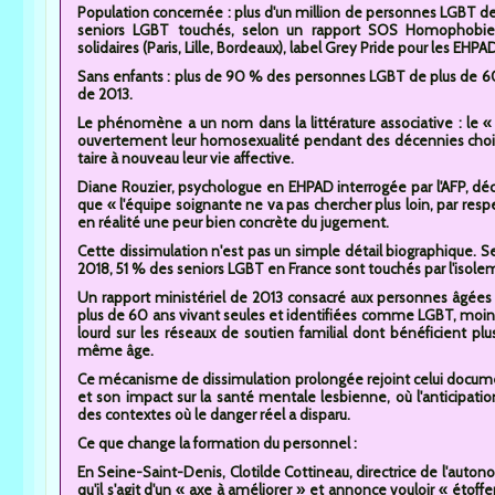
Population concernée : plus d'un million de personnes LGBT de
seniors LGBT touchés, selon un rapport SOS Homophobie de
solidaires (Paris, Lille, Bordeaux), label Grey Pride pour les EHPA
Sans enfants : plus de 90 % des personnes LGBT de plus de 60 
de 2013.
Le phénomène a un nom dans la littérature associative : le «
ouvertement leur homosexualité pendant des décennies chois
taire à nouveau leur vie affective.
Diane Rouzier, psychologue en EHPAD interrogée par l'AFP, décr
que « l'équipe soignante ne va pas chercher plus loin, par re
en réalité une peur bien concrète du jugement.
Cette dissimulation n'est pas un simple détail biographique.
2018, 51 % des seniors LGBT en France sont touchés par l'isolem
Un rapport ministériel de 2013 consacré aux personnes âgées 
plus de 60 ans vivant seules et identifiées comme LGBT, moins
lourd sur les réseaux de soutien familial dont bénéficient p
même âge.
Ce mécanisme de dissimulation prolongée rejoint celui documen
et son impact sur la santé mentale lesbienne, où l'anticipat
des contextes où le danger réel a disparu.
Ce que change la formation du personnel :
En Seine-Saint-Denis, Clotilde Cottineau, directrice de l'auto
qu'il s'agit d'un « axe à améliorer » et annonce vouloir « étof