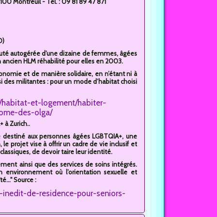
00 Montreuil - Tél. : 09 81 89 47 871
O)
té autogérée d’une dizaine de femmes, âgées
 ancien HLM réhabilité pour elles en 2003.
tonomie et de manière solidaire, en n’étant ni à
ssi des militantes : pour un mode d’habitat choisi
at/habitat-et-logement/habiter-
nome-des-olga/
 à Zurich..
le destiné aux personnes âgées LGBTQIA+, une
e projet vise à offrir un cadre de vie inclusif et
lassiques, de devoir taire leur identité.
ent ainsi que des services de soins intégrés.
un environnement où l’orientation sexuelle et
..." Source :
inedit-de-residence-pour-seniors-