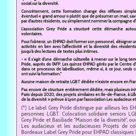
social sur la diversité.
Concrètement, cette formation change des réflexes simples
éventuel « grand amour » plutôt que de présumer un mari, sav
par d'autres résidents, ou simplement nommer la compagne d'
L'association Grey Pride a structuré cette démarche autour
volontaires.
Pour l'obtenir, un EHPAD doit former son personnel, désigner u
activités en lien avec l'affectivité et la diversité des résiden
jusqu'à des lectures de textes plus intimes.
- « Il s'agit d'une démarche culturelle à mener sur le long ter
Pride, auprès de l'AFP. Les quinze EHPAD gérés par le Centre d'
dans ce processus de labellisation, même si, à ce jour, seuls
ont suivi la formation."
Aucune maison de retraite LGBT dédiée n'existe encore en Fra
Pas encore de structure entièrement dédiée, mais plusieurs initia
Paris depuis 2020, des projets similaires en Ile-de-France, à Li
de la diversité » prévue à Lyon par l'association Les audacieux e
(*) Le label Grey Pride distingue par ailleurs les 
personnes LGBT. Colocation solidaire seniors LGB
Grey Pride et Basiliade "Maison de la diversité", o
Les audacieux et les audacieuses Projets de colo
Bordeaux Label Grey Pride pour EHPAD classiques 