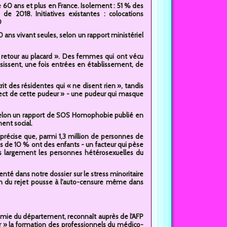
 60 ans et plus en France. Isolement : 51 % des
 2018. Initiatives existantes : colocations
D
ans vivant seules, selon un rapport ministériel
 retour au placard ». Des femmes qui ont vécu
issent, une fois entrées en établissement, de
it des résidentes qui « ne disent rien », tandis
spect de cette pudeur » - une pudeur qui masque
 Selon un rapport de SOS Homophobie publié en
ent social.
précise que, parmi 1,3 million de personnes de
 de 10 % ont des enfants - un facteur qui pèse
lus largement les personnes hétérosexuelles du
té dans notre dossier sur le stress minoritaire
ion du rejet pousse à l'auto-censure même dans
nomie du département, reconnaît auprès de l'AFP
fer » la formation des professionnels du médico-