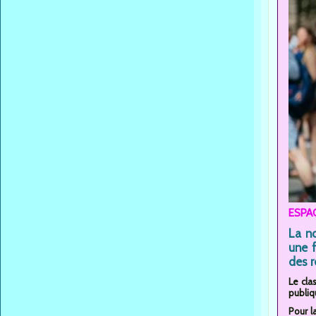
ESPAG
La n
une f
des r
Le cla
publiq
Pour l