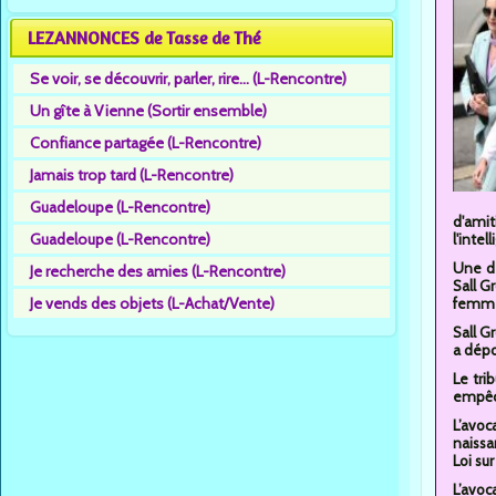
LEZANNONCES de Tasse de Thé
Se voir, se découvrir, parler, rire... (L-Rencontre)
Un gîte à Vienne (Sortir ensemble)
Confiance partagée (L-Rencontre)
Jamais trop tard (L-Rencontre)
Guadeloupe (L-Rencontre)
d'amit
Guadeloupe (L-Rencontre)
l'intel
Une dé
Je recherche des amies (L-Rencontre)
Sall G
Je vends des objets (L-Achat/Vente)
femme 
Sall G
a dépo
Le tri
empêch
L’avoc
naissa
Loi sur
L’avoc