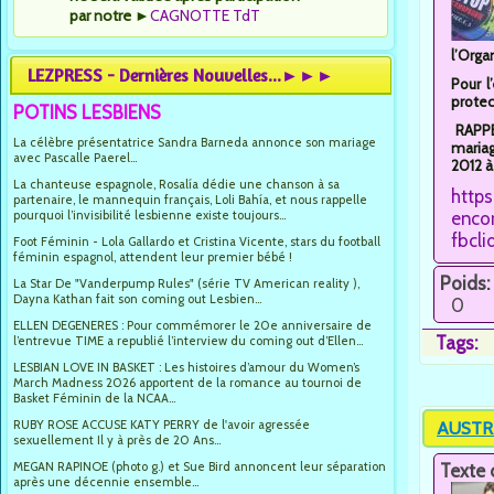
par notre
►
CAGNOTTE TdT
l’Orga
LEZPRESS - Dernières Nouvelles...►►►
Pour l
protec
POTINS LESBIENS
RAPPEL
La célèbre présentatrice Sandra Barneda annonce son mariage
mariag
avec Pascalle Paerel...
2012 à
La chanteuse espagnole, Rosalía dédie une chanson à sa
http
partenaire, le mannequin français, Loli Bahía, et nous rappelle
pourquoi l’invisibilité lesbienne existe toujours...
encor
fbcl
Foot Féminin - Lola Gallardo et Cristina Vicente, stars du football
féminin espagnol, attendent leur premier bébé !
Poids:
La Star De "Vanderpump Rules" (série TV American reality ),
Dayna Kathan fait son coming out Lesbien...
0
ELLEN DEGENERES : Pour commémorer le 20e anniversaire de
Tags:
l’entrevue TIME a republié l’interview du coming out d’Ellen...
LESBIAN LOVE IN BASKET : Les histoires d’amour du Women’s
March Madness 2026 apportent de la romance au tournoi de
Basket Féminin de la NCAA...
RUBY ROSE ACCUSE KATY PERRY de l'avoir agressée
AUSTRAL
sexuellement Il y à près de 20 Ans...
MEGAN RAPINOE (photo g.) et Sue Bird annoncent leur séparation
Texte 
après une décennie ensemble...