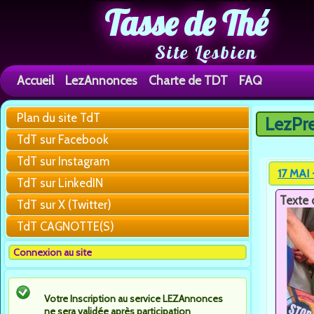
Tasse de Thé
Site Lesbien
Accueil
LezAnnonces
Charte de TDT
FAQ
Plan du site TdT
LezPr
Vous êtes 
TdT sur Facebook
TdT sur Instagram
17 MAI
TdT sur LinkedIN
Texte 
TdT sur X (Twitter)
TdT CAGNOTTE(S)
Connexion au site
Votre Inscription au service LEZAnnonces
ne sera validée après participation