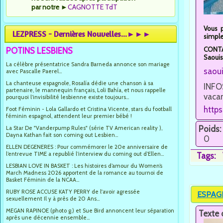
par notre
►
CAGNOTTE TdT
Vous 
LEZPRESS - Dernières Nouvelles...►►►
simple
CONTAC
POTINS LESBIENS
Saouis
La célèbre présentatrice Sandra Barneda annonce son mariage
saou
avec Pascalle Paerel...
La chanteuse espagnole, Rosalía dédie une chanson à sa
INFOS
partenaire, le mannequin français, Loli Bahía, et nous rappelle
vacan
pourquoi l’invisibilité lesbienne existe toujours...
http
Foot Féminin - Lola Gallardo et Cristina Vicente, stars du football
féminin espagnol, attendent leur premier bébé !
Poids:
La Star De "Vanderpump Rules" (série TV American reality ),
Dayna Kathan fait son coming out Lesbien...
0
ELLEN DEGENERES : Pour commémorer le 20e anniversaire de
l’entrevue TIME a republié l’interview du coming out d’Ellen...
Tags:
LESBIAN LOVE IN BASKET : Les histoires d’amour du Women’s
March Madness 2026 apportent de la romance au tournoi de
Basket Féminin de la NCAA...
RUBY ROSE ACCUSE KATY PERRY de l'avoir agressée
ESPAGNE
sexuellement Il y à près de 20 Ans...
MEGAN RAPINOE (photo g.) et Sue Bird annoncent leur séparation
Texte 
après une décennie ensemble...