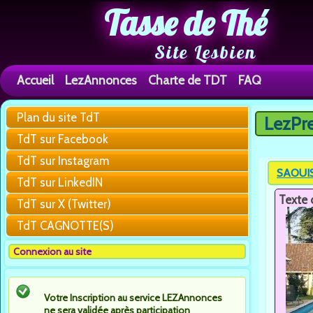
Tasse de Thé
Site Lesbien
Accueil
LezAnnonces
Charte de TDT
FAQ
Plan du site TdT
LezPr
Vous êtes 
TdT sur Facebook
TdT sur Instagram
SAOUIS
TdT sur LinkedIN
Texte 
TdT sur X (Twitter)
TdT CAGNOTTE(S)
Connexion au site
Votre Inscription au service LEZAnnonces
ne sera validée après participation