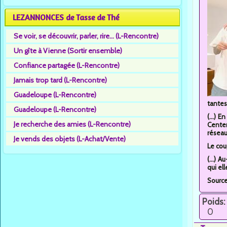
LEZANNONCES de Tasse de Thé
Se voir, se découvrir, parler, rire... (L-Rencontre)
Un gîte à Vienne (Sortir ensemble)
Confiance partagée (L-Rencontre)
Jamais trop tard (L-Rencontre)
Guadeloupe (L-Rencontre)
tantes.
Guadeloupe (L-Rencontre)
(...) 
Je recherche des amies (L-Rencontre)
Center
réseaux
Je vends des objets (L-Achat/Vente)
Le cou
(...) 
qui el
Source
Poids:
0