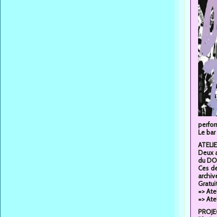
perfor
Le bar
ATELI
Deux a
du DO
Ces de
archiv
Gratui
=> Ate
=> Ate
PROJE