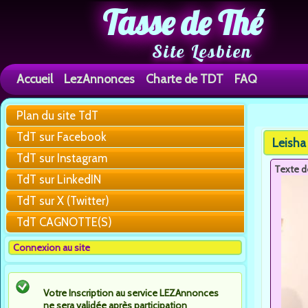
Tasse de Thé
Site Lesbien
Accueil
LezAnnonces
Charte de TDT
FAQ
Plan du site TdT
Vous êtes 
TdT sur Facebook
Leisha
TdT sur Instagram
Texte d
TdT sur LinkedIN
TdT sur X (Twitter)
TdT CAGNOTTE(S)
Connexion au site
Votre Inscription au service LEZAnnonces
ne sera validée après participation