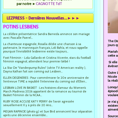
par notre
►
CAGNOTTE TdT
LEZPRESS - Dernières Nouvelles...►►►
POTINS LESBIENS
La célèbre présentatrice Sandra Barneda annonce son mariage
avec Pascalle Paerel...
The Di
La chanteuse espagnole, Rosalía dédie une chanson à sa
jours q
partenaire, le mannequin français, Loli Bahía, et nous rappelle
pourquoi l’invisibilité lesbienne existe toujours...
Mariah
cette 
Foot Féminin - Lola Gallardo et Cristina Vicente, stars du football
féminin espagnol, attendent leur premier bébé !
Si elle
événem
La Star De "Vanderpump Rules" (série TV American reality ),
Dayna Kathan fait son coming out Lesbien...
Outre L
Nicole
ELLEN DEGENERES : Pour commémorer le 20e anniversaire de
la réal
l’entrevue TIME a republié l’interview du coming out d’Ellen...
Lorsqu
LESBIAN LOVE IN BASKET : Les histoires d’amour du Women’s
épisod
March Madness 2026 apportent de la romance au tournoi de
voulaie
Basket Féminin de la NCAA...
RUBY ROSE ACCUSE KATY PERRY de l'avoir agressée
Je n’ai
sexuellement Il y à près de 20 Ans...
existe
aiment 
MEGAN RAPINOE (photo g.) et Sue Bird annoncent leur séparation
après une décennie ensemble...
Source