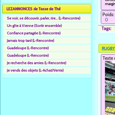
margin
LEZANNONCES de Tasse de Thé
Poids:
Se voir, se découvrir, parler, rire... (L-Rencontre)
0
Un gîte à Vienne (Sortir ensemble)
Tags:
Confiance partagée (L-Rencontre)
Jamais trop tard (L-Rencontre)
Guadeloupe (L-Rencontre)
RUGBY F
Guadeloupe (L-Rencontre)
Texte 
Je recherche des amies (L-Rencontre)
Je vends des objets (L-Achat/Vente)