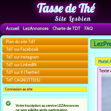
Tasse de Thé
Site Lesbien
Accueil
LezAnnonces
Charte de TDT
FAQ
Plan du site TdT
LezPr
Vous êtes 
TdT sur Facebook
TdT sur Instagram
Muriel 
TdT sur LinkedIN
Texte 
TdT sur X (Twitter)
TdT CAGNOTTE(S)
Connexion au site
Votre Inscription au service LEZAnnonces
ne sera validée après participation