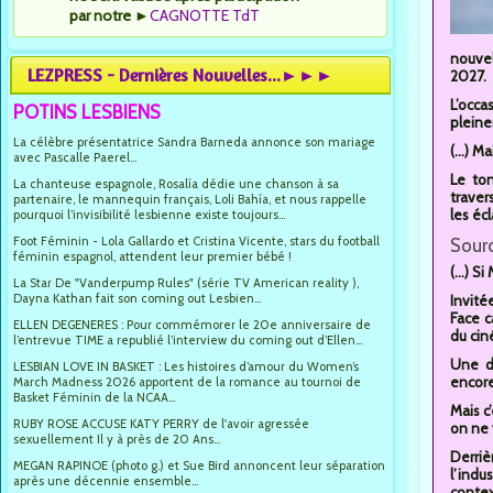
par notre
►
CAGNOTTE TdT
nouvel
LEZPRESS - Dernières Nouvelles...►►►
2027.
L’occa
POTINS LESBIENS
pleine
La célèbre présentatrice Sandra Barneda annonce son mariage
(...) M
avec Pascalle Paerel...
Le ton
La chanteuse espagnole, Rosalía dédie une chanson à sa
traver
partenaire, le mannequin français, Loli Bahía, et nous rappelle
les éc
pourquoi l’invisibilité lesbienne existe toujours...
Foot Féminin - Lola Gallardo et Cristina Vicente, stars du football
Sourc
féminin espagnol, attendent leur premier bébé !
(...) S
La Star De "Vanderpump Rules" (série TV American reality ),
Dayna Kathan fait son coming out Lesbien...
Invité
Face c
ELLEN DEGENERES : Pour commémorer le 20e anniversaire de
du cin
l’entrevue TIME a republié l’interview du coming out d’Ellen...
Une dé
LESBIAN LOVE IN BASKET : Les histoires d’amour du Women’s
encor
March Madness 2026 apportent de la romance au tournoi de
Basket Féminin de la NCAA...
Mais c
RUBY ROSE ACCUSE KATY PERRY de l'avoir agressée
on ne 
sexuellement Il y à près de 20 Ans...
Derriè
MEGAN RAPINOE (photo g.) et Sue Bird annoncent leur séparation
l’indu
après une décennie ensemble...
contex