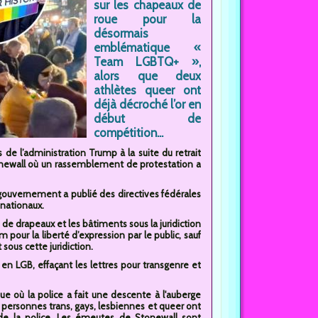
sur les chapeaux de
roue pour la
désormais
emblématique «
Team LGBTQ+ »,
alors que deux
athlètes queer ont
déjà décroché l’or en
début de
compétition...
 l’administration Trump à la suite du retrait
onewall où un rassemblement de protestation a
gouvernement a publié des directives fédérales
 nationaux.
de drapeaux et les bâtiments sous la juridiction
m pour la liberté d’expression par le public, sauf
ous cette juridiction.
n LGB, effaçant les lettres pour transgenre et
où la police a fait une descente à l'auberge
s personnes trans, gays, lesbiennes et queer ont
 de la police. Les émeutes de Stonewall sont