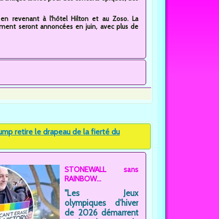
n revenant à l'hôtel Hilton et au Zoso. La
ment seront annoncées en juin, avec plus de
p retire le drapeau de la fierté du
STONEWALL sans
RAINBOW...
"Les Jeux
olympiques d’hiver
de 2026 démarrent