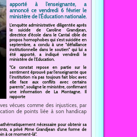
apporté à l’enseignante, a
annoncé ce vendredi 6 février le
ministère de l’Éducation nationale.
L’enquête administrative diligentée après
le suicide de Caroline Grandjean,
directrice d’école dans le Cantal cible de
propos homophobes qui s’est suicidée en
septembre, a conclu à une "défaillance
institutionnelle dans le soutien" qui lui a
été apporté, a indiqué vendredi le
ministère de l’Education.
"Ce constat repose en partie sur le
sentiment éprouvé par l’enseignante que
l’institution n’a pas toujours fait bloc avec
elle face aux conflits avec certains
parents", souligne le ministère, confirmant
une information de La Montagne. Il
rapporte
ives vécues comme des injustices, par
ication de points liée à son handicap
s mathématiquement nécessaire pour obtenir sa
ements, a privé Mme Grandjean d’une forme de
soin à ce moment-là".