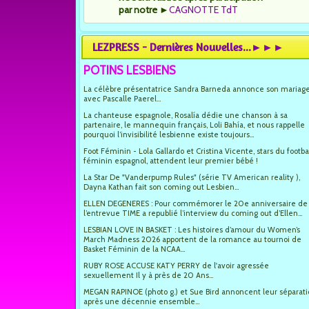
par notre
►
CAGNOTTE TdT
LEZPRESS - Dernières Nouvelles...►►►
POTINS LESBIENS
La célèbre présentatrice Sandra Barneda annonce son mariag
avec Pascalle Paerel...
La chanteuse espagnole, Rosalía dédie une chanson à sa
partenaire, le mannequin français, Loli Bahía, et nous rappelle
pourquoi l’invisibilité lesbienne existe toujours...
Foot Féminin - Lola Gallardo et Cristina Vicente, stars du footba
féminin espagnol, attendent leur premier bébé !
La Star De "Vanderpump Rules" (série TV American reality ),
Dayna Kathan fait son coming out Lesbien...
ELLEN DEGENERES : Pour commémorer le 20e anniversaire de
l’entrevue TIME a republié l’interview du coming out d’Ellen...
LESBIAN LOVE IN BASKET : Les histoires d’amour du Women’s
March Madness 2026 apportent de la romance au tournoi de
Basket Féminin de la NCAA...
RUBY ROSE ACCUSE KATY PERRY de l'avoir agressée
sexuellement Il y à près de 20 Ans...
MEGAN RAPINOE (photo g.) et Sue Bird annoncent leur séparat
après une décennie ensemble...