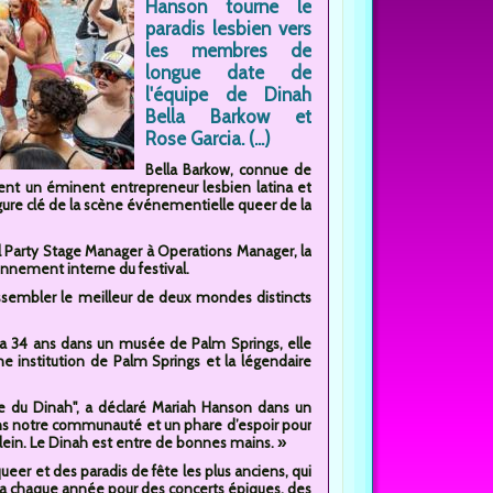
Hanson tourne le
paradis lesbien vers
les membres de
longue date de
l'équipe de Dinah
Bella Barkow et
Rose Garcia. (...)
Bella Barkow, connue de
ent un éminent entrepreneur lesbien latina et
ure clé de la scène événementielle queer de la
ol Party Stage Manager à Operations Manager, la
nnement interne du festival.
assembler le meilleur de deux mondes distincts
 a 34 ans dans un musée de Palm Springs, elle
une institution de Palm Springs et la légendaire
rôle du Dinah", a déclaré Mariah Hanson dans un
s notre communauté et un phare d’espoir pour
lein. Le Dinah est entre de bonnes mains. »
er et des paradis de fête les plus anciens, qui
lla chaque année pour des concerts épiques, des