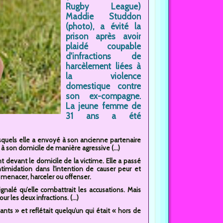
Rugby League)
Maddie Studdon
(photo), a évité la
prison après avoir
plaidé coupable
d'infractions de
harcèlement liées à
la violence
domestique contre
son ex-compagne.
La jeune femme de
31 ans a été
desquels elle a envoyé à son ancienne partenaire
 à son domicile de manière agressive (...)
t devant le domicile de la victime. Elle a passé
ntimidation dans l'intention de causer peur et
 menacer, harceler ou offenser.
gnalé qu’elle combattrait les accusations. Mais
 les deux infractions. (...)
ants » et reflétait quelqu’un qui était « hors de