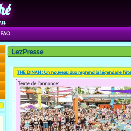
hé
en
FAQ
LezPresse
Vous êtes ici
THE DINAH : Un nouveau duo reprend la légendaire fête
Texte de l'annonce: