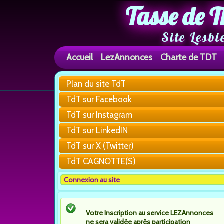
Tasse de T
Site Lesbi
Accueil
LezAnnonces
Charte de TDT
Plan du site TdT
TdT sur Facebook
TdT sur Instagram
TdT sur LinkedIN
TdT sur X (Twitter)
TdT CAGNOTTE(S)
Connexion au site
Votre Inscription au service LEZAnnonces
ne sera validée après participation