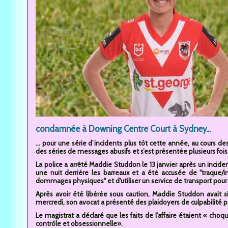
condamnée à Downing Centre Court à Sydney...
... pour une série d’incidents plus tôt cette année, au cours 
des séries de messages abusifs et s’est présentée plusieurs fois
La police a arrêté Maddie Studdon le 13 janvier après un inciden
une nuit derrière les barreaux et a été accusée de "traque/i
dommages physiques" et d'utiliser un service de transport pour
Après avoir été libérée sous caution, Maddie Studdon avait si
mercredi, son avocat a présenté des plaidoyers de culpabilité pour
Le magistrat a déclaré que les faits de l’affaire étaient « choqu
contrôle et obsessionnelle».