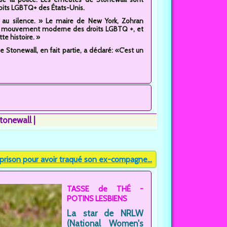
ts LGBTQ+ des États-Unis.
 au silence. » Le maire de New York, Zohran
 du mouvement moderne des droits LGBTQ +, et
te histoire. »
de Stonewall, en fait partie, a déclaré: «C'est un
tonewall
prison pour avoir traqué son ex-compagne...
TASSE de THÉ -
POTINS LESBIENS
La star de NRLW
(National Women's