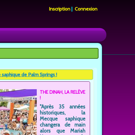
Inscription
|
Connexion
 saphique de Palm Springs !
THE DINAH, LA RELÈVE
!
"Après 35 années
historiques, la
Mecque saphique
changera de main
alors que Mariah