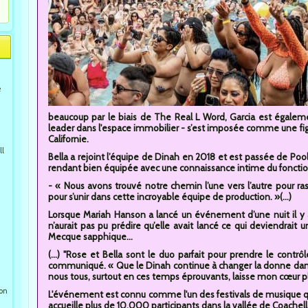
e
beaucoup par le biais de The Real L Word, Garcia est égalem
leader dans l'espace immobilier - s’est imposée comme une fig
Californie.
ll
Bella a rejoint l’équipe de Dinah en 2018 et est passée de Po
rendant bien équipée avec une connaissance intime du fonctio
- « Nous avons trouvé notre chemin l’une vers l’autre pour r
pour s’unir dans cette incroyable équipe de production. »(...)
Lorsque Mariah Hanson a lancé un événement d’une nuit il y
n’aurait pas pu prédire qu’elle avait lancé ce qui deviendrait 
Mecque sapphique...
(...) "Rose et Bella sont le duo parfait pour prendre le cont
communiqué. « Que le Dinah continue à changer la donne dan
nous tous, surtout en ces temps éprouvants, laisse mon cœur p
ion
L'événement est connu comme l'un des festivals de musique que
accueille plus de 10.000 participants dans la vallée de Coache