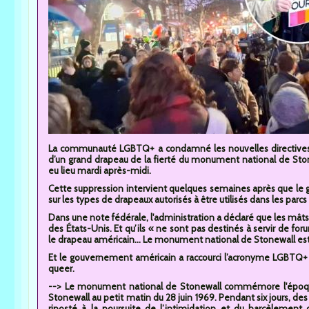
La communauté LGBTQ+ a condamné les nouvelles directives de
d’un grand drapeau de la fierté du monument national de St
eu lieu mardi après-midi.
Cette suppression intervient quelques semaines après que le 
sur les types de drapeaux autorisés à être utilisés dans les parcs
Dans une note fédérale, l'administration a déclaré que les mâts 
des États-Unis. Et qu’ils « ne sont pas destinés à servir de foru
le drapeau américain... Le monument national de Stonewall est s
Et le gouvernement américain a raccourci l’acronyme LGBTQ+ e
queer.
--> Le monument national de Stonewall commémore l'époque 
Stonewall au petit matin du 28 juin 1969. Pendant six jours, de
riposté à la poursuite de l’intimidation et du harcèlement