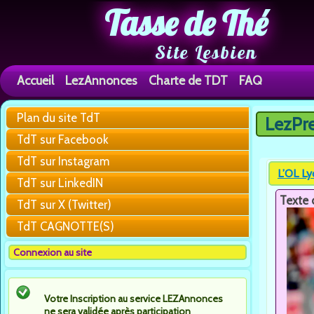
Tasse de Thé
Site Lesbien
Accueil
LezAnnonces
Charte de TDT
FAQ
Plan du site TdT
LezPr
Vous êtes 
TdT sur Facebook
TdT sur Instagram
L’OL Ly
TdT sur LinkedIN
Texte 
TdT sur X (Twitter)
TdT CAGNOTTE(S)
Connexion au site
Votre Inscription au service LEZAnnonces
ne sera validée après participation