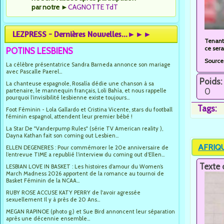
par notre
►
CAGNOTTE TdT
LEZPRESS - Dernières Nouvelles...►►►
Tenant 
ce sera
POTINS LESBIENS
Source
La célèbre présentatrice Sandra Barneda annonce son mariage
avec Pascalle Paerel...
Poids:
La chanteuse espagnole, Rosalía dédie une chanson à sa
0
partenaire, le mannequin français, Loli Bahía, et nous rappelle
pourquoi l’invisibilité lesbienne existe toujours...
Tags:
Foot Féminin - Lola Gallardo et Cristina Vicente, stars du football
féminin espagnol, attendent leur premier bébé !
La Star De "Vanderpump Rules" (série TV American reality ),
Dayna Kathan fait son coming out Lesbien...
AFRIQUE
ELLEN DEGENERES : Pour commémorer le 20e anniversaire de
l’entrevue TIME a republié l’interview du coming out d’Ellen...
Texte 
LESBIAN LOVE IN BASKET : Les histoires d’amour du Women’s
March Madness 2026 apportent de la romance au tournoi de
Basket Féminin de la NCAA...
RUBY ROSE ACCUSE KATY PERRY de l'avoir agressée
sexuellement Il y à près de 20 Ans...
MEGAN RAPINOE (photo g.) et Sue Bird annoncent leur séparation
après une décennie ensemble...