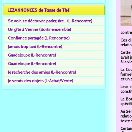
LEZANNONCES de Tasse de Thé
Se voir, se découvrir, parler, rire... (L-Rencontre)
Un gîte à Vienne (Sortir ensemble)
contre
Confiance partagée (L-Rencontre)
Ces di
relati
Jamais trop tard (L-Rencontre)
Cette 
Guadeloupe (L-Rencontre)
avait 
à la vi
Guadeloupe (L-Rencontre)
La Cou
Je recherche des amies (L-Rencontre)
formel
et un 
Je vends des objets (L-Achat/Vente)
Leur s
consti
Le Bo
spécif
Au Sén
relati
texte 
Certai