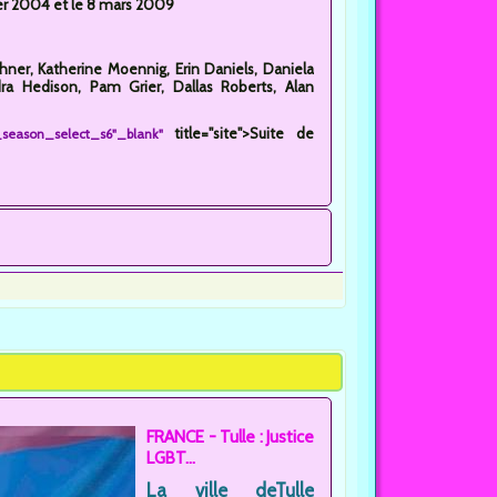
vier 2004 et le 8 mars 2009
schner, Katherine Moennig, Erin Daniels, Daniela
ra Hedison, Pam Grier, Dallas Roberts, Alan
title="site">Suite de
p_season_select_s6"_blank"
FRANCE - Tulle : Justice
LGBT...
La ville deTulle