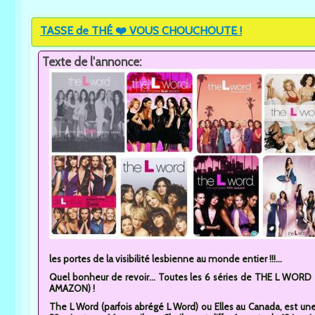
TASSE de THÉ ❤️ VOUS CHOUCHOUTE !
Texte de l'annonce:
les portes de la visibilité lesbienne au monde entier !!!...
Quel bonheur de revoir... Toutes les 6 séries de THE L WORD en
AMAZON) !
The L Word (parfois abrégé L Word) ou Elles au Canada, est un