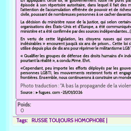
En appliquant cette loi, le gouvernement russe ne punit pa
épisode à son répertoire autoritaire, dans lequel il fait des
l’attention de l’accumulation effrénée de pouvoir et de richesse
civile, poussant de nombreuses personnes à se cacher davantage
La décision du ministère russe de la Justice, qui selon certa
organisations des États-Unis et d’Europe, a été communiquée 
ministère et a été confirmée par des sources indépendantes...(.
En vertu de cette législation, les citoyens russes qui con
indésirables » encourent jusqu’à six ans de prison... Cette loi s
utilise depuis plus de dix ans pour réprimer le militantisme LGBT
« Qualifier les groupes de défense des droits humains d’« indé
pourtant la réalité », a conclu Mme. Ehrt.
«Cependant, peu importe les efforts déployés par les gouver
personnes LGBTI, les mouvements resteront forts et engagés,
frontières. Ensemble, nous continuerons à construire un monde 
Photo traduction : "A bas la propagande de la viole
Source : ►fugues. com -25/01/2026
Poids:
0
Tags:
RUSSIE TOUJOURS HOMOPHOBE