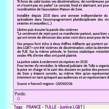
"À force de subir toutes ces discriminations, de nombreuses p
et n'osent pas en parler". Le constat, froid et alarmant, est p
coordinatrice de l'association Maison de Soie.
Installée depuis 2021 dans une annexe indépendante du cen
spécialisée dans l'accompagnement pluridisciplinaire des vict
sexistes et sexuelles.(...)
Libérer puis écouter la parole des victimes
"Le sentiment de rejet peut se manifester partout, aussi bien a
qui ont envie de dénoncer des actes vont donc avoir peur de le fa
Ses propos font écho à deux chiffres édifiants qui portent sur
des LGBT+ ont été victimes de discrimination, selon la derniè
de l'UE. Sur la même période, le Service statistique ministéri
seules 4% d'entre elles ont porté plainte.
La justice saisie à seulement six reprises en 2025
Pour tenter d'y remédier, le tribunal judiciaire de Tulle a organ
la prise en charge et le suivi des dossiers en justice des perso
de Soie y étaient conviés, au même titre qu'un représentan
intervient en tant qu’expert aux audiences et un représentant d
Source ►france3-regions -23/01/2026
Poids:
0
Tags:
FRANCE - TULLE - Justice LGBT