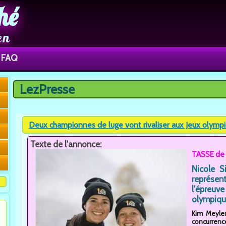
hé
en
FAQ
LezPresse
Vous êtes ici
Deux championnes de luge vont rivaliser aux Jeux olympiq
Texte de l'annonce:
TASSE de
Nicole S
représe
l'épreuv
olympique
Kim Meylem
concurrenc