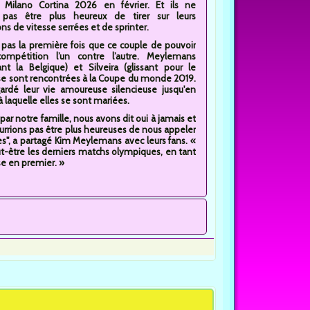
 Milano Cortina 2026 en février. Et ils ne
 pas être plus heureux de tirer sur leurs
s de vitesse serrées et de sprinter.
 pas la première fois que ce couple de pouvoir
ompétition l’un contre l’autre. Meylemans
ant la Belgique) et Silveira (glissant pour le
i se sont rencontrées à la Coupe du monde 2019.
gardé leur vie amoureuse silencieuse jusqu'en
à laquelle elles se sont mariées.
par notre famille, nous avons dit oui à jamais et
rrions pas être plus heureuses de nous appeler
s", a partagé Kim Meylemans avec leurs fans. «
ut-être les derniers matchs olympiques, en tant
se en premier. »