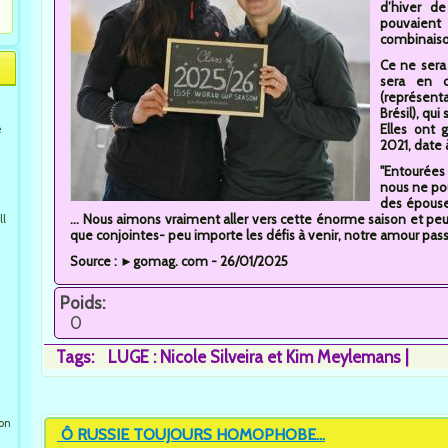
d’hiver de
pouvaient
combinaison
Ce ne sera
sera en c
(représent
Brésil), qu
Elles ont 
e
2021, date 
"Entourées 
nous ne pou
des épouse
... Nous aimons vraiment aller vers cette énorme saison et pe
ll
que conjointes- peu importe les défis à venir, notre amour pas
Source : ►gomag. com - 26/01/2025
Poids:
0
Tags:
LUGE : Nicole Silveira et Kim Meylemans
ion
Ô RUSSIE TOUJOURS HOMOPHOBE...