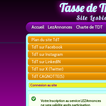
Tasse de T
Site Lesbi
Accueil
LezAnnonces
Charte de TDT
Plan du site TdT
TdT sur Facebook
TdT sur Instagram
TdT sur LinkedIN
TdT sur X (Twitter)
TdT CAGNOTTE(S)
Connexion au site
Votre Inscription au service LEZAnnonces
ne sera validée après participation