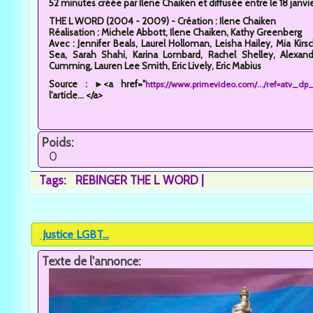
52 minutes créée par Ilene Chaiken et diffusée entre le 18 jan
THE L WORD (2004 - 2009) - Création : Ilene Chaiken
Réalisation : Michele Abbott, Ilene Chaiken, Kathy Greenberg
Avec : Jennifer Beals, Laurel Holloman, Leisha Hailey, Mia Kir
Sea, Sarah Shahi, Karina Lombard, Rachel Shelley, Alexand
Cumming, Lauren Lee Smith, Eric Lively, Eric Mabius
Source : ►<a href="
https://www.primevideo.com/.../ref=atv_d
l'article... </a>
Poids:
0
Tags:
REBINGER THE L WORD
Justice LGBT...
Texte de l'annonce: