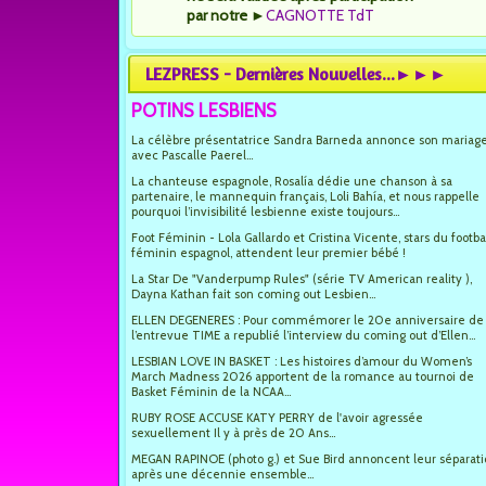
par notre
►
CAGNOTTE TdT
LEZPRESS - Dernières Nouvelles...►►►
POTINS LESBIENS
La célèbre présentatrice Sandra Barneda annonce son mariag
avec Pascalle Paerel...
La chanteuse espagnole, Rosalía dédie une chanson à sa
partenaire, le mannequin français, Loli Bahía, et nous rappelle
pourquoi l’invisibilité lesbienne existe toujours...
Foot Féminin - Lola Gallardo et Cristina Vicente, stars du footba
féminin espagnol, attendent leur premier bébé !
La Star De "Vanderpump Rules" (série TV American reality ),
Dayna Kathan fait son coming out Lesbien...
ELLEN DEGENERES : Pour commémorer le 20e anniversaire de
l’entrevue TIME a republié l’interview du coming out d’Ellen...
LESBIAN LOVE IN BASKET : Les histoires d’amour du Women’s
March Madness 2026 apportent de la romance au tournoi de
Basket Féminin de la NCAA...
RUBY ROSE ACCUSE KATY PERRY de l'avoir agressée
sexuellement Il y à près de 20 Ans...
MEGAN RAPINOE (photo g.) et Sue Bird annoncent leur séparat
après une décennie ensemble...