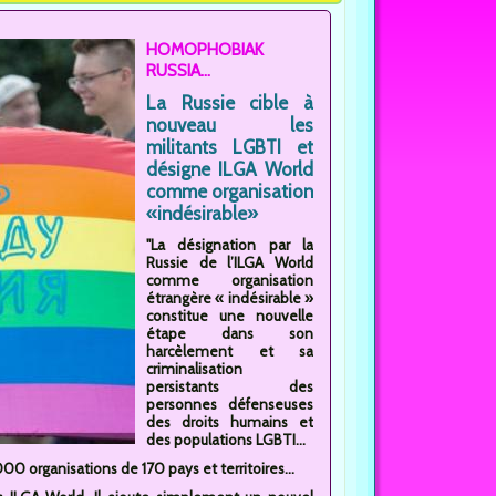
HOMOPHOBIAK
RUSSIA...
La Russie cible à
nouveau les
militants LGBTI et
désigne ILGA World
comme organisation
«indésirable»
"La désignation par la
Russie de l’ILGA World
comme organisation
étrangère « indésirable »
constitue une nouvelle
étape dans son
harcèlement et sa
criminalisation
persistants des
personnes défenseuses
des droits humains et
des populations LGBTI...
0 organisations de 170 pays et territoires...