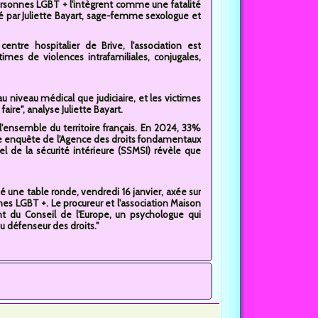
ersonnes LGBT + l'intègrent comme une fatalité
osé par Juliette Bayart, sage-femme sexologue et
tre hospitalier de Brive, l'association est
imes de violences intrafamiliales, conjugales,
u niveau médical que judiciaire, et les victimes
ire", analyse Juliette Bayart.
 l'ensemble du territoire français. En 2024, 33%
re enquête de l'Agence des droits fondamentaux
el de la sécurité intérieure (SSMSI) révèle que
isé une table ronde, vendredi 16 janvier, axée sur
nnes LGBT +. Le procureur et l'association Maison
t du Conseil de l'Europe, un psychologue qui
u défenseur des droits."