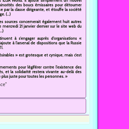
s ILGA World. Il ajoute simplement un nouvel
 minorités des boucs émissaires pour détourner
 par la classe dirigeante, et étouffe la société
. (...)
ines sources concernerait également huit autres
mercredi 21 janvier dernier sur le site web du
..)
tinuent à s’engager auprès d’organisations «
’ajoute à l’arsenal de dispositions que la Russie
I.
sirables » est grotesque et cynique, mais c’est
nements pour légiférer contre l’existence des
 et la solidarité restera vivante au-delà des
plus juste pour toutes les personnes. »
nce"