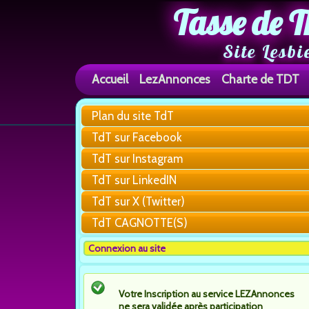
Tasse de T
Site Lesbi
Accueil
LezAnnonces
Charte de TDT
Plan du site TdT
TdT sur Facebook
TdT sur Instagram
TdT sur LinkedIN
TdT sur X (Twitter)
TdT CAGNOTTE(S)
Connexion au site
Votre Inscription au service LEZAnnonces
ne sera validée après participation