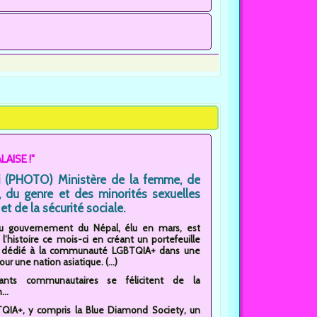
LAISE !"
i (PHOTO) Ministère de la femme, de
e, du genre et des minorités sexuelles
et de la sécurité sociale.
u gouvernement du Népal, élu en mars, est
l’histoire ce mois-ci en créant un portefeuille
el dédié à la communauté LGBTQIA+ dans une
ur une nation asiatique. (...)
eants communautaires se félicitent de la
..
BTQIA+, y compris la Blue Diamond Society, un