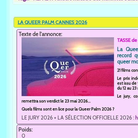
LA QUEER PALM CANNES 2026
Texte de l'annonce:
TASSE de 
La Quee
record q
queer mo
21 films co
Le prix in
est issu de
du 12 au 2
Le jury, c
remettra son verdict le 23 mai 2026...
Quels films sont en lice pour la Queer Palm 2026 ?
LE JURY 2026 + LA SÉLECTION OFFICIELLE 2026 :
h
Poids:
0