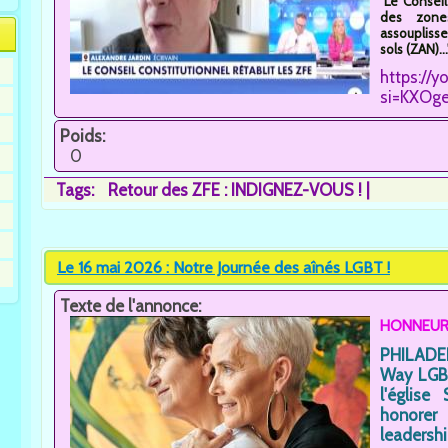
"Le Conseil
des zones
assouplisse
sols (ZAN)...
https://
si=KXOg
Poids:
0
Tags:
Retour des ZFE : INDIGNEZ-VOUS !
Le 16 mai 2026 : Notre Journée des aînés LGBT !
Texte de l'annonce:
HONNEUR à
PHILADEL
Way LGBT
l'église
honorer
leader