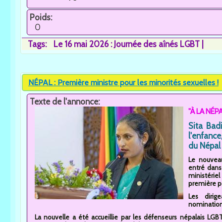
Poids:
0
Tags:
Le 16 mai 2026 : Journée des aînés LGBT
NÉPAL : Première ministre pour les minorités sexuelles !
Texte de l'annonce:
"À LA NÉPA
Sita Bad
l'enfanc
du Népal 
Le nouvea
entré dans 
ministéri
première po
Les dirig
nomination.
La nouvelle a été accueillie par les défenseurs népalais LG