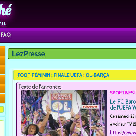
hé
en
FAQ
LezPresse
Vous êtes ici
FOOT FÉMININ : FINALE UEFA : OL-BARÇA
Texte de l'annonce:
SPORTIVES !
Le FC Barc
de l’UEFA 
Ce samedi 23 ma
à voir sur TV L'
https://www