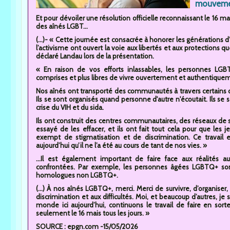
mouvement
Et pour dévoiler une résolution officielle reconnaissant le 1
des aînés LGBT...
(...)- « Cette journée est consacrée à honorer les générations d
l’activisme ont ouvert la voie aux libertés et aux protections q
déclaré Landau lors de la présentation.
« En raison de vos efforts inlassables, les personnes LGB
comprises et plus libres de vivre ouvertement et authentique
Nos aînés ont transporté des communautés à travers certains des 
Ils se sont organisés quand personne d'autre n'écoutait. Ils se 
crise du VIH et du sida.
Ils ont construit des centres communautaires, des réseaux de s
essayé de les effacer, et ils ont fait tout cela pour que les
exempt de stigmatisation et de discrimination. Ce travail e
aujourd’hui qu’il ne l’a été au cours de tant de nos vies. »
...Il est également important de faire face aux réalités
confrontées. Par exemple, les personnes âgées LGBTQ+ sont
homologues non LGBTQ+.
(...) À nos aînés LGBTQ+, merci. Merci de survivre, d’organise
discrimination et aux difficultés. Moi, et beaucoup d’autres, je 
monde ici aujourd’hui, continuons le travail de faire en s
seulement le 16 mais tous les jours. »
SOURCE : epgn.com -15/05/2026