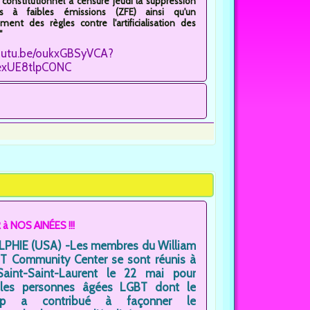
 constitutionnel a censuré jeudi la suppression
 à faibles émissions (ZFE) ainsi qu'un
ment des règles contre l'artificialisation des
"
youtu.be/oukxGBSyVCA?
exUE8tlpC0NC
 NOS AINÉES !!!
PHIE (USA) -Les membres du William
 Community Center se sont réunis à
 Saint-Saint-Laurent le 22 mai pour
 les personnes âgées LGBT dont le
ship a contribué à façonner le