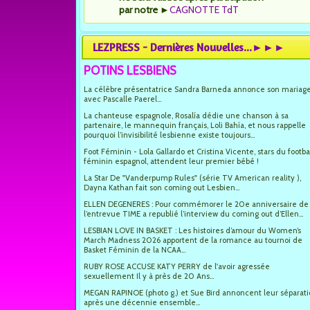
par notre
►
CAGNOTTE TdT
LEZPRESS - Dernières Nouvelles...►►►
POTINS LESBIENS
La célèbre présentatrice Sandra Barneda annonce son mariag
avec Pascalle Paerel...
La chanteuse espagnole, Rosalía dédie une chanson à sa
partenaire, le mannequin français, Loli Bahía, et nous rappelle
pourquoi l’invisibilité lesbienne existe toujours...
Foot Féminin - Lola Gallardo et Cristina Vicente, stars du footba
féminin espagnol, attendent leur premier bébé !
La Star De "Vanderpump Rules" (série TV American reality ),
Dayna Kathan fait son coming out Lesbien...
ELLEN DEGENERES : Pour commémorer le 20e anniversaire de
l’entrevue TIME a republié l’interview du coming out d’Ellen...
LESBIAN LOVE IN BASKET : Les histoires d’amour du Women’s
March Madness 2026 apportent de la romance au tournoi de
Basket Féminin de la NCAA...
RUBY ROSE ACCUSE KATY PERRY de l'avoir agressée
sexuellement Il y à près de 20 Ans...
MEGAN RAPINOE (photo g.) et Sue Bird annoncent leur séparat
après une décennie ensemble...