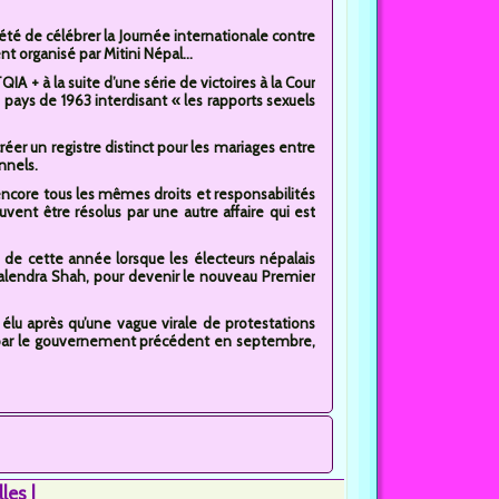
 été de célébrer la Journée internationale contre
 organisé par Mitini Népal...
A + à la suite d’une série de victoires à la Cour
u pays de 1963 interdisant « les rapports sexuels
éer un registre distinct pour les mariages entre
nnels.
ncore tous les mêmes droits et responsabilités
ent être résolus par une autre affaire qui est
 de cette année lorsque les électeurs népalais
alendra Shah, pour devenir le nouveau Premier
 élu après qu’une vague virale de protestations
 par le gouvernement précédent en septembre,
lles