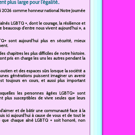
 plus large pour l’égalité..
6 mai 2026 comme honneur national Notre Journée
’aînés LGBTQ +, dont le courage, la résilience et
ue beaucoup d’entre nous vivent aujourd’hui », a
TQ+ sont aujourd’hui plus en sécurité, mieux
ment.
chapitres les plus difficiles de notre histoire.
sont pris en charge les uns les autres pendant la
outien et des espaces sûrs lorsque la société a
 jeunes générations puissent imaginer un avenir
st toujours en cours, et aussi plus important
 auxquelles les personnes âgées LGBTQ+ sont
 plus susceptibles de vivre seules que leurs
r, d’aimer et de bâtir une communauté face à la
suis ici aujourd’hui à cause de vous et de tout le
orte que chaque aîné LGBTQ + soit honoré, non