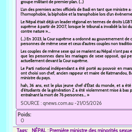
groupe militant de premier plan. (...)
L’un des premiers actes officiels de Badi en tant que ministre a
l’homophobie, la biphobie et la transphobie lors d’un événement
Le Népal était déjà un leader régional en termes de droits LGBTQI
suprême à partir de 2007, lorsque le tribunal a invalidé la loi d
contre nature »...
(...) En 2023, la Cour suprême a ordonné au gouvernement de cr
personnes de même sexe et ceux d'autres couples non traditio
Les couples de même sexe qui se marient au Népal n'ont pas e
que les personnes dans les mariages de sexe opposé, qui peuv
actuellement devant la Cour suprême.
Le Parti national indépendant a été porté au pouvoir en mars
ont choisi son chef, ancien rappeur et maire de Katmandou, B
ministre du pays.
hah, 36 ans, est le plus jeune chef d’État du monde, et a été
d’étudiants de la génération Z a été violemment mise à bas
entraînant la mort de 76 personnes... »
SOURCE : qnews.com.au -21/05/2026
Poids:
0
Tags:
NÉPAL : Première ministre des minorités sexue