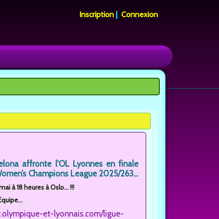
Inscription
|
Connexion
elona affronte l'OL Lyonnes en finale
Women’s Champions League 2025/263...
i à 18 heures à Oslo... !!!
Equipe...
.olympique-et-lyonnais.com/ligue-