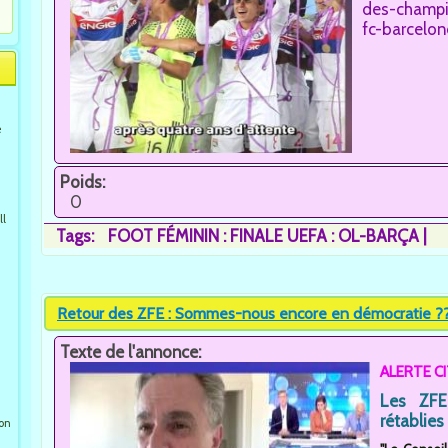
des-champio
fc-barcelon
e
Poids:
0
ll
Tags:
FOOT FÉMININ : FINALE UEFA : OL-BARÇA
Retour des ZFE : Sommes-nous encore en démocratie ??
Texte de l'annonce:
ALERTE C
Les ZFE
rétablies 
ion