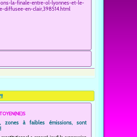
ns-la-finale-entre-ol-lyonnes-et-le-
e-diffusee-en-clair,398514.html
!!
ITOYEN(NE)S
, zones à faibles émissions, sont
!