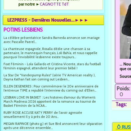
par notre
►
CAGNOTTE TdT
LEZPRESS - Dernières Nouvelles...►►►
POTINS LESBIENS
La célèbre présentatrice Sandra Barneda annonce son mariage
avec Pascalle Paerel...
La chanteuse espagnole, Rosalía dédie une chanson à sa
partenaire, le mannequin français, Loli Bahía, et nous rappelle
pourquoi l’invisibilité lesbienne existe toujours...
... No
Foot Féminin - Lola Gallardo et Cristina Vicente, stars du football
féminin espagnol, attendent leur premier bébé !
que co
La Star De "Vanderpump Rules" (série TV American reality ),
Sourc
Dayna Kathan fait son coming out Lesbien...
ELLEN DEGENERES : Pour commémorer le 20e anniversaire de
Poids:
l’entrevue TIME a republié l’interview du coming out d’Ellen...
0
LESBIAN LOVE IN BASKET : Les histoires d’amour du Women’s
March Madness 2026 apportent de la romance au tournoi de
Tags:
Basket Féminin de la NCAA...
RUBY ROSE ACCUSE KATY PERRY de l'avoir agressée
sexuellement Il y à près de 20 Ans...
MEGAN RAPINOE (photo g.) et Sue Bird annoncent leur séparation
Ô RUS
après une décennie ensemble...