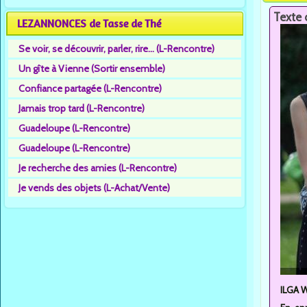
Texte 
LEZANNONCES de Tasse de Thé
Se voir, se découvrir, parler, rire... (L-Rencontre)
Un gîte à Vienne (Sortir ensemble)
Confiance partagée (L-Rencontre)
Jamais trop tard (L-Rencontre)
Guadeloupe (L-Rencontre)
Guadeloupe (L-Rencontre)
Je recherche des amies (L-Rencontre)
Je vends des objets (L-Achat/Vente)
ILGA W