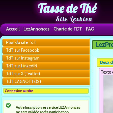
Tasse de Thé
Site Lesbien
Accueil
LezAnnonces
Charte de TDT
FAQ
Plan du site TdT
LezPr
Vous êtes 
TdT sur Facebook
TdT sur Instagram
Deux ch
TdT sur LinkedIN
Texte 
TdT sur X (Twitter)
TdT CAGNOTTE(S)
Connexion au site
Votre Inscription au service LEZAnnonces
ne sera validée après participation