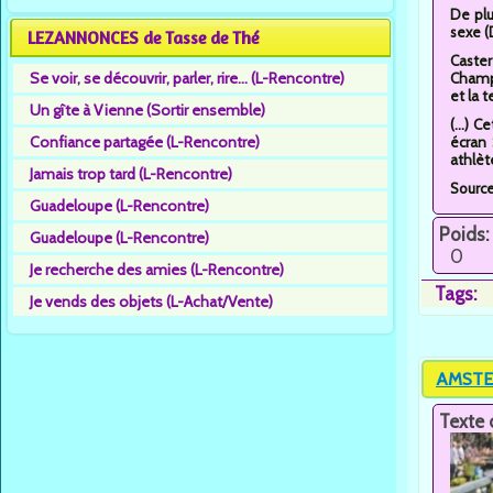
De plu
sexe (
LEZANNONCES de Tasse de Thé
Caster
Se voir, se découvrir, parler, rire... (L-Rencontre)
Champi
et la 
Un gîte à Vienne (Sortir ensemble)
(...) 
Confiance partagée (L-Rencontre)
écran 
athlèt
Jamais trop tard (L-Rencontre)
Sourc
Guadeloupe (L-Rencontre)
Poids:
Guadeloupe (L-Rencontre)
0
Je recherche des amies (L-Rencontre)
Tags:
Je vends des objets (L-Achat/Vente)
AMSTER
Texte 