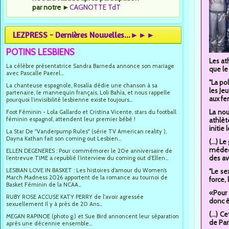
par notre
►
CAGNOTTE TdT
LEZPRESS - Dernières Nouvelles...►►►
POTINS LESBIENS
Les at
La célèbre présentatrice Sandra Barneda annonce son mariage
que le
avec Pascalle Paerel...
"La po
La chanteuse espagnole, Rosalía dédie une chanson à sa
les Je
partenaire, le mannequin français, Loli Bahía, et nous rappelle
aux fe
pourquoi l’invisibilité lesbienne existe toujours...
La nou
Foot Féminin - Lola Gallardo et Cristina Vicente, stars du football
féminin espagnol, attendent leur premier bébé !
athlèt
initie
La Star De "Vanderpump Rules" (série TV American reality ),
Dayna Kathan fait son coming out Lesbien...
(...) 
médeci
ELLEN DEGENERES : Pour commémorer le 20e anniversaire de
des av
l’entrevue TIME a republié l’interview du coming out d’Ellen...
LESBIAN LOVE IN BASKET : Les histoires d’amour du Women’s
"Le se
March Madness 2026 apportent de la romance au tournoi de
force,
Basket Féminin de la NCAA...
«Pour 
RUBY ROSE ACCUSE KATY PERRY de l'avoir agressée
donc ê
sexuellement Il y à près de 20 Ans...
(...) 
MEGAN RAPINOE (photo g.) et Sue Bird annoncent leur séparation
de Par
après une décennie ensemble...