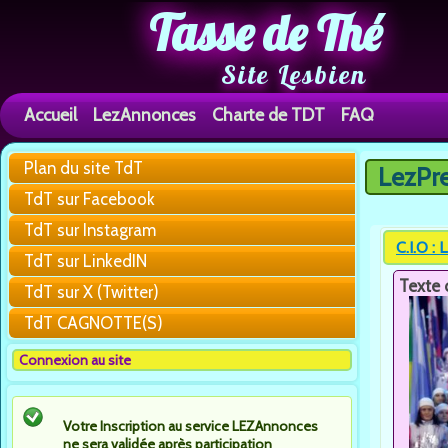
Tasse de Thé
Site Lesbien
Accueil
LezAnnonces
Charte de TDT
FAQ
Plan du site TdT
LezPr
Vous êtes 
TdT sur Facebook
TdT sur Instagram
C.I.O :
TdT sur LinkedIN
Texte 
TdT sur X (Twitter)
TdT CAGNOTTE(S)
Connexion au site
Votre Inscription au service LEZAnnonces
ne sera validée après participation