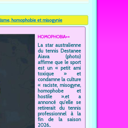
acisme, homophobie et misogynie
HOMOPHOBIA++
La star australienne
du tennis Destanee
Aiava (photo)
affirme que le sport
est un « petit ami
toxique » et
condamne la culture
« raciste, misogyne,
homophobe et
hostile ».et a
annoncé qu'elle se
retirerait du tennis
professionnel à la
fin de la saison
2026..