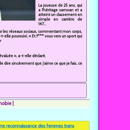
La joueuse de 25 ans, qui
a l'héritage samoan et a
atteint un classement en
simple en carrière de
147...
sur les réseaux sociaux, commentant mon corps,
-t-elle poursuivi. « Et f*** vous vers un sport qui
»
évaluée », a-t-elle déclaré.
de dire sincèrement que j’aime ce que je fais, ce
hobie
ine reconnaissance des femmes trans