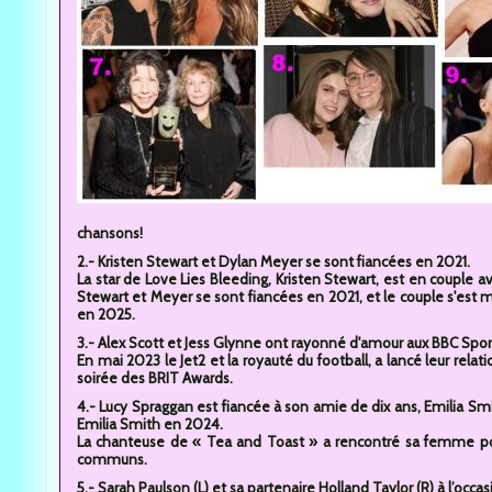
chansons!
2.- Kristen Stewart et Dylan Meyer se sont fiancées en 2021.
La star de Love Lies Bleeding, Kristen Stewart, est en couple 
Stewart et Meyer se sont fiancées en 2021, et le couple s'est 
en 2025.
3.- Alex Scott et Jess Glynne ont rayonné d'amour aux BBC Spor
En mai 2023 le Jet2 et la royauté du football, a lancé leur relat
soirée des BRIT Awards.
4.- Lucy Spraggan est fiancée à son amie de dix ans, Emilia Smi
Emilia Smith en 2024.
La chanteuse de « Tea and Toast » a rencontré sa femme pour
communs.
5.- Sarah Paulson (L) et sa partenaire Holland Taylor (R) à l’occa