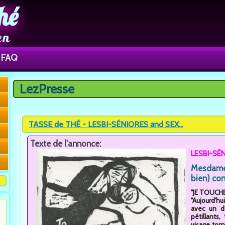
hé
en
FAQ
LezPresse
Vous êtes ici
TASSE de THÉ - LESBI-SÉNIORES and SEX...
Texte de l'annonce:
LESBI-SÉN
Mesdames
bien) con
"JE TOUCHE 
"Aujourd'hu
avec un d
pétillants
visage tomb