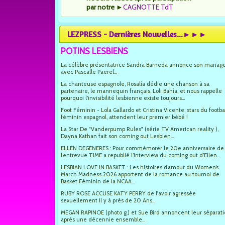
par notre
►
CAGNOTTE TdT
LEZPRESS - Dernières Nouvelles...►►►
POTINS LESBIENS
La célèbre présentatrice Sandra Barneda annonce son mariag
avec Pascalle Paerel...
La chanteuse espagnole, Rosalía dédie une chanson à sa
partenaire, le mannequin français, Loli Bahía, et nous rappelle
pourquoi l’invisibilité lesbienne existe toujours...
Foot Féminin - Lola Gallardo et Cristina Vicente, stars du footba
féminin espagnol, attendent leur premier bébé !
La Star De "Vanderpump Rules" (série TV American reality ),
Dayna Kathan fait son coming out Lesbien...
ELLEN DEGENERES : Pour commémorer le 20e anniversaire de
l’entrevue TIME a republié l’interview du coming out d’Ellen...
LESBIAN LOVE IN BASKET : Les histoires d’amour du Women’s
March Madness 2026 apportent de la romance au tournoi de
Basket Féminin de la NCAA...
RUBY ROSE ACCUSE KATY PERRY de l'avoir agressée
sexuellement Il y à près de 20 Ans...
MEGAN RAPINOE (photo g.) et Sue Bird annoncent leur séparat
après une décennie ensemble...