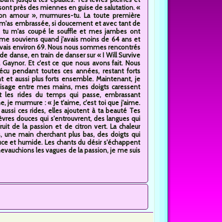
sont près des miennes en guise de salutation. «
on amour », murmures-tu. La toute première
u m'as embrassée, si doucement et avec tant de
, tu m'as coupé le souffle et mes jambes ont
e me souviens quand j'avais moins de 64 ans et
avais environ 69. Nous nous sommes rencontrés
 de danse, en train de danser sur « I Will Survive
 Gaynor. Et c'est ce que nous avons fait. Nous
écu pendant toutes ces années, restant forts
 et aussi plus forts ensemble. Maintenant, je
visage entre mes mains, mes doigts caressent
 les rides du temps qui passe, embrassant
e, je murmure : « Je t'aime, c'est toi que j'aime.
 aussi ces rides, elles ajoutent à ta beauté Tes
èvres douces qui s'entrouvrent, des langues qui
it de la passion et de citron vert. La chaleur
 une main cherchant plus bas, des doigts qui
uce et humide. Les chants du désir s'échappent
hevauchions les vagues de la passion, je me suis