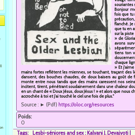
souriantes 
Bonjour m
fois que t
précaution
flanché. J
que tu en 
sur la piste
» de Gloria
e
avons surv
séparément
tiens ton 
doucement
chaque lign
ll
» Et j'aime
mains fortes reflètent les miennes, se touchant, traçant des l
dansent, des bouches chaudes, de doux baisers au goût de fru
monte entre nous tandis que des mains caressent nos seins,
incitent, tirent, pénétrant soudainement dans une chaleur do
en un chant de « Doux Jésus, doux Jésus ! » et alors que nous c
accrochée à toi et j'ai touché le ciel une fois de plus."
Source : ► (Pdf)
https://oloc.org/resources
Poids:
0
ion
Tags:
Lesbi-séniores and sex : Kalyani J. Devajyoti