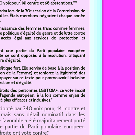
 voix pour, 141 contre et 68 abstentions.**
endra lors de la 70ᵉ session de la Commission de
où les États membres négocient chaque année
.
connaissance des femmes trans comme femmes,
te politique d’égalité de genre et de lutte contre
 accès égal aux services de protection et
ant une partie du Parti populaire européen
te se sont opposés à la résolution, critiquant
re d’égalité.
itique fort. Elle servira de base à la position de
on de la Femme) et renforce la légitimité des
ppuyer sur ce texte pour promouvoir l’inclusion
tion et d’égalité.
droits des personnes LGBTQIA+, ce vote inscrit
l’agenda européen, à la fois comme enjeu de
 plus efficaces et inclusives."
dopté par 340 voix pour, 141 contre et
 mais sans détail nominatif dans les
te favorable a été majoritairement porté
e partie du Parti populaire européen,
roite ont voté contre."