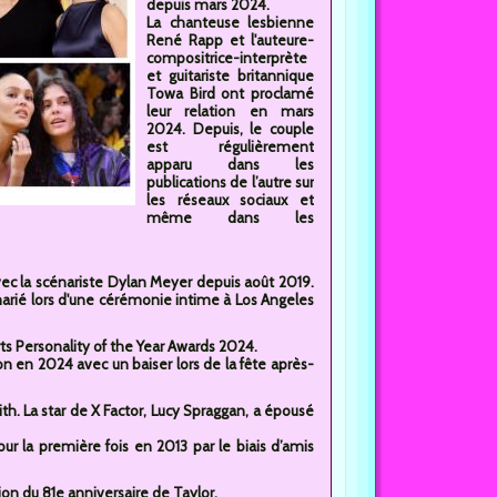
depuis mars 2024.
La chanteuse lesbienne
René Rapp et l'auteure-
compositrice-interprète
et guitariste britannique
Towa Bird ont proclamé
leur relation en mars
2024. Depuis, le couple
est régulièrement
apparu dans les
publications de l’autre sur
les réseaux sociaux et
même dans les
avec la scénariste Dylan Meyer depuis août 2019.
marié lors d'une cérémonie intime à Los Angeles
ts Personality of the Year Awards 2024.
ion en 2024 avec un baiser lors de la fête après-
th. La star de X Factor, Lucy Spraggan, a épousé
 la première fois en 2013 par le biais d’amis
sion du 81e anniversaire de Taylor.