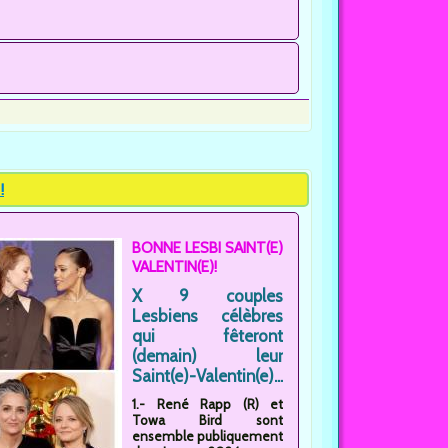
!
BONNE LESBI SAINT(E)
VALENTIN(E)!
X 9 couples
Lesbiens célèbres
qui fêteront
(demain) leur
Saint(e)-Valentin(e)...
1.- René Rapp (R) et
Towa Bird sont
ensemble publiquement