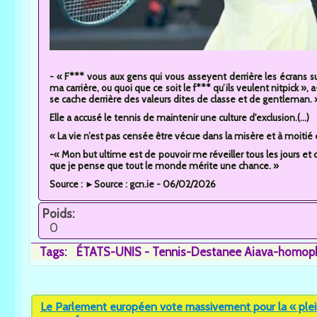
- « F*** vous aux gens qui vous asseyent derrière les écrans 
ma carrière, ou quoi que ce soit le f*** qu’ils veulent nitpick », a
se cache derrière des valeurs dites de classe et de gentleman. 
Elle a accusé le tennis de maintenir une culture d'exclusion.(...)
« La vie n’est pas censée être vécue dans la misère et à moitié 
-« Mon but ultime est de pouvoir me réveiller tous les jours et 
que je pense que tout le monde mérite une chance. »
Source : ►Source : gcn.ie - 06/02/2026
Poids:
0
Tags:
ÉTATS-UNIS - Tennis-Destanee Aiava-homop
Le Parlement européen vote massivement pour la « ple