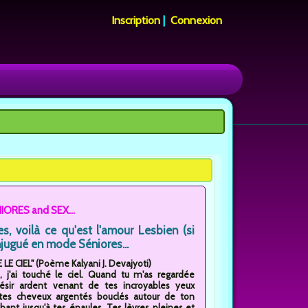
Inscription
|
Connexion
IORES and SEX...
, voilà ce qu'est l'amour Lesbien (si
jugué en mode Séniores...
LE CIEL" (Poème Kalyani J. Devajyoti)
i, j'ai touché le ciel. Quand tu m'as regardée
ésir ardent venant de tes incroyables yeux
, tes cheveux argentés bouclés autour de ton
ant jusqu'à tes épaules. Tes lèvres pleines et