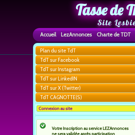
Tasse de T
Site Lesbi
Accueil
LezAnnonces
Charte de TDT
Plan du site TdT
TdT sur Facebook
TdT sur Instagram
TdT sur LinkedIN
TdT sur X (Twitter)
TdT CAGNOTTE(S)
Connexion au site
Votre Inscription au service LEZAnnonces
ne sera validée après participation