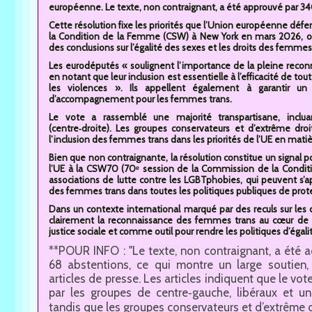
européenne. Le texte, non contraignant, a été approuvé par 340
Cette résolution fixe les priorités que l’Union européenne déf
la Condition de la Femme (CSW) à New York en mars 2026, 
des conclusions sur l’égalité des sexes et les droits des femmes
Les eurodéputés « soulignent l’importance de la pleine re
en notant que leur inclusion est essentielle à l’efficacité de tou
les violences ». Ils appellent également à garantir un
d’accompagnement pour les femmes trans.
Le vote a rassemblé une majorité transpartisane, inclu
(centre‑droite). Les groupes conservateurs et d’extrême droi
l’inclusion des femmes trans dans les priorités de l’UE en matiè
Bien que non contraignante, la résolution constitue un signal pol
l’UE à la CSW70 (70ᵉ session de la Commission de la Conditi
associations de lutte contre les LGBTphobies, qui peuvent s’a
des femmes trans dans toutes les politiques publiques de protec
Dans un contexte international marqué par des reculs sur les 
clairement la reconnaissance des femmes trans au cœur de 
justice sociale et comme outil pour rendre les politiques d’égalité
**POUR INFO : "Le texte, non contraignant, a été a
68 abstentions, ce qui montre un large soutien,
articles de presse. Les articles indiquent que le vo
par les groupes de centre‑gauche, libéraux et un
tandis que les groupes conservateurs et d’extrême d