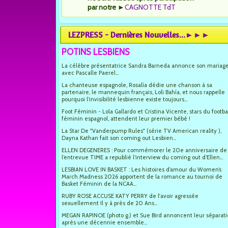
par notre
►
CAGNOTTE TdT
LEZPRESS - Dernières Nouvelles...►►►
POTINS LESBIENS
La célèbre présentatrice Sandra Barneda annonce son mariag
avec Pascalle Paerel...
La chanteuse espagnole, Rosalía dédie une chanson à sa
partenaire, le mannequin français, Loli Bahía, et nous rappelle
pourquoi l’invisibilité lesbienne existe toujours...
Foot Féminin - Lola Gallardo et Cristina Vicente, stars du footba
féminin espagnol, attendent leur premier bébé !
La Star De "Vanderpump Rules" (série TV American reality ),
Dayna Kathan fait son coming out Lesbien...
ELLEN DEGENERES : Pour commémorer le 20e anniversaire de
l’entrevue TIME a republié l’interview du coming out d’Ellen...
LESBIAN LOVE IN BASKET : Les histoires d’amour du Women’s
March Madness 2026 apportent de la romance au tournoi de
Basket Féminin de la NCAA...
RUBY ROSE ACCUSE KATY PERRY de l'avoir agressée
sexuellement Il y à près de 20 Ans...
MEGAN RAPINOE (photo g.) et Sue Bird annoncent leur séparat
après une décennie ensemble...