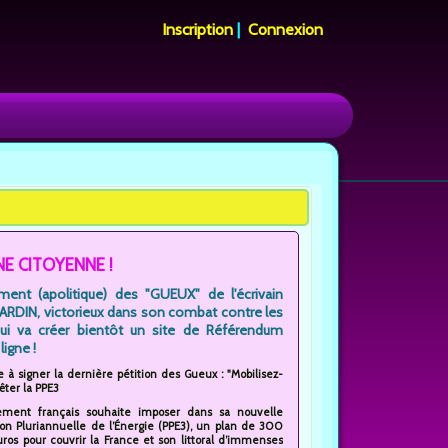
Inscription
|
Connexion
NE CITOYENNE !
ent (apolitique) des "GUEUX" de l'écrivain
JARDIN, victorieux dans son combat contre les
qui va créer bientôt un site de Référendum
ligne !
e à signer la dernière pétition des Gueux : "Mobilisez-
êter la PPE3
ment français souhaite imposer dans sa nouvelle
n Pluriannuelle de l’Énergie (PPE3), un plan de 300
euros pour couvrir la France et son littoral d’immenses