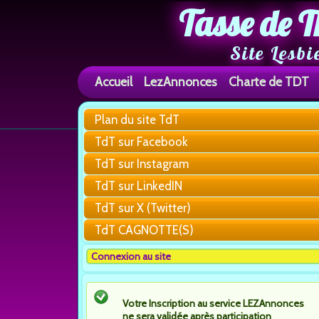
Tasse de T
Site Lesbi
Accueil
LezAnnonces
Charte de TDT
Plan du site TdT
TdT sur Facebook
TdT sur Instagram
TdT sur LinkedIN
TdT sur X (Twitter)
TdT CAGNOTTE(S)
Connexion au site
Votre Inscription au service LEZAnnonces
ne sera validée après participation