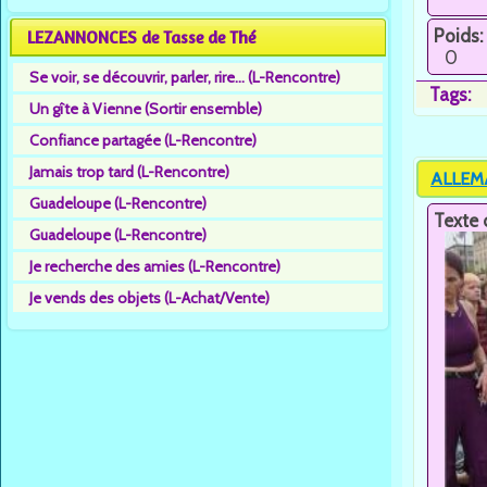
Poids:
LEZANNONCES de Tasse de Thé
0
Se voir, se découvrir, parler, rire... (L-Rencontre)
Tags:
Un gîte à Vienne (Sortir ensemble)
Confiance partagée (L-Rencontre)
Jamais trop tard (L-Rencontre)
ALLEMA
Guadeloupe (L-Rencontre)
Texte 
Guadeloupe (L-Rencontre)
Je recherche des amies (L-Rencontre)
Je vends des objets (L-Achat/Vente)