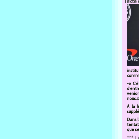
Texte 
insti
comme 
-« C’é
d’entr
venion
nous.
À la 
supplé
Dans l
tentat
que se
*** L