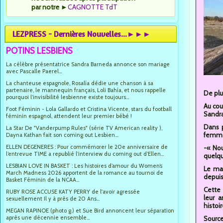
par notre
►
CAGNOTTE TdT
LEZPRESS - Dernières Nouvelles...►►►
POTINS LESBIENS
La célèbre présentatrice Sandra Barneda annonce son mariage
avec Pascalle Paerel...
La chanteuse espagnole, Rosalía dédie une chanson à sa
partenaire, le mannequin français, Loli Bahía, et nous rappelle
De plu
pourquoi l’invisibilité lesbienne existe toujours...
Au cou
Foot Féminin - Lola Gallardo et Cristina Vicente, stars du football
Sandra
féminin espagnol, attendent leur premier bébé !
Dans p
La Star De "Vanderpump Rules" (série TV American reality ),
femmes
Dayna Kathan fait son coming out Lesbien...
ELLEN DEGENERES : Pour commémorer le 20e anniversaire de
-« Nou
l’entrevue TIME a republié l’interview du coming out d’Ellen...
quelq
LESBIAN LOVE IN BASKET : Les histoires d’amour du Women’s
Le ma
March Madness 2026 apportent de la romance au tournoi de
depuis
Basket Féminin de la NCAA...
Cette 
RUBY ROSE ACCUSE KATY PERRY de l'avoir agressée
leur a
sexuellement Il y à près de 20 Ans...
histoire
MEGAN RAPINOE (photo g.) et Sue Bird annoncent leur séparation
après une décennie ensemble...
Source