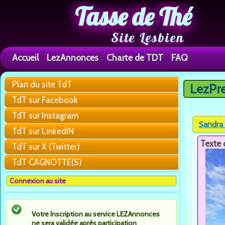
Tasse de Thé
Site Lesbien
Accueil
LezAnnonces
Charte de TDT
FAQ
Plan du site TdT
LezPr
Vous êtes 
TdT sur Facebook
TdT sur Instagram
Sandra 
TdT sur LinkedIN
Texte 
TdT sur X (Twitter)
TdT CAGNOTTE(S)
Connexion au site
Votre Inscription au service LEZAnnonces
ne sera validée après participation