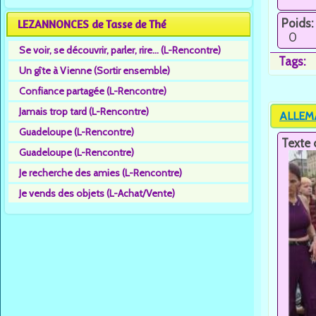
Poids:
LEZANNONCES de Tasse de Thé
0
Se voir, se découvrir, parler, rire... (L-Rencontre)
Tags:
Un gîte à Vienne (Sortir ensemble)
Confiance partagée (L-Rencontre)
Jamais trop tard (L-Rencontre)
ALLEMA
Guadeloupe (L-Rencontre)
Texte 
Guadeloupe (L-Rencontre)
Je recherche des amies (L-Rencontre)
Je vends des objets (L-Achat/Vente)