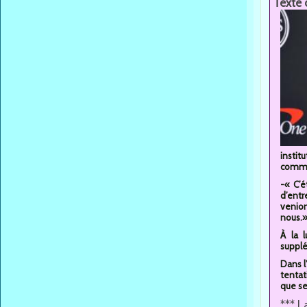
Texte 
insti
comme 
-« C’é
d’entr
venion
nous.
À la 
supplé
Dans l
tentat
que se
*** L