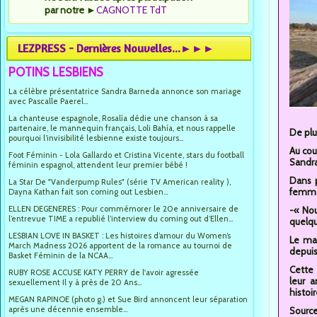
par notre
►
CAGNOTTE TdT
LEZPRESS - Dernières Nouvelles...►►►
POTINS LESBIENS
La célèbre présentatrice Sandra Barneda annonce son mariage
avec Pascalle Paerel...
La chanteuse espagnole, Rosalía dédie une chanson à sa
partenaire, le mannequin français, Loli Bahía, et nous rappelle
De plu
pourquoi l’invisibilité lesbienne existe toujours...
Au cou
Foot Féminin - Lola Gallardo et Cristina Vicente, stars du football
Sandra
féminin espagnol, attendent leur premier bébé !
Dans p
La Star De "Vanderpump Rules" (série TV American reality ),
femmes
Dayna Kathan fait son coming out Lesbien...
ELLEN DEGENERES : Pour commémorer le 20e anniversaire de
-« Nou
l’entrevue TIME a republié l’interview du coming out d’Ellen...
quelq
LESBIAN LOVE IN BASKET : Les histoires d’amour du Women’s
Le ma
March Madness 2026 apportent de la romance au tournoi de
depuis
Basket Féminin de la NCAA...
Cette 
RUBY ROSE ACCUSE KATY PERRY de l'avoir agressée
leur a
sexuellement Il y à près de 20 Ans...
histoire
MEGAN RAPINOE (photo g.) et Sue Bird annoncent leur séparation
après une décennie ensemble...
Source