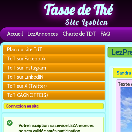
Tasse de Thé
Site Lesbien
Accueil
LezAnnonces
Charte de TDT
FAQ
Plan du site TdT
LezPr
Vous êtes 
TdT sur Facebook
TdT sur Instagram
Sandra 
TdT sur LinkedIN
Texte 
TdT sur X (Twitter)
TdT CAGNOTTE(S)
Connexion au site
Votre Inscription au service LEZAnnonces
ne sera validée après participation