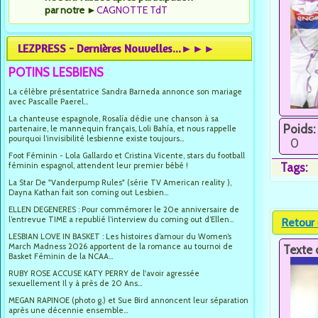
par notre
►
CAGNOTTE TdT
LEZPRESS - Dernières Nouvelles...►►►
POTINS LESBIENS
La célèbre présentatrice Sandra Barneda annonce son mariage
avec Pascalle Paerel...
La chanteuse espagnole, Rosalía dédie une chanson à sa
Poids:
partenaire, le mannequin français, Loli Bahía, et nous rappelle
pourquoi l’invisibilité lesbienne existe toujours...
0
Foot Féminin - Lola Gallardo et Cristina Vicente, stars du football
féminin espagnol, attendent leur premier bébé !
Tags:
La Star De "Vanderpump Rules" (série TV American reality ),
Dayna Kathan fait son coming out Lesbien...
ELLEN DEGENERES : Pour commémorer le 20e anniversaire de
l’entrevue TIME a republié l’interview du coming out d’Ellen...
Retour 
LESBIAN LOVE IN BASKET : Les histoires d’amour du Women’s
March Madness 2026 apportent de la romance au tournoi de
Texte 
Basket Féminin de la NCAA...
RUBY ROSE ACCUSE KATY PERRY de l'avoir agressée
sexuellement Il y à près de 20 Ans...
MEGAN RAPINOE (photo g.) et Sue Bird annoncent leur séparation
après une décennie ensemble...