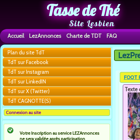
Tasse de Thé
Site Lesbien
Accueil
LezAnnonces
Charte de TDT
FAQ
Plan du site TdT
LezPr
Vous êtes 
TdT sur Facebook
TdT sur Instagram
FOOT F
TdT sur LinkedIN
Texte 
TdT sur X (Twitter)
TdT CAGNOTTE(S)
Connexion au site
Votre Inscription au service LEZAnnonces
ne sera validée après participation