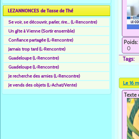
LEZANNONCES de Tasse de Thé
Se voir, se découvrir, parler, rire... (L-Rencontre)
Un gîte à Vienne (Sortir ensemble)
Confiance partagée (L-Rencontre)
Poids:
0
Jamais trop tard (L-Rencontre)
Guadeloupe (L-Rencontre)
Tags:
Guadeloupe (L-Rencontre)
Je recherche des amies (L-Rencontre)
Le 16 m
Je vends des objets (L-Achat/Vente)
Texte 