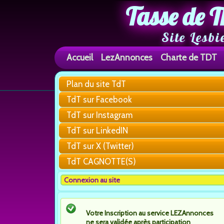
Tasse de T
Site Lesbi
Accueil
LezAnnonces
Charte de TDT
Plan du site TdT
TdT sur Facebook
TdT sur Instagram
TdT sur LinkedIN
TdT sur X (Twitter)
TdT CAGNOTTE(S)
Connexion au site
Votre Inscription au service LEZAnnonces
ne sera validée après participation