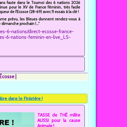
ans faute dans le Tournoi des 6 nations 2026
inue pour le XV de France féminin, très facile
queur de l'Ecosse (28-69) avec 11 essais à la clé !
me prévu, les Bleues donnent rendez-vous à
e dimanche prochain !..."
des-6-nations/direct-ecosse-france-
es-6-nations-feminin-en-live_LS-
-Écosse
re dans le Finistère !
TASSE de THÉ milite
AUSSI pour la cause
Animale !