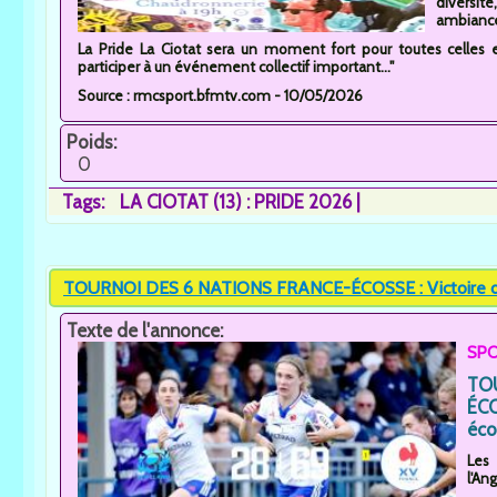
diversi
ambiance 
La Pride La Ciotat sera un moment fort pour toutes celles et
participer à un événement collectif important..."
Source : rmcsport.bfmtv.com - 10/05/2026
Poids:
0
Tags:
LA CIOTAT (13) : PRIDE 2026
TOURNOI DES 6 NATIONS FRANCE-ÉCOSSE : Victoire d
Texte de l'annonce:
SPO
TO
ÉCO
éco
Les
l'Ang