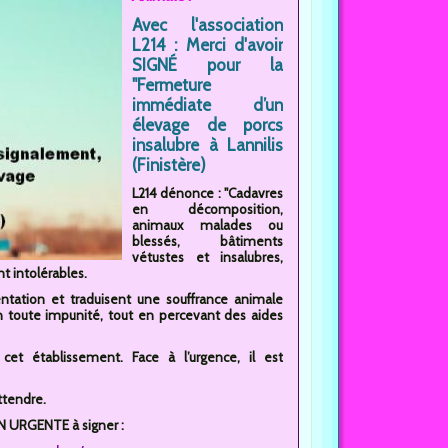
Avec l'association
L214 : Merci d'avoir
SIGNÉ pour la
"Fermeture
immédiate d’un
élevage de porcs
insalubre à Lannilis
(Finistère)
L214 dénonce : "Cadavres
en décomposition,
animaux malades ou
blessés, bâtiments
vétustes et insalubres,
t intolérables.
tation et traduisent une souffrance animale
n toute impunité, tout en percevant des aides
et établissement. Face à l’urgence, il est
ttendre.
ON URGENTE à signer :