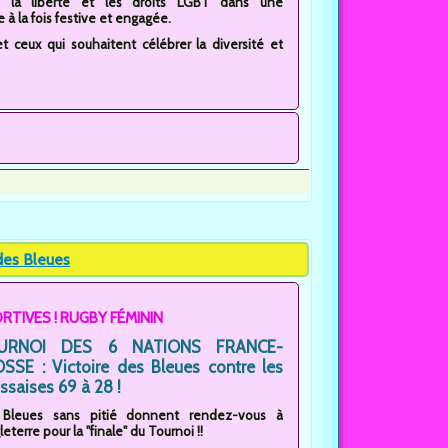
té, la liberté et les droits LGBT dans une
à la fois festive et engagée.
 ceux qui souhaitent célébrer la diversité et
es Bleues
RTIVES ! RUGBY FÉMININ
URNOI DES 6 NATIONS FRANCE-
SSE : Victoire des Bleues contre les
ssaises 69 à 28 !
 Bleues sans pitié donnent rendez-vous à
leterre pour la "finale" du Tournoi !!