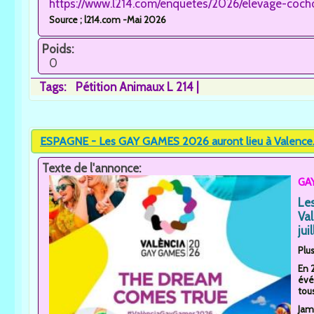
https://www.l214.com/enquetes/2026/elevage-coch
Source ; l214.com -Mai 2026
Poids:
0
Tags:
Pétition Animaux L 214
ESPAGNE - Les GAY GAMES 2026 auront lieu à Valence..
Texte de l'annonce:
GAY
Le
Va
juil
Plus
En 
évé
tous
Jam