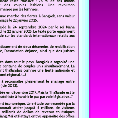
uante reste massive : 76 % de ces unions
t des couples lesbiens. Une révolution
e menée par les femmes.
'une marche des fiertés à Bangkok, sans valeur
riage le 22 janvier 2025.
ulguée le 24 septembre 2024 par le roi Maha
rd, le 22 janvier 2025. Le texte porte également
e sur les standards internationaux relatifs aux
boutissement de deux décennies de mobilisation
l'association Anjaree, ainsi que des juristes
iés dans tout le pays. Bangkok a organisé une
e centaine de couples unis simultanément. La
nt thaïlandais comme une fierté nationale et
t régional. (...)
ue à reconnaître pleinement le mariage entre
juin 2023).
écédée en décembre 2017. Mais la Thaïlande est le
dhiste à franchir le pas par voie législative..."
gument économique. Une étude commandée par la
rrait attirer jusqu'à 4 millions de visiteurs
milliards de dollars de revenus touristiques
iang Mai et Pattaya ont vu apparaître des offres