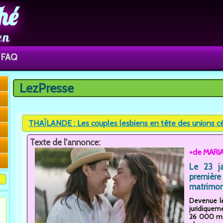
hé
en
FAQ
LezPresse
Vous êtes ici
THAÏLANDE : Les couples lesbiens en tête des unions c
Texte de l'annonce:
+de MARI
Le 23 ja
première 
matrimon
Devenue le
juridiqueme
26 000 mar