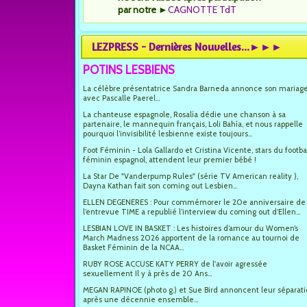
par notre
►
CAGNOTTE TdT
LEZPRESS - Dernières Nouvelles...►►►
POTINS LESBIENS
La célèbre présentatrice Sandra Barneda annonce son mariag
avec Pascalle Paerel...
La chanteuse espagnole, Rosalía dédie une chanson à sa
partenaire, le mannequin français, Loli Bahía, et nous rappelle
pourquoi l’invisibilité lesbienne existe toujours...
Foot Féminin - Lola Gallardo et Cristina Vicente, stars du footba
féminin espagnol, attendent leur premier bébé !
La Star De "Vanderpump Rules" (série TV American reality ),
Dayna Kathan fait son coming out Lesbien...
ELLEN DEGENERES : Pour commémorer le 20e anniversaire de
l’entrevue TIME a republié l’interview du coming out d’Ellen...
LESBIAN LOVE IN BASKET : Les histoires d’amour du Women’s
March Madness 2026 apportent de la romance au tournoi de
Basket Féminin de la NCAA...
RUBY ROSE ACCUSE KATY PERRY de l'avoir agressée
sexuellement Il y à près de 20 Ans...
MEGAN RAPINOE (photo g.) et Sue Bird annoncent leur séparat
après une décennie ensemble...