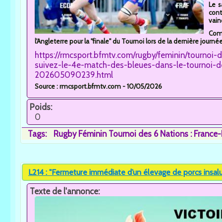
Le s
cont
vain
Com
l'Angleterre pour la "finale" du Tournoi lors de la dernière journé
https://rmcsport.bfmtv.com/rugby/feminin/tournoi-
suivez-le-4e-match-des-bleues-dans-le-tournoi-d
202605090239.html
Source : rmcsport.bfmtv.com - 10/05/2026
Poids:
0
Tags:
Rugby Féminin Tournoi des 6 Nations : France
L214 : "Fermeture immédiate d’un élevage de porcs insalub
Texte de l'annonce: