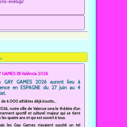
ons-evelup/
.
 GAMES XII València 2026
s GAY GAMES 2026 auront lieu à
lence en ESPAGNE du 27 juin au 4
let.
 de 6.000 athlètes déjà inscrits...
2026, notre ville de Valence sera le théâtre d'un
nement sportif et culturel majeur qui se tient
 les quatre ans et qui est ouvert à tous.
ais les Gay Games n’avaient suscité un tel