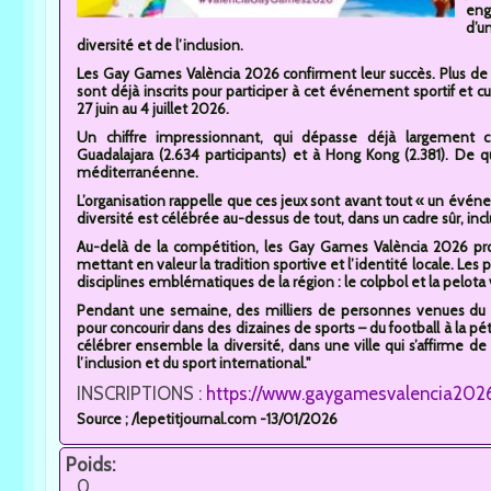
eng
d’u
diversité et de l’inclusion.
Les Gay Games València 2026 confirment leur succès. Plus d
sont déjà inscrits pour participer à cet événement sportif et cul
27 juin au 4 juillet 2026.
Un chiffre impressionnant, qui dépasse déjà largement 
Guadalajara (2.634 participants) et à Hong Kong (2.381). De qu
méditerranéenne.
L’organisation rappelle que ces jeux sont avant tout « un évén
diversité est célébrée au-dessus de tout, dans un cadre sûr, inclu
Au-delà de la compétition, les Gay Games València 2026 pro
mettant en valeur la tradition sportive et l’identité locale. Les
disciplines emblématiques de la région : le colpbol et la pelota 
Pendant une semaine, des milliers de personnes venues du m
pour concourir dans des dizaines de sports – du football à la p
célébrer ensemble la diversité, dans une ville qui s’affirme 
l’inclusion et du sport international."
INSCRIPTIONS :
https://www.gaygamesvalencia202
Source ; /lepetitjournal.com -13/01/2026
Poids:
0