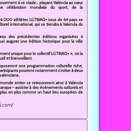
ouement à ce stade... plaçant València au cœur
ne célébration mondiale du sport, de la
e 6.000 athlètes LGTBIAQ+ issus de 64 pays se
turel international, qui se tiendra à Valencia du
ceux des précédentes éditions organisées à
oi augurer une édition historique pour la ville
ement unique pour le collectif LGTBIAQ+ », où la
sif et bienveillant.
poseront une programmation culturelle riche,
 participants pourront notamment s’initier à deux
valenciana..
onde entier se retrouveront ainsi à Valencia
étanque – assister à des événements culturels et
de plus en plus comme un haut lieu européen de
6.com/