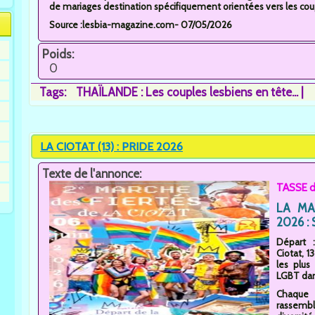
de mariages destination spécifiquement orientées vers les cou
Source :lesbia-magazine.com- 07/05/2026
Poids:
0
Tags:
THAÏLANDE : Les couples lesbiens en tête...
LA CIOTAT (13) : PRIDE 2026
Texte de l'annonce:
TASSE d
LA MAR
2026 : 
Départ 
Ciotat, 
les plu
LGBT dans
Chaque 
rassemb