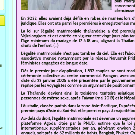
plus marq
concernen
silencieus
En 2022, elles avaient déjà défilé en robes de mariées lors d
juridique. Elles ont été parmi les premières à enregistrer leur ma
La loi sur l'égalité matrimoniale thaïlandaise a été prom
Vajiralongkorn et est entrée en vigueur cent vingt jours plus ta
e
l'âge minimum du mariage de 17 à 18 ans, alignant la Thaïland
droits de l'enfant. (...)
L'égalité matrimoniale n'est pas tombée du ciel. Elle est l'a
associative menée notamment par le réseau Naruemit Pride, 
féministes engagées de longue date.
ll
Dès le premier jour d'application, 1 832 couples se sont mar
cérémonie collective au centre commercial Paragon, avec un
date du 22 janvier 2025 a été présentée par le gouverneme
reprise par les voyagistes comme un argument de positionnemen
La Thaïlande devient ainsi le troisième territoire asiatiq
personnes de même sexe, après Taïwan (mai 2019) et le Népal (
L'Australie, classée parfois dans la zone Asie-Pacifique, l'a pr
premier pays d'Asie du Sud-Est et le premier pays à majorité boud
Au-delà du droit, l'égalité matrimoniale est devenue un ar
plateforme Agoda, citée par le PNUD, estime que la loi pou
ion
internationaux supplémentaires par an, générant environ 2 
annuels, soit près de 62 milliards de bahts. Bangkok, Phuket, Ch