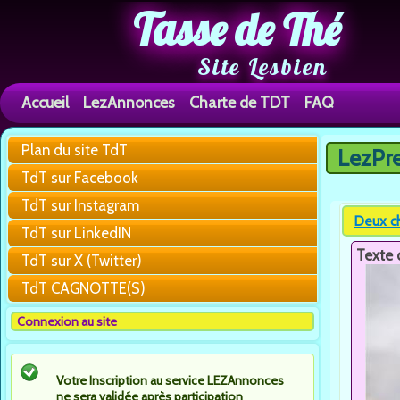
Tasse de Thé
Site Lesbien
Accueil
LezAnnonces
Charte de TDT
FAQ
Plan du site TdT
LezPr
Vous êtes 
TdT sur Facebook
TdT sur Instagram
Deux ch
TdT sur LinkedIN
Texte 
TdT sur X (Twitter)
TdT CAGNOTTE(S)
Connexion au site
Votre Inscription au service LEZAnnonces
ne sera validée après participation