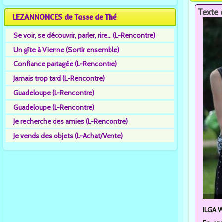
Texte 
LEZANNONCES de Tasse de Thé
Se voir, se découvrir, parler, rire... (L-Rencontre)
Un gîte à Vienne (Sortir ensemble)
Confiance partagée (L-Rencontre)
Jamais trop tard (L-Rencontre)
Guadeloupe (L-Rencontre)
Guadeloupe (L-Rencontre)
Je recherche des amies (L-Rencontre)
Je vends des objets (L-Achat/Vente)
ILGA W