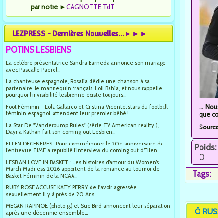
par notre
►
CAGNOTTE TdT
LEZPRESS - Dernières Nouvelles...►►►
POTINS LESBIENS
La célèbre présentatrice Sandra Barneda annonce son mariage
avec Pascalle Paerel...
La chanteuse espagnole, Rosalía dédie une chanson à sa
partenaire, le mannequin français, Loli Bahía, et nous rappelle
pourquoi l’invisibilité lesbienne existe toujours...
... No
Foot Féminin - Lola Gallardo et Cristina Vicente, stars du football
féminin espagnol, attendent leur premier bébé !
que co
La Star De "Vanderpump Rules" (série TV American reality ),
Sourc
Dayna Kathan fait son coming out Lesbien...
ELLEN DEGENERES : Pour commémorer le 20e anniversaire de
Poids:
l’entrevue TIME a republié l’interview du coming out d’Ellen...
0
LESBIAN LOVE IN BASKET : Les histoires d’amour du Women’s
March Madness 2026 apportent de la romance au tournoi de
Tags:
Basket Féminin de la NCAA...
RUBY ROSE ACCUSE KATY PERRY de l'avoir agressée
sexuellement Il y à près de 20 Ans...
MEGAN RAPINOE (photo g.) et Sue Bird annoncent leur séparation
Ô RUS
après une décennie ensemble...