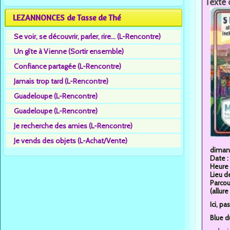
Texte 
LEZANNONCES de Tasse de Thé
Se voir, se découvrir, parler, rire... (L-Rencontre)
Un gîte à Vienne (Sortir ensemble)
Confiance partagée (L-Rencontre)
Jamais trop tard (L-Rencontre)
Guadeloupe (L-Rencontre)
Guadeloupe (L-Rencontre)
Je recherche des amies (L-Rencontre)
Je vends des objets (L-Achat/Vente)
dimanc
Date :
Heure 
Lieu d
Parcou
(allur
Ici, p
Blue d