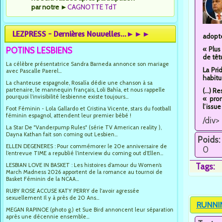
par notre
►
CAGNOTTE TdT
LEZPRESS - Dernières Nouvelles...►►►
adopté
« Plus
POTINS LESBIENS
de têt
La célèbre présentatrice Sandra Barneda annonce son mariage
La Pri
avec Pascalle Paerel...
habitu
La chanteuse espagnole, Rosalía dédie une chanson à sa
partenaire, le mannequin français, Loli Bahía, et nous rappelle
(...) 
pourquoi l’invisibilité lesbienne existe toujours...
« pro
l’issu
Foot Féminin - Lola Gallardo et Cristina Vicente, stars du football
féminin espagnol, attendent leur premier bébé !
/div>
La Star De "Vanderpump Rules" (série TV American reality ),
Dayna Kathan fait son coming out Lesbien...
Poids:
ELLEN DEGENERES : Pour commémorer le 20e anniversaire de
0
l’entrevue TIME a republié l’interview du coming out d’Ellen...
LESBIAN LOVE IN BASKET : Les histoires d’amour du Women’s
Tags:
March Madness 2026 apportent de la romance au tournoi de
Basket Féminin de la NCAA...
RUBY ROSE ACCUSE KATY PERRY de l'avoir agressée
sexuellement Il y à près de 20 Ans...
RUNNI
MEGAN RAPINOE (photo g.) et Sue Bird annoncent leur séparation
après une décennie ensemble...