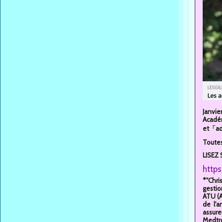
Janvie
Académ
et「ad
Toutes
LISEZ 
https
*"Chri
gestio
ATU (A
de l'a
assure
Medtron