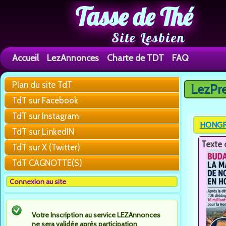
Tasse de Thé
Site Lesbien
Accueil
LezAnnonces
Charte de TDT
FAQ
Plan du site TdT
LezPr
Vous êtes 
TdT sur Facebook
TdT sur Instagram
HONGRIE
TdT sur LinkedIN
Texte 
TdT sur X (Twitter)
TdT CAGNOTTE(S)
Connexion au site
Votre Inscription au service LEZAnnonces
ne sera validée après participation