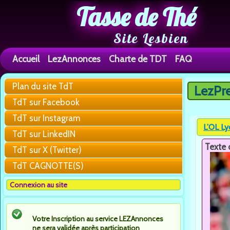
Tasse de Thé
Site Lesbien
Accueil
LezAnnonces
Charte de TDT
FAQ
Plan du site TdT
LezPr
Vous êtes 
TdT sur Facebook
TdT sur Instagram
L’OL Ly
TdT sur LinkedIN
Texte 
TdT sur X (Twitter)
TdT CAGNOTTE(S)
Connexion au site
Votre Inscription au service LEZAnnonces
ne sera validée après participation