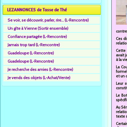
LEZANNONCES de Tasse de Thé
Se voir, se découvrir, parler, rire... (L-Rencontre)
Un gîte à Vienne (Sortir ensemble)
contre
Confiance partagée (L-Rencontre)
Ces di
relati
Jamais trop tard (L-Rencontre)
Cette 
Guadeloupe (L-Rencontre)
avait 
à la vi
Guadeloupe (L-Rencontre)
La Cou
Je recherche des amies (L-Rencontre)
formel
et un 
Je vends des objets (L-Achat/Vente)
Leur s
consti
Le Bo
spécif
Au Sén
relati
texte 
Certai