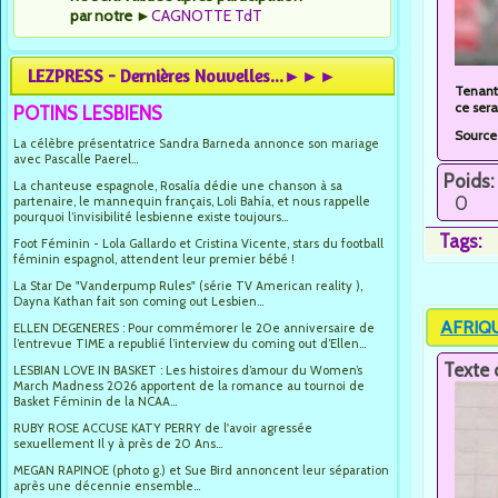
par notre
►
CAGNOTTE TdT
LEZPRESS - Dernières Nouvelles...►►►
Tenant 
ce sera
POTINS LESBIENS
Source
La célèbre présentatrice Sandra Barneda annonce son mariage
avec Pascalle Paerel...
Poids:
La chanteuse espagnole, Rosalía dédie une chanson à sa
0
partenaire, le mannequin français, Loli Bahía, et nous rappelle
pourquoi l’invisibilité lesbienne existe toujours...
Tags:
Foot Féminin - Lola Gallardo et Cristina Vicente, stars du football
féminin espagnol, attendent leur premier bébé !
La Star De "Vanderpump Rules" (série TV American reality ),
Dayna Kathan fait son coming out Lesbien...
AFRIQUE
ELLEN DEGENERES : Pour commémorer le 20e anniversaire de
l’entrevue TIME a republié l’interview du coming out d’Ellen...
Texte 
LESBIAN LOVE IN BASKET : Les histoires d’amour du Women’s
March Madness 2026 apportent de la romance au tournoi de
Basket Féminin de la NCAA...
RUBY ROSE ACCUSE KATY PERRY de l'avoir agressée
sexuellement Il y à près de 20 Ans...
MEGAN RAPINOE (photo g.) et Sue Bird annoncent leur séparation
après une décennie ensemble...