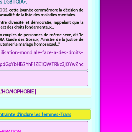
s LGBTQIA+.
005, cette journée commémore la décision de
sexualité de la liste des maladies mentales.
tre diversité et démocratie, rappelant que la
pect des droits fondamentaux...
 aux couples de personnes de même sexe, dit "le
A Garde des Sceaux, Ministre de la Justice de
utoriser le mariage homosexuel..."
lisation-mondiale-face-a-des-droits-
ETBpdGpYbHB2YnF1ZE1QWTRkc3J0YwZhcHBfaWQQMjIyMDM5M
 L'HOMOPHOBIE
rainte d'inclure les femmes-Trans
PIRATION...