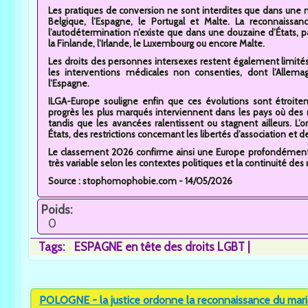
Les pratiques de conversion ne sont interdites que dans une mi
Belgique, l’Espagne, le Portugal et Malte. La reconnaissa
l’autodétermination n’existe que dans une douzaine d’États, pa
la Finlande, l’Irlande, le Luxembourg ou encore Malte.
Les droits des personnes intersexes restent également limité
les interventions médicales non consenties, dont l’Allemagn
l’Espagne.
ILGA-Europe souligne enfin que ces évolutions sont étroitem
progrès les plus marqués interviennent dans les pays où de
tandis que les avancées ralentissent ou stagnent ailleurs. L’
États, des restrictions concernant les libertés d’association
Le classement 2026 confirme ainsi une Europe profondément 
très variable selon les contextes politiques et la continuité de
Source : stophomophobie.com - 14/05/2026
Poids:
0
Tags:
ESPAGNE en tête des droits LGBT
POLOGNE - la justice ordonne la reconnaissance du mar