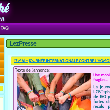
hé
en
FAQ
LezPresse
Vous êtes ici
17 MAI - JOURNÉE INTERNATIONALE CONTRE L'HOMO
Texte de l'annonce:
Une mobil
fragiles...
La Journ
LGBT+pho
de 150 p
fortes d
reculs 