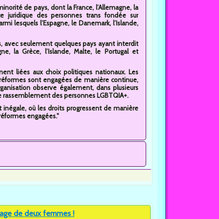
norité de pays, dont la France, l’Allemagne, la
nce juridique des personnes trans fondée sur
rmi lesquels l’Espagne, le Danemark, l’Islande,
s, avec seulement quelques pays ayant interdit
e, la Grèce, l’Islande, Malte, le Portugal et
ent liées aux choix politiques nationaux. Les
s réformes sont engagées de manière continue,
organisation observe également, dans plusieurs
 et de rassemblement des personnes LGBTQIA+.
inégale, où les droits progressent de manière
s réformes engagées."
iage de deux femmes !