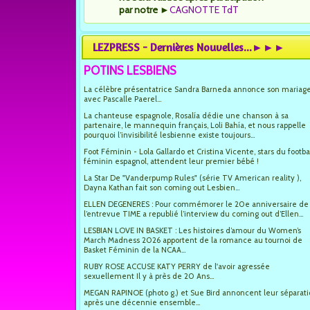
par notre
►
CAGNOTTE TdT
LEZPRESS - Dernières Nouvelles...►►►
POTINS LESBIENS
La célèbre présentatrice Sandra Barneda annonce son mariag
avec Pascalle Paerel...
La chanteuse espagnole, Rosalía dédie une chanson à sa
partenaire, le mannequin français, Loli Bahía, et nous rappelle
pourquoi l’invisibilité lesbienne existe toujours...
Foot Féminin - Lola Gallardo et Cristina Vicente, stars du footba
féminin espagnol, attendent leur premier bébé !
La Star De "Vanderpump Rules" (série TV American reality ),
Dayna Kathan fait son coming out Lesbien...
ELLEN DEGENERES : Pour commémorer le 20e anniversaire de
l’entrevue TIME a republié l’interview du coming out d’Ellen...
LESBIAN LOVE IN BASKET : Les histoires d’amour du Women’s
March Madness 2026 apportent de la romance au tournoi de
Basket Féminin de la NCAA...
RUBY ROSE ACCUSE KATY PERRY de l'avoir agressée
sexuellement Il y à près de 20 Ans...
MEGAN RAPINOE (photo g.) et Sue Bird annoncent leur séparat
après une décennie ensemble...