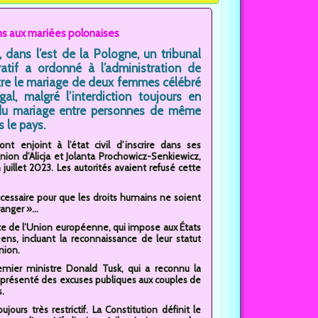
ons aux mariées polonaises
, dans l’est de la Pologne, un tribunal
ratif a ordonné à l’administration de
tre le mariage de deux femmes célébré
gal, malgré l’interdiction toujours en
du mariage entre personnes de même
 le pays.
ont enjoint à l’état civil d’inscrire dans ses
’union d’Alicja et Jolanta Prochowicz-Senkiewicz,
juillet 2023. Les autorités avaient refusé cette
nécessaire pour que les droits humains ne soient
anger »...
tice de l’Union européenne, qui impose aux États
ens, incluant la reconnaissance de leur statut
nion.
emier ministre Donald Tusk, qui a reconnu la
a présenté des excuses publiques aux couples de
.
ours très restrictif. La Constitution définit le