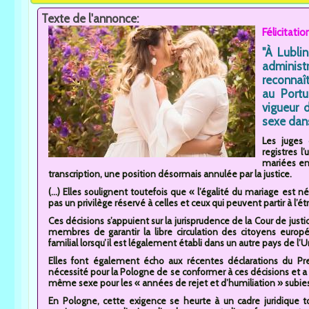
Texte de l'annonce:
Félicitati
"À Lublin
administ
reconnaî
au Portu
vigueur 
sexe dans
Les juges 
registres l
mariées en 
transcription, une position désormais annulée par la justice.
(...) Elles soulignent toutefois que « l’égalité du mariage est 
pas un privilège réservé à celles et ceux qui peuvent partir à l’étr
Ces décisions s’appuient sur la jurisprudence de la Cour de jus
membres de garantir la libre circulation des citoyens europé
familial lorsqu’il est légalement établi dans un autre pays de l’U
Elles font également écho aux récentes déclarations du Pr
nécessité pour la Pologne de se conformer à ces décisions et 
même sexe pour les « années de rejet et d’humiliation » subies
En Pologne, cette exigence se heurte à un cadre juridique touj