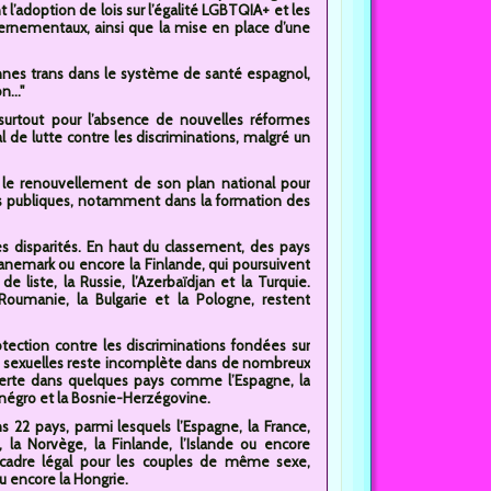
adoption de lois sur l’égalité LGBTQIA+ et les
vernementaux, ainsi que la mise en place d’une
nnes trans dans le système de santé espagnol,
..."
urtout pour l’absence de nouvelles réformes
l de lutte contre les discriminations, malgré un
r le renouvellement de son plan national pour
es publiques, notamment dans la formation des
 disparités. En haut du classement, des pays
Danemark ou encore la Finlande, qui poursuivent
 liste, la Russie, l’Azerbaïdjan et la Turquie.
oumanie, la Bulgarie et la Pologne, restent
ection contre les discriminations fondées sur
ques sexuelles reste incomplète dans de nombreux
verte dans quelques pays comme l’Espagne, la
ténégro et la Bosnie-Herzégovine.
2 pays, parmi lesquels l’Espagne, la France,
, la Norvège, la Finlande, l’Islande ou encore
un cadre légal pour les couples de même sexe,
u encore la Hongrie.