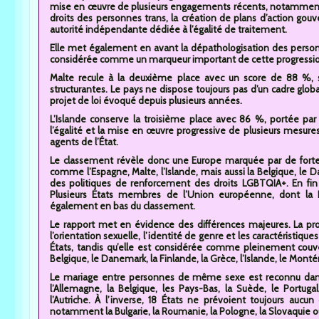
mise en œuvre de plusieurs engagements récents, notamment l’
droits des personnes trans, la création de plans d’action gou
autorité indépendante dédiée à l’égalité de traitement.
Elle met également en avant la dépathologisation des perso
considérée comme un marqueur important de cette progression
Malte recule à la deuxième place avec un score de 88 %, s
structurantes. Le pays ne dispose toujours pas d’un cadre globa
projet de loi évoqué depuis plusieurs années.
L’Islande conserve la troisième place avec 86 %, portée pa
l’égalité et la mise en œuvre progressive de plusieurs mesur
agents de l’État.
Le classement révèle donc une Europe marquée par de fortes
comme l’Espagne, Malte, l’Islande, mais aussi la Belgique, le 
des politiques de renforcement des droits LGBTQIA+. En fin de
Plusieurs États membres de l’Union européenne, dont la R
également en bas du classement.
Le rapport met en évidence des différences majeures. La prot
l’orientation sexuelle, l’identité de genre et les caractéristi
États, tandis qu’elle est considérée comme pleinement cou
Belgique, le Danemark, la Finlande, la Grèce, l’Islande, le Mon
Le mariage entre personnes de même sexe est reconnu dans 2
l’Allemagne, la Belgique, les Pays-Bas, la Suède, le Portugal
l’Autriche. À l’inverse, 18 États ne prévoient toujours auc
notamment la Bulgarie, la Roumanie, la Pologne, la Slovaquie o