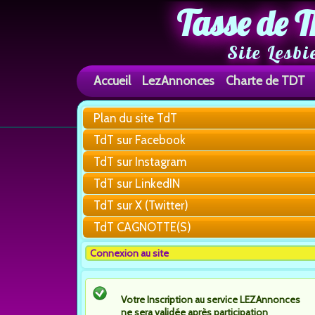
Tasse de T
Site Lesbi
Accueil
LezAnnonces
Charte de TDT
Plan du site TdT
TdT sur Facebook
TdT sur Instagram
TdT sur LinkedIN
TdT sur X (Twitter)
TdT CAGNOTTE(S)
Connexion au site
Votre Inscription au service LEZAnnonces
ne sera validée après participation