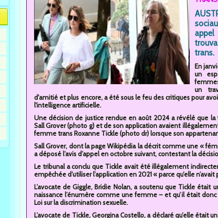
AUSTR
sociau
appel
trouva
trans.
En janv
un esp
femmes 
un tra
d'amitié et plus encore, a été sous le feu des critiques pour avo
l'intelligence artificielle.
Une décision de justice rendue en août 2024 a révélé que la 
Sall Grover (photo g) et de son application avaient illégalement
femme trans Roxanne Tickle (photo dr) lorsque son appartenanc
Sall Grover, dont la page Wikipédia la décrit comme une « fémin
a déposé l’avis d’appel en octobre suivant, contestant la décis
Le tribunal a conclu que Tickle avait été illégalement indirec
empêchée d’utiliser l’application en 2021 « parce qu’elle n’avait
L’avocate de Giggle, Bridie Nolan, a soutenu que Tickle était 
naissance l’énumère comme une femme – et qu’il était donc lici
Loi sur la discrimination sexuelle.
L’avocate de Tickle, Georgina Costello, a déclaré qu’elle était 