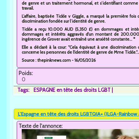
de genre et un traitement hormonal, et s’identifiant comme
travail.
L’affaire, baptisée Tickle v Giggle, a marqué la première fois
discrimination fondée sur l’identité de genre.
Tickle a reçu 10.000 AUD (5,350 £) en dommages et intérê
dommages et intérêts aggravés d'un montant de 200.000 
ingérence de Grover avait entraîné une anxiété constante... *
Elle a déclaré à la cour: "Cela équivaut à une discrimination 
concerne les personnes de l'identité de genre de Mme Tickle."..
Source : thepinknews.com - 16/05/2026
Poids:
0
Tags:
ESPAGNE en tête des droits LGBT
L’Espagne en tête des droits LGBTQIA+ (ILGA-Rainbow
Texte de l'annonce: