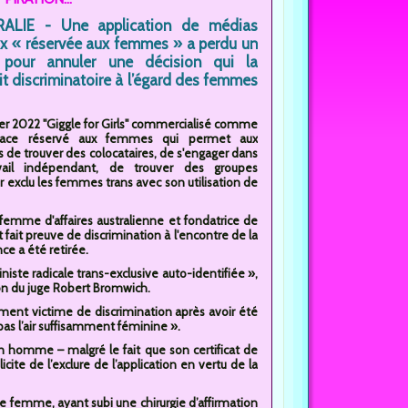
ALIE - Une application de médias
x « réservée aux femmes » a perdu un
 pour annuler une décision qui la
it discriminatoire à l’égard des femmes
ier 2022 "Giggle for Girls" commercialisé comme
ace réservé aux femmes qui permet aux
de trouver des colocataires, de s'engager dans
vail indépendant, de trouver des groupes
ir exclu les femmes trans avec son utilisation de
femme d'affaires australienne et fondatrice de
 fait preuve de discrimination à l'encontre de la
e a été retirée.
iste radicale trans-exclusive auto-identifiée »,
ion du juge Robert Bromwich.
tement victime de discrimination après avoir été
 pas l’air suffisamment féminine ».
un homme – malgré le fait que son certificat de
te de l’exclure de l’application en vertu de la
une femme, ayant subi une chirurgie d’affirmation