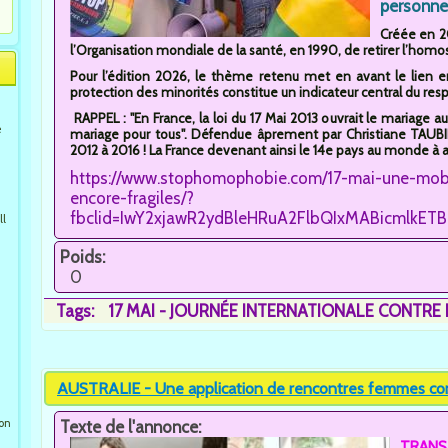
personne
Créée en 2
l’Organisation mondiale de la santé, en 1990, de retirer l’homo
Pour l’édition 2026, le thème retenu met en avant le lien en
protection des minorités constitue un indicateur central du res
RAPPEL : "En France, la loi du 17 Mai 2013 ouvrait le mariage
e
mariage pour tous". Défendue âprement par Christiane TAUBIR
2012 à 2016 ! La France devenant ainsi le 14e pays au monde à a
https://www.stophomophobie.com/17-mai-une-mobi
encore-fragiles/?
fbclid=IwY2xjawR2ydBleHRuA2FlbQIxMABicmlk
ll
Poids:
0
Tags:
17 MAI - JOURNÉE INTERNATIONALE CONTRE
AUSTRALIE - Une application de rencontres femmes cont
ion
Texte de l'annonce:
TRANS-