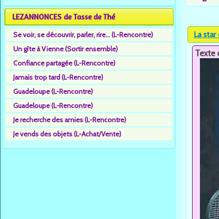
LEZANNONCES de Tasse de Thé
La star
Se voir, se découvrir, parler, rire... (L-Rencontre)
Un gîte à Vienne (Sortir ensemble)
Texte 
Confiance partagée (L-Rencontre)
Jamais trop tard (L-Rencontre)
Guadeloupe (L-Rencontre)
Guadeloupe (L-Rencontre)
Je recherche des amies (L-Rencontre)
Je vends des objets (L-Achat/Vente)