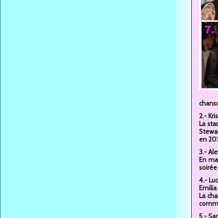
chans
2.- Kr
La sta
Stewar
en 20
3.- Al
En mai
soirée
4.- Lu
Emilia
La cha
comm
5.- Sa