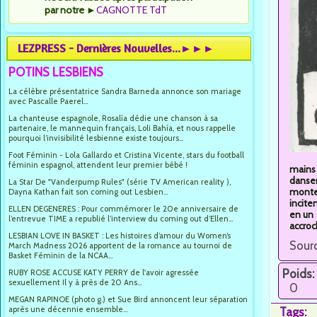
par notre
►
CAGNOTTE TdT
LEZPRESS - Dernières Nouvelles...►►►
POTINS LESBIENS
La célèbre présentatrice Sandra Barneda annonce son mariage
avec Pascalle Paerel...
La chanteuse espagnole, Rosalía dédie une chanson à sa
partenaire, le mannequin français, Loli Bahía, et nous rappelle
pourquoi l’invisibilité lesbienne existe toujours...
Foot Féminin - Lola Gallardo et Cristina Vicente, stars du football
féminin espagnol, attendent leur premier bébé !
mains 
dansen
La Star De "Vanderpump Rules" (série TV American reality ),
monte 
Dayna Kathan fait son coming out Lesbien...
incite
ELLEN DEGENERES : Pour commémorer le 20e anniversaire de
en un 
l’entrevue TIME a republié l’interview du coming out d’Ellen...
accroch
LESBIAN LOVE IN BASKET : Les histoires d’amour du Women’s
Sourc
March Madness 2026 apportent de la romance au tournoi de
Basket Féminin de la NCAA...
Poids:
RUBY ROSE ACCUSE KATY PERRY de l'avoir agressée
sexuellement Il y à près de 20 Ans...
0
MEGAN RAPINOE (photo g.) et Sue Bird annoncent leur séparation
après une décennie ensemble...
Tags: