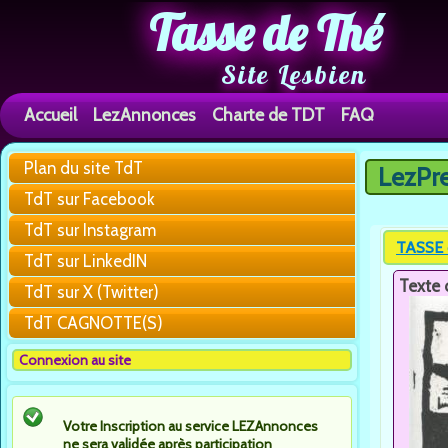
Tasse de Thé
Site Lesbien
Accueil
LezAnnonces
Charte de TDT
FAQ
Plan du site TdT
LezPr
Vous êtes 
TdT sur Facebook
TdT sur Instagram
TASSE 
TdT sur LinkedIN
Texte 
TdT sur X (Twitter)
TdT CAGNOTTE(S)
Connexion au site
Votre Inscription au service LEZAnnonces
ne sera validée après participation