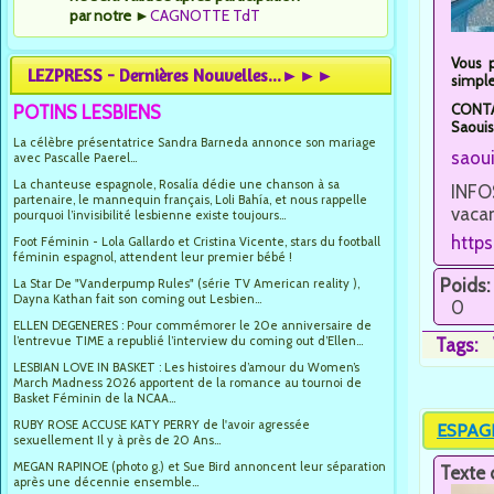
par notre
►
CAGNOTTE TdT
Vous 
LEZPRESS - Dernières Nouvelles...►►►
simple
CONTAC
POTINS LESBIENS
Saouis
La célèbre présentatrice Sandra Barneda annonce son mariage
saou
avec Pascalle Paerel...
La chanteuse espagnole, Rosalía dédie une chanson à sa
INFOS
partenaire, le mannequin français, Loli Bahía, et nous rappelle
vacan
pourquoi l’invisibilité lesbienne existe toujours...
http
Foot Féminin - Lola Gallardo et Cristina Vicente, stars du football
féminin espagnol, attendent leur premier bébé !
Poids:
La Star De "Vanderpump Rules" (série TV American reality ),
Dayna Kathan fait son coming out Lesbien...
0
ELLEN DEGENERES : Pour commémorer le 20e anniversaire de
l’entrevue TIME a republié l’interview du coming out d’Ellen...
Tags:
LESBIAN LOVE IN BASKET : Les histoires d’amour du Women’s
March Madness 2026 apportent de la romance au tournoi de
Basket Féminin de la NCAA...
RUBY ROSE ACCUSE KATY PERRY de l'avoir agressée
ESPAGNE
sexuellement Il y à près de 20 Ans...
MEGAN RAPINOE (photo g.) et Sue Bird annoncent leur séparation
Texte 
après une décennie ensemble...