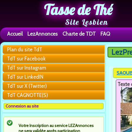
Tasse de Thé
Site Lesbien
Accueil
LezAnnonces
Charte de TDT
FAQ
Plan du site TdT
LezPr
Vous êtes 
TdT sur Facebook
TdT sur Instagram
SAOUIS
TdT sur LinkedIN
Texte 
TdT sur X (Twitter)
TdT CAGNOTTE(S)
Connexion au site
Votre Inscription au service LEZAnnonces
ne sera validée après participation