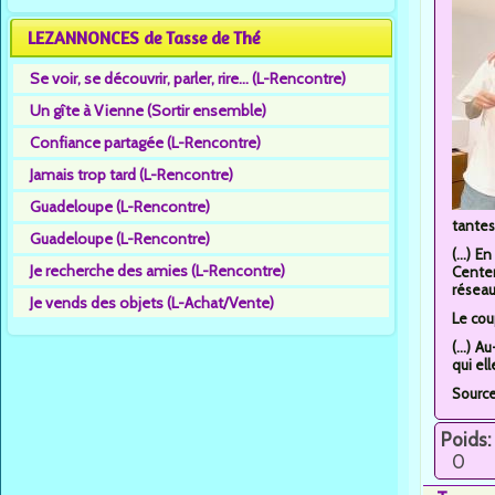
LEZANNONCES de Tasse de Thé
Se voir, se découvrir, parler, rire... (L-Rencontre)
Un gîte à Vienne (Sortir ensemble)
Confiance partagée (L-Rencontre)
Jamais trop tard (L-Rencontre)
Guadeloupe (L-Rencontre)
tantes.
Guadeloupe (L-Rencontre)
(...) 
Je recherche des amies (L-Rencontre)
Center
réseaux
Je vends des objets (L-Achat/Vente)
Le cou
(...) 
qui el
Source
Poids:
0