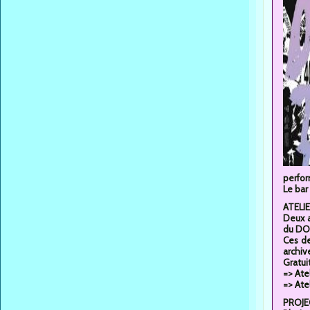
perfor
Le bar
ATELI
Deux a
du DO
Ces de
archiv
Gratui
=> Ate
=> Ate
PROJE