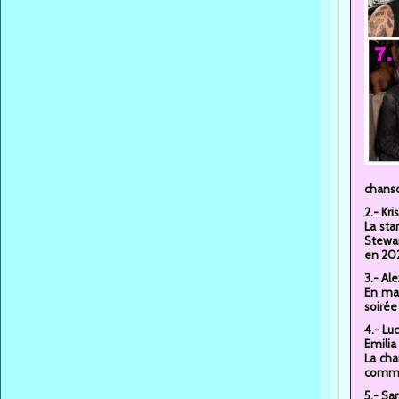
chans
2.- Kr
La sta
Stewar
en 20
3.- Al
En mai
soirée
4.- Lu
Emilia
La cha
comm
5.- Sa