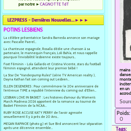
par notre
►
CAGNOTTE TdT
LEZPRESS - Dernières Nouvelles...►►►
POTINS LESBIENS
La célèbre présentatrice Sandra Barneda annonce son mariage
avec Pascalle Paerel...
La chanteuse espagnole, Rosalía dédie une chanson à sa
partenaire, le mannequin français, Loli Bahía, et nous rappelle
pourquoi l’invisibilité lesbienne existe toujours...
Foot Féminin - Lola Gallardo et Cristina Vicente, stars du football
féminin espagnol, attendent leur premier bébé !
mains 
dansen
La Star De "Vanderpump Rules" (série TV American reality ),
monte 
Dayna Kathan fait son coming out Lesbien...
incite
ELLEN DEGENERES : Pour commémorer le 20e anniversaire de
en un 
l’entrevue TIME a republié l’interview du coming out d’Ellen...
accroch
LESBIAN LOVE IN BASKET : Les histoires d’amour du Women’s
Sourc
March Madness 2026 apportent de la romance au tournoi de
Basket Féminin de la NCAA...
Poids:
RUBY ROSE ACCUSE KATY PERRY de l'avoir agressée
sexuellement Il y à près de 20 Ans...
0
MEGAN RAPINOE (photo g.) et Sue Bird annoncent leur séparation
après une décennie ensemble...
Tags: