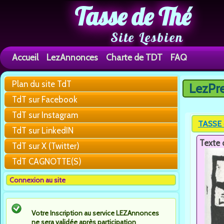
Tasse de Thé
Site Lesbien
Accueil
LezAnnonces
Charte de TDT
FAQ
Plan du site TdT
LezPr
Vous êtes 
TdT sur Facebook
TdT sur Instagram
TASSE 
TdT sur LinkedIN
Texte 
TdT sur X (Twitter)
TdT CAGNOTTE(S)
Connexion au site
Votre Inscription au service LEZAnnonces
ne sera validée après participation