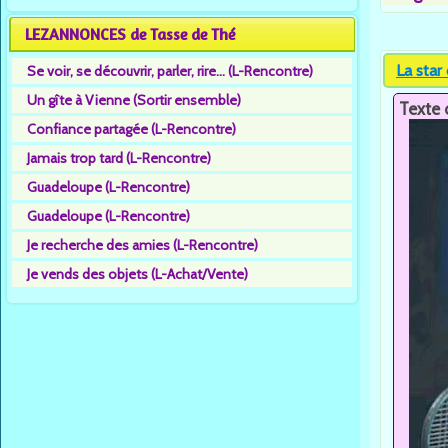
LEZANNONCES de Tasse de Thé
La star
Se voir, se découvrir, parler, rire... (L-Rencontre)
Un gîte à Vienne (Sortir ensemble)
Texte 
Confiance partagée (L-Rencontre)
Jamais trop tard (L-Rencontre)
Guadeloupe (L-Rencontre)
Guadeloupe (L-Rencontre)
Je recherche des amies (L-Rencontre)
Je vends des objets (L-Achat/Vente)